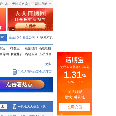
助中心
无障碍阅读
|
网站导航
|
基金代码
基金公司
★
收藏本页
期宝
指数宝
稳健理财
高端理财
金导购
收益排行
热销基金
五星基金
更多
手机访问当前基金品种页
对比
手机版天天基金下载