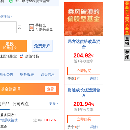
机构
民生银行全程资金监管
率详情>
手机也
元
可以买基金
定投
免费开户
10元起投
速回活期宝
超级转换
基金公告
财务报表
购买信息
盈基金财富号
查看
门产品
公司观点
更多>
兼备固收+
增强收益债...
近3年
10.17%
债基金