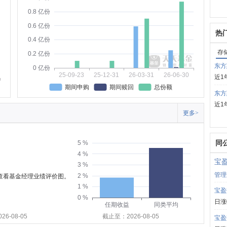
0.8 亿份
0.6 亿份
热
0.4 亿份
存
0.2 亿份
东方
0 亿份
25-09-23
25-12-31
26-03-31
26-06-30
近1
期间申购
期间赎回
总份额
东方
近1
更多>
同
5 %
4 %
宝
3 %
管理
2 %
可查看基金经理业绩评价图。
1 %
宝盈
0 %
日涨
任期收益
同类平均
6-08-05
截止至：2026-08-05
宝盈