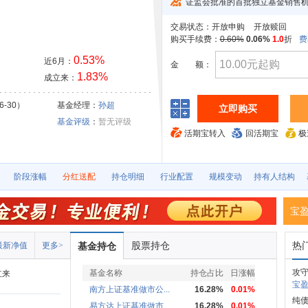
证监会批准的首批独立基金销售
交易状态：
开放申购
开放赎回
购买手续费：
0.60%
0.06%
1.0
折
费
0.53%
近6月：
金
额：
1.83%
成立来：
6-30）
基金经理：
孙超
立即购买
基金评级
：
暂无评级
活期宝转入
回活期宝
极
阶段涨幅
分红送配
持仓明细
行业配置
规模变动
持有人结构
宝
股票持仓
热
最新净值
更多>
基金持仓
攻守
基金名称
持仓占比
日涨幅
立来
宝盈
南方上证基准做市公...
16.28%
0.01%
纯
易方达上证基准做市...
16.28%
0.01%