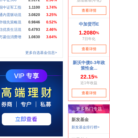
华中证500
2.3172
2.50%
国中证军工指
1.1100
1.74%
通内需驱动混
3.0820
3.25%
华领先策略混
0.9846
0.52%
信优质生活混
0.4793
2.46%
万菱信消费增
1.0830
3.64%
更多自选基金信息>