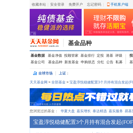
收藏本站
|
安全登录
|
免费开户
忘记密码
|
手机客户端
基金品种
基金数据
基金净值
投顾管家
基金排行
定投
港基
评级
投
基金公司
基金品种
新发基金
申购状态
分红
公告
私募
基
全球市场
上证
：
天天基金网
>
全部基金
>
宝盈淳悦稳健配置3个月持有混合发起(FO
您浏览过的基金：
华夏大盘
嘉实增长
泰达精选
嘉实服务
易基
宝盈淳悦稳健配置3个月持有混合发起(FOF