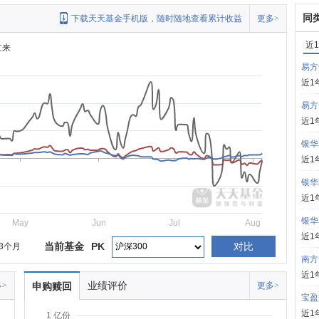
同
下载天天基金手机版，随时随地查看累计收益
更多>
近
立来
易方
近1
易方
近1
银华
近1
银华
近1
银华
May
Jun
Jul
Aug
近1
当前基金
PK
对比
3个月
南方
近1
业绩评价
>
申购赎回
更多>
宝盈
近1
1 亿份