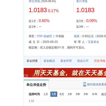
单位净值
(
2026-08-05)
累计净值
1.0183
1.0183
0.17%
0.60%
0.09%
近1月：
近3月：
--
--
近1年：
近3年：
类型：
FOF-稳健型
| 中风险
规模
：0.95亿元（2026-0
成 立 日
：2025-09-23
管 理 人
：
宝盈基金
锁定期：买入后锁定期3个月，期间不可卖出。
基金档案
基金概况
基金经理
基金公司
历史净值
单位净值走势
随时随地查看
选择时间
1月
3月
6月
1年
3年
5年
今年
成
1.02