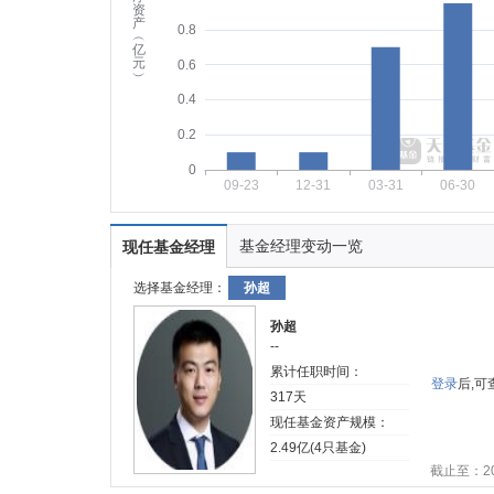
资
产
0.8
︵
亿
元
0.6
︶
0.4
0.2
0
09-23
12-31
03-31
06-30
基金经理变动一览
现任基金经理
选择基金经理：
孙超
孙超
--
累计任职时间：
登录
后,
317天
现任基金资产规模：
2.49亿(4只基金)
截止至：202