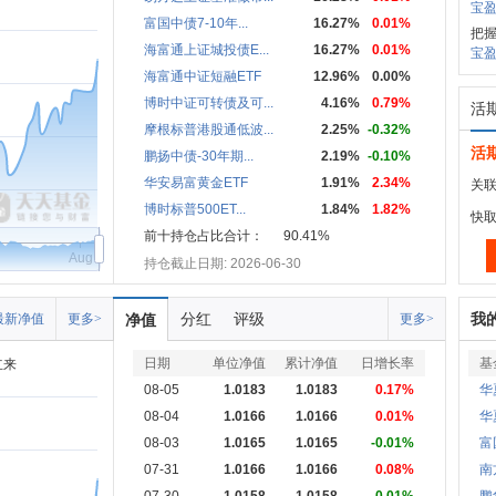
宝盈
富国中债7-10年...
16.27%
0.01%
把握
海富通上证城投债E...
16.27%
0.01%
宝盈
海富通中证短融ETF
12.96%
0.00%
博时中证可转债及可...
4.16%
0.79%
活
摩根标普港股通低波...
2.25%
-0.32%
活
鹏扬中债-30年期...
2.19%
-0.10%
华安易富黄金ETF
1.91%
2.34%
关联
博时标普500ET...
1.84%
1.82%
快
前十持仓占比合计：
90.41%
Aug
持仓截止日期: 2026-06-30
分红
评级
我
最新净值
更多>
净值
更多>
日期
单位净值
累计净值
日增长率
基
立来
08-05
1.0183
1.0183
0.17%
华
08-04
1.0166
1.0166
0.01%
华
08-03
1.0165
1.0165
-0.01%
富
07-31
1.0166
1.0166
0.08%
南