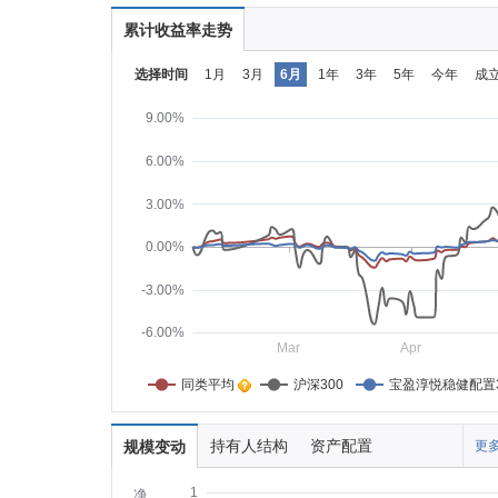
累计收益率走势
选择时间
1月
3月
6月
1年
3年
5年
今年
成
9.00%
6.00%
3.00%
0.00%
-3.00%
-6.00%
Mar
Apr
同类平均    
沪深300
宝盈淳悦稳健配置
持有人结构
资产配置
规模变动
更多
1
净