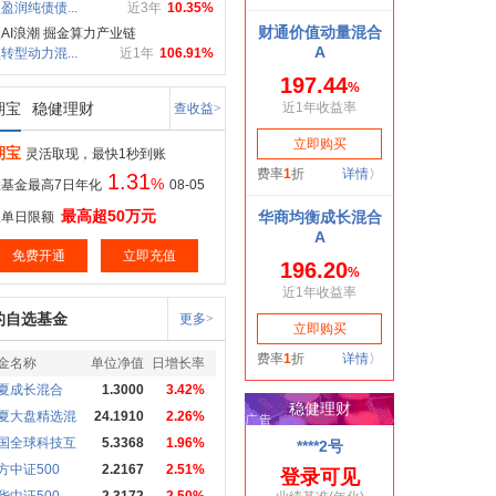
盈润纯债债...
近3年
10.35%
AI浪潮 掘金算力产业链
转型动力混...
近1年
106.91%
期宝
稳健理财
查收益>
期宝
灵活取现，最快1秒到账
1.31
%
基金最高7日年化
08-05
最高超50万元
取单日限额
免费开通
立即充值
的自选基金
更多>
金名称
单位净值
日增长率
夏成长混合
1.3000
3.42%
夏大盘精选混
24.1910
2.26%
国全球科技互
5.3368
1.96%
方中证500
2.2167
2.51%