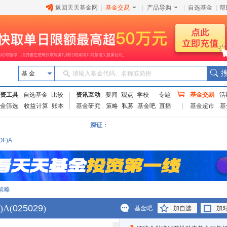
返回天天基金网
|
基金交易
|
产品导购
|
自选基金
|
帮
基 金
请输入基金代码、名称或简拼
资工具
自选基金
比较
资讯互动
要闻
观点
学校
专题
基金交易
活
金筛选
收益计算
账本
基金研究
策略
私募
基金吧
直播
基金超市
基
深证
：
F)A
策略
)A
(
025029
)
基金吧
加自选
加