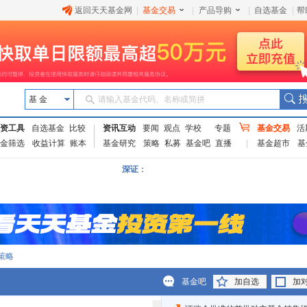
返回天天基金网
|
基金交易
|
产品导购
|
自选基金
|
帮
基 金
请输入基金代码、名称或简拼
资工具
自选基金
比较
资讯互动
要闻
观点
学校
专题
基金交易
活
金筛选
收益计算
账本
基金研究
策略
私募
基金吧
直播
基金超市
基
深证
：
策略
基金吧
加自选
加