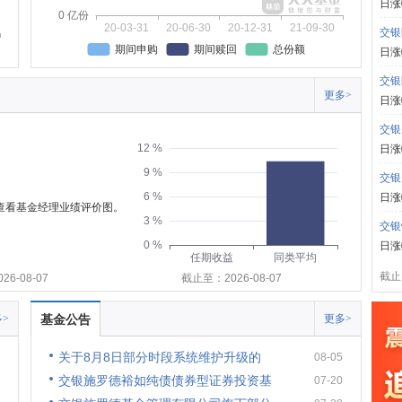
日涨
0 亿份
20-03-31
20-06-30
20-12-31
21-09-30
交银
期间申购
期间赎回
总份额
日涨
交银
更多>
日涨
交银
12 %
日涨
9 %
交银
6 %
日涨
可查看基金经理业绩评价图。
3 %
交银
0 %
日涨
任期收益
同类平均
截止:
6-08-07
截止至：2026-08-07
>
基金公告
更多>
关于8月8日部分时段系统维护升级的
08-05
交银施罗德裕如纯债债券型证券投资基
07-20