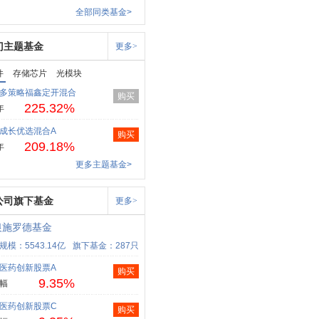
全部同类基金>
门主题基金
更多>
件
存储芯片
光模块
多策略福鑫定开混合
购买
225.32%
年
成长优选混合A
购买
209.18%
年
更多主题基金>
公司旗下基金
更多>
银施罗德基金
规模：5543.14亿
旗下基金：287只
医药创新股票A
购买
9.35%
幅
医药创新股票C
购买