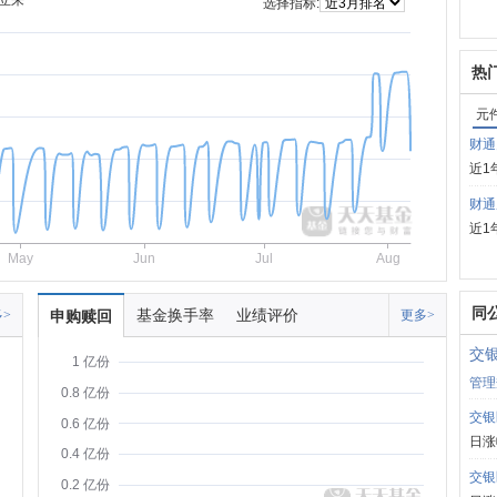
立来
选择指标:
热
元
财通
近1
财通
近1
May
Jun
Jul
Aug
同
基金换手率
业绩评价
>
申购赎回
更多>
交
1 亿份
管理
0.8 亿份
交银
0.6 亿份
日涨
0.4 亿份
交银
0.2 亿份