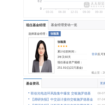
0.2
0
03-31
06-30
12-31
09-30
09-30
基金经理变动一览
现任基金经理
选择基金经理：
张顺晨
张顺晨
★★★★
累计任职时间：
登录
后,
3年又60天
现任基金资产规模：
251.91亿(22只基金)
截止至：202
基金资讯
更多
联创光电连环风险集中爆发 交银施罗德基
08-07
【调研快报】中交设计接待交银施罗德基金
07-24