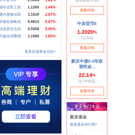
华中证500
2.3664
1.89%
国中证军工指
1.1260
1.44%
通内需驱动混
3.1620
2.07%
华领先策略混
0.9814
0.07%
信优质生活混
0.5058
5.55%
万菱信消费增
1.1060
1.65%
更多自选基金信息>