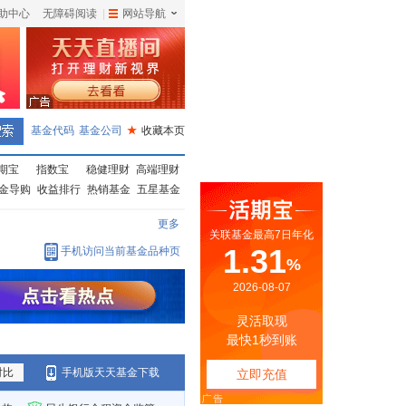
助中心
无障碍阅读
|
网站导航
|
基金代码
基金公司
★
收藏本页
期宝
指数宝
稳健理财
高端理财
金导购
收益排行
热销基金
五星基金
更多
手机访问当前基金品种页
对比
手机版天天基金下载