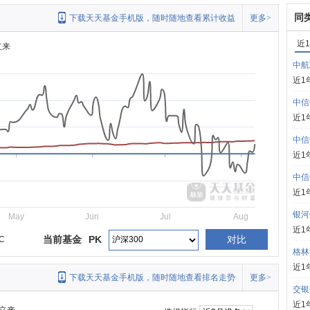
同
下载天天基金手机版，随时随地查看累计收益
更多>
近
立来
中航
近1
中信
近1
中信
近1
中信
近1
银河
May
Jun
Jul
Aug
近1
当前基金
PK
对比
C
格林
近1
下载天天基金手机版，随时随地查看排名走势
更多>
交银
近1