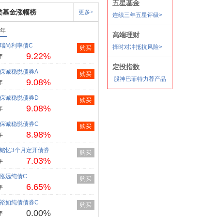
类基金涨幅榜
更多>
1年
瑞尚利率债C
购买
9.22%
年
保诚稳悦债券A
购买
9.08%
年
保诚稳悦债券D
购买
9.08%
年
保诚稳悦债券C
购买
8.98%
年
铭忆3个月定开债券
购买
7.03%
年
泓远纯债C
购买
6.65%
年
裕如纯债债券C
购买
0.00%
年