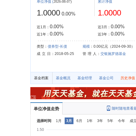
单位净值
(
2026-08-07)
累计净值
1.0000
1.0000
0.00%
0.00%
0.00%
近1月：
近3月：
0.00%
0.00%
近1年：
近3年：
类型：
债券型-长债
规模
：0.00亿元（2024-09-30）
成 立 日
：2018-05-25
管 理 人
：
交银施罗德基金
基金档案
基金概况
基金经理
基金公司
历史净值
单位净值走势
随时随地查看
选择时间
1月
3月
6月
1年
3年
5年
今年
成
1.50