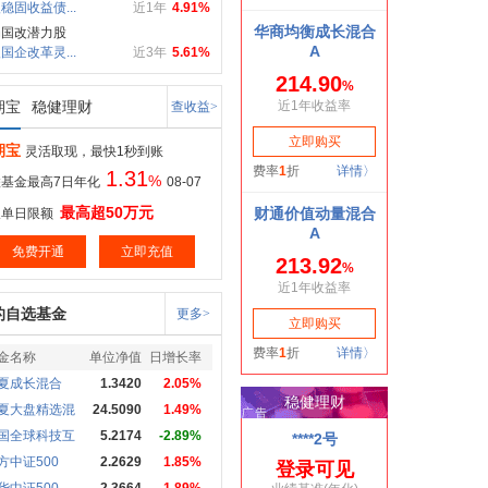
稳固收益债...
近1年
4.91%
局国改潜力股
国企改革灵...
近3年
5.61%
期宝
稳健理财
查收益>
期宝
灵活取现，最快1秒到账
1.31
%
基金最高7日年化
08-07
最高超50万元
取单日限额
免费开通
立即充值
的自选基金
更多>
金名称
单位净值
日增长率
夏成长混合
1.3420
2.05%
夏大盘精选混
24.5090
1.49%
国全球科技互
5.2174
-2.89%
方中证500
2.2629
1.85%