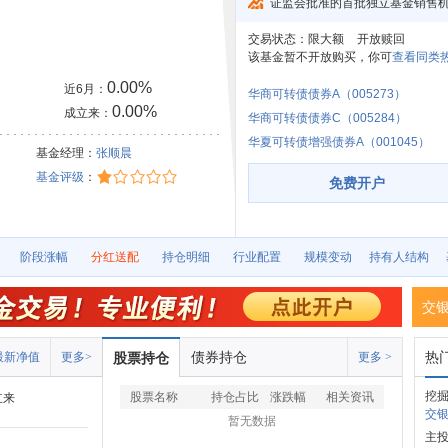
证监会批准的首批独立基金销售
交易状态：
限大额
开放赎回
该基金暂不开放购买，你可
查看同类热
0.00%
近6月：
华商可转债债券A（005273）
0.00%
成立来：
华商可转债债券C（005284）
华夏可转债增强债券A（001045）
基金经理：
张顺晨
基金评级
：
免费开户
阶段涨幅
分红送配
持仓明细
行业配置
规模变动
持有人结构
交
债券持仓
热
最新净值
更多>
股票持仓
更多 >
挖
股票名称
持仓占比
涨跌幅
相关资讯
立来
交银
暂无数据
主