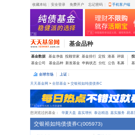
收藏本站
|
安全登录
|
免费开户
忘记密码
|
手机客户端
基金品种
基金数据
基金净值
投顾管家
基金排行
定投
港基
评级
投
基金公司
基金品种
新发基金
申购状态
分红
公告
私募
基
全球市场
上证
：
天天基金网
>
全部基金
>
交银裕如纯债债券C
您浏览过的基金：
华夏大盘
嘉实增长
泰达精选
嘉实服务
易基
交银裕如纯债债券C
(
005973
)