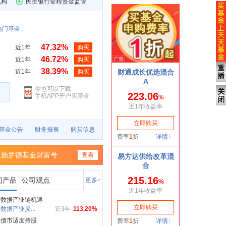
机构
民生银行全程资金监管
门基金:
47.32%
近1年
购买
46.72%
近1年
购买
38.39%
近1年
购买
你也可以下载
手机APP开户买基金
基金公告
财务报表
购买信息
银施罗德基金财富号
查看
门产品
公司观点
更多>
掘数据产业链机遇
数据产业灵...
近3年
113.20%
投债市适度持股