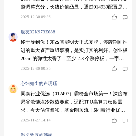
道调整充分，长线价值凸显，通过014939配置是理
性选择。$同泰产业升级混合C$ #新年观察局：202
2025-12-30 09:36
6我看好的投资赛道#
股友02K973Z688
终于等到你！东杰智能明天正式复牌，停牌期间推
进的重大资产重组事项，是实打实的利好。创业板
20cm 的弹性太香了，至少 2-3 个涨停板，一字板
封死是大概率事件，想进场的基本排队都没机会。
2025-12-30 09:35
查了基金持仓数据，008998混合占比 9.5%，持仓
最多，这只基金的持有者，直接坐享涨停红利，太
心细如尘的卢玥珏
让人羡慕了！$同泰竞争优势混合C$ #新年观察
同泰行业优选（012497）霸榜全市场第一！深度布
局：2026我看好的投资赛道#
局谷歌链液冷散热赛道，适配TPU高算力密度需
求，今天估值暴涨，基金圈顶流！$同泰行业优选
股票C$ #六部门印发促消费新方案！你看好哪个方
2025-11-27 14:14
向？#
温柔敦厚的韩婉