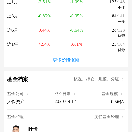
近1月
-2.51%
-1.09%
127
/143
不佳
近3月
-0.82%
-0.95%
84
/141
一般
近6月
0.44%
-0.64%
28
/128
优秀
近1年
4.94%
3.61%
23
/104
优秀
更多阶段涨幅
基金档案
概况、持仓、规模、分红
基金公司
成立日期
基金规模
2020-09-17
人保资产
0.56亿
基金经理
历任基金经理
叶忻