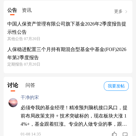
公告
资讯
更多
中国人保资产管理有限公司旗下基金2026年2季度报告提
示性公告
其他公告 07月20日
人保稳进配置三个月持有期混合型基金中基金(FOF)2026
年第2季度报告
定期报告 07月20日
讨论
问答
我要发帖
干净的宋
必须夸我的基金经理！精准预判脑机接口风口，提
前布局政策支持 + 技术突破标的，现在板块大涨 1
4%+，基金跟着狂涨。专业的人做专业的事，跟着
经理走，持仓超安心～$同泰大健康主题混合C$ #
01-08 14:35