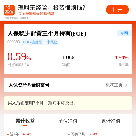
人保稳进配置三个月持有(FOF)
诊断
009383
FOF-稳健型
中风险
0.59
1.0661
4.94%
%
日涨幅08-04
净值
近1年
人保资产基金财富号
机构主页
买入后锁定期3个月，期间不可卖出。
累计收益
单位净值
累计净值
近1年：
4.94%
同类平均：
3.61%