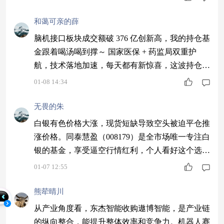
脑机接口商业化提速！神经连接设备大爆发#
和蔼可亲的薛
脑机接口板块成交额破 376 亿创新高，我的持仓基
金跟着喝汤喝到撑～ 国家医保 + 药监局双重护
航，技术落地加速，每天都有新惊喜，这波持仓太
值了！$同泰大健康主题混合C$ #2025超额关键词#
01-08 14:34
无畏的朱
白银有色价格大涨，现货短缺导致空头被迫平仓推
涨价格。同泰慧盈（008179）是全市场唯一专注白
银的基金，享受逼空行情红利，个人看好这个选
择。$同泰慧盈混合C$ #2026年有哪些投资机会？#
01-07 12:55
熊荦晴川
从产业角度看，东杰智能收购遨博智能，是产业链
的纵向整合，能提升整体效率和竞争力。机器人赛