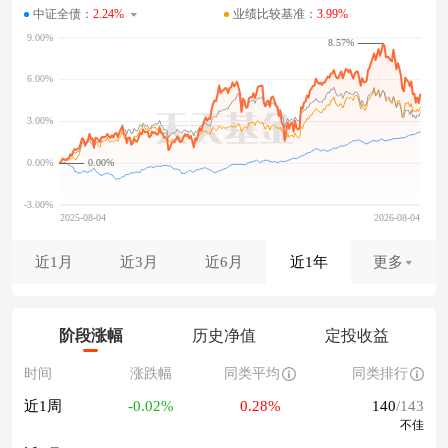
中证全债：
2.24%
业绩比较基准：
3.99%
8.57%
0.00%
近1月
近3月
近6月
近1年
更多
阶段涨幅
历史净值
定投收益
时间
涨跌幅
同类平均
同类排行
近1周
-0.02%
0.28%
140
/143
不佳