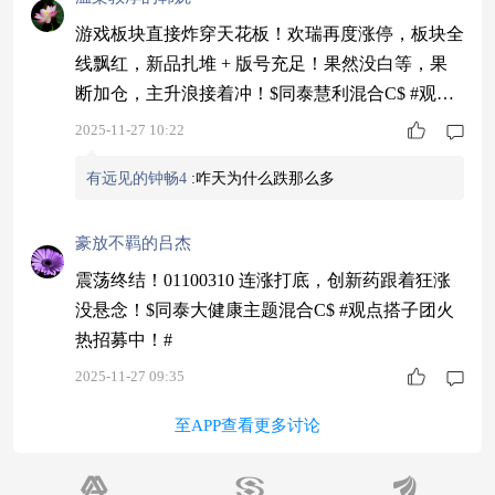
游戏板块直接炸穿天花板！欢瑞再度涨停，板块全
线飘红，新品扎堆 + 版号充足！果然没白等，果
断加仓，主升浪接着冲！$同泰慧利混合C$ #观点
搭子团火热招募中！#
2025-11-27 10:22
有远见的钟畅4
:
咋天为什么跌那么多
豪放不羁的吕杰
震荡终结！01100310 连涨打底，创新药跟着狂涨
没悬念！$同泰大健康主题混合C$ #观点搭子团火
热招募中！#
2025-11-27 09:35
至APP查看更多讨论