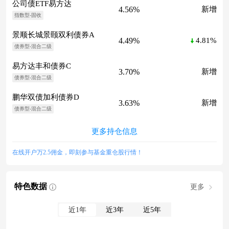
公司债ETF易方达
4.56%
新增
指数型-固收
景顺长城景颐双利债券A
4.49%
4.81%
债券型-混合二级
易方达丰和债券C
3.70%
新增
债券型-混合二级
鹏华双债加利债券D
3.63%
新增
债券型-混合二级
更多持仓信息
在线开户万2.5佣金，即刻参与基金重仓股行情！
特色数据
更多
近1年
近3年
近5年