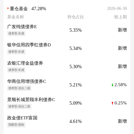
47.28%
2026-06-30
重仓基金
基金名称
持仓占比
较上期
广发纯债债券E
5.35%
新增
债券型-长债
银华信用四季红债券D
5.34%
新增
债券型-长债
农银汇理金益债券
5.30%
新增
债券型-长债
华商信用增强债券C
5.21%
2.58%
债券型-混合二级
景顺长城景颐丰利债券C
5.09%
0.25%
债券型-混合二级
政金债ETF富国
4.61%
新增
指数型-固收