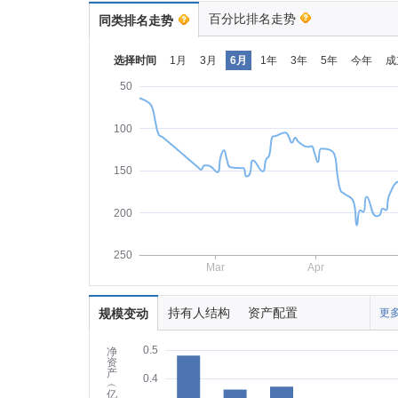
百分比排名走势
同类排名走势
选择时间
1月
3月
6月
1年
3年
5年
今年
成
50
100
150
200
250
Mar
Apr
持有人结构
资产配置
规模变动
更多
0.5
净
资
产
0.4
︵
亿