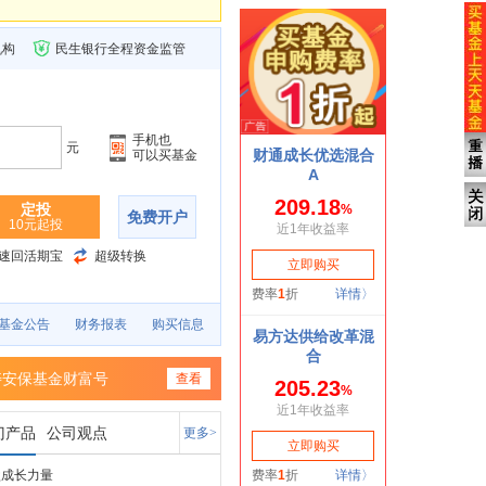
机构
民生银行全程资金监管
手机也
元
可以买基金
定投
免费开户
10元起投
速回活期宝
超级转换
基金公告
财务报表
购买信息
寿安保基金财富号
查看
门产品
公司观点
更多>
盘成长力量