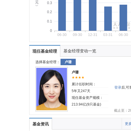
元
0.3
︶
0.2
0.1
0
06-30
09-30
12-31
03-31
06-30
基金经理变动一览
现任基金经理
选择基金经理：
卢珊
卢珊
★★★★
累计任职时间：
登录
后,
5年又247天
现任基金资产规模：
213.94亿(9只基金)
截止至：202
基金资讯
更多