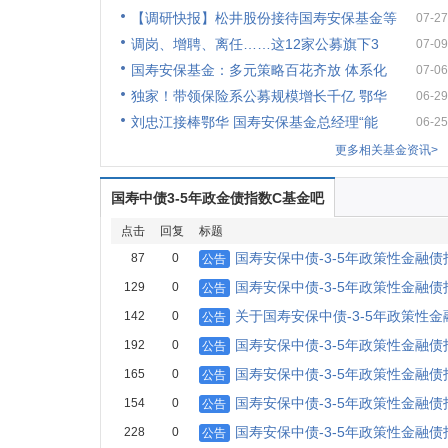
【调研快报】松井股份接待国寿安保基金等
07-27
调岗、增聘、离任……这12家公募旗下3
07-09
国寿安保基金：多元策略百花齐放 体系化
07-06
独家！带领保险系公募规模增长千亿 鄂华
06-29
刘忠江接棒鄂华 国寿安保基金总经理“能
06-25
更多相关基金资讯>
国寿中债3-5年政金债指数C基金吧
点击
回复
标题
国寿安保中债-3-5年政策性金融
87
0
公告
国寿安保中债-3-5年政策性金融
129
0
公告
关于国寿安保中债-3-5年政策性
142
0
公告
国寿安保中债-3-5年政策性金融
192
0
公告
国寿安保中债-3-5年政策性金融
165
0
公告
国寿安保中债-3-5年政策性金融
154
0
公告
国寿安保中债-3-5年政策性金融
228
0
公告