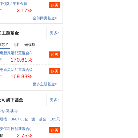
中债3-5年政金债
购买
2.17%
年
全部同类基金>
门主题基金
更多>
储芯片
元件
光模块
惠新灵活配置混合A
购买
170.61%
年
惠新灵活配置混合C
购买
169.83%
年
更多主题基金>
公司旗下基金
更多>
寿安保基金
规模：3607.83亿
旗下基金：185只
安保科技创新混合(
购买
2.75%
幅