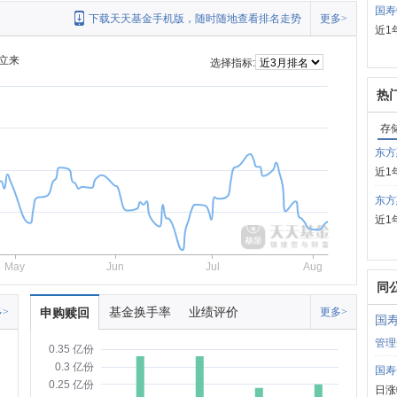
国寿
下载天天基金手机版，随时随地查看排名走势
更多>
近1
立来
选择指标:
热
存
东方
近1
东方
近1
May
Jun
Jul
Aug
同
基金换手率
业绩评价
>
申购赎回
更多>
国
管理
0.35 亿份
0.3 亿份
国寿
0.25 亿份
日涨