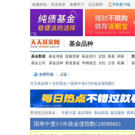
收藏本站
|
安全登录
|
免费开户
忘记密码
|
手机客户端
基金品种
基金数据
基金净值
投顾管家
基金排行
定投
港基
评级
投
基金公司
基金品种
新发基金
申购状态
分红
公告
私募
基
全球市场
上证
：
天天基金网
>
全部基金
>
国寿中债3-5年政金债指数C
您浏览过的基金：
华夏大盘
嘉实增长
泰达精选
嘉实服务
易基
国寿中债3-5年政金债指数C
(
009582
)