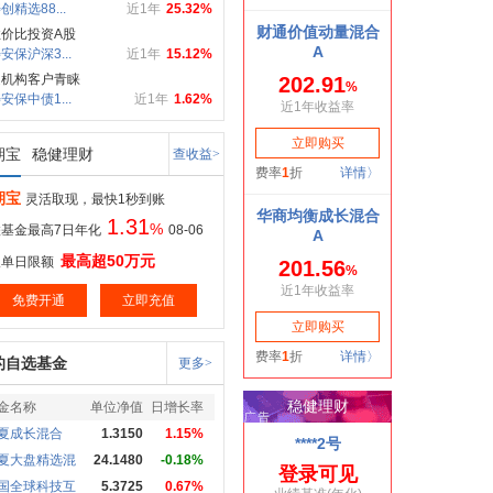
创精选88...
近1年
25.32%
价比投资A股
安保沪深3...
近1年
15.12%
受机构客户青睐
安保中债1...
近1年
1.62%
期宝
稳健理财
查收益>
期宝
灵活取现，最快1秒到账
1.31
%
基金最高7日年化
08-06
最高超50万元
取单日限额
免费开通
立即充值
的自选基金
更多>
金名称
单位净值
日增长率
夏成长混合
1.3150
1.15%
夏大盘精选混
24.1480
-0.18%
国全球科技互
5.3725
0.67%