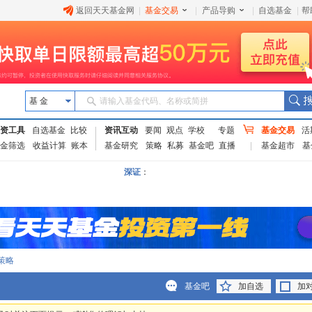
返回天天基金网
|
基金交易
|
产品导购
|
自选基金
|
帮
基 金
请输入基金代码、名称或简拼
资工具
自选基金
比较
资讯互动
要闻
观点
学校
专题
基金交易
活
金筛选
收益计算
账本
基金研究
策略
私募
基金吧
直播
基金超市
基
深证
：
策略
基金吧
加自选
加