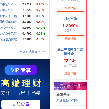
方中证500
2.2219
0.23%
华中证500
2.3226
0.23%
国中证军工指
1.1100
0.00%
通内需驱动混
3.0980
0.52%
华领先策略混
0.9807
-0.40%
信优质生活混
0.4792
-0.02%
万菱信消费增
1.0880
0.46%
更多自选基金信息>