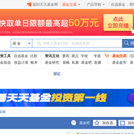
返回天天基金网
|
基金交易
|
产品导购
|
自选基金
|
帮
基 金
请输入基金代码、名称或简拼
资工具
自选基金
比较
资讯互动
要闻
观点
学校
专题
基金交易
活
金筛选
收益计算
账本
基金研究
策略
私募
基金吧
直播
基金超市
基
深证
：
策略
基金吧
加自选
加