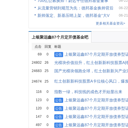
700亿公募换帅！尉迟平任德邦基金董事
06-22
从流量营销到规范为先：德邦基金换帅背后
06-22
新帅落定、新基压哨上架，德邦基金“大V
06-21
更多相关基金资讯>
上银聚远鑫87个月定开债基金吧
点击
回复
标题
上银聚远鑫87个月定期开放债券型证
69
0
公告
光模块价值抬升，红土创新新科技股票A
24802
26
国产光模块领跑全球，红土创新新兴产业
24683
25
红土创新新科技股票A卡位核心风口，爆
24674
25
指数一绿，科技线的成色才开始显出来
116
0
上银聚远鑫87个月定期开放债券型证
123
0
公告
上银聚远鑫87个月定期开放债券型证
120
0
公告
上银聚远鑫87个月定期开放债券型证
147
0
公告
上银聚远鑫87个月定期开放债券型证
497
0
公告