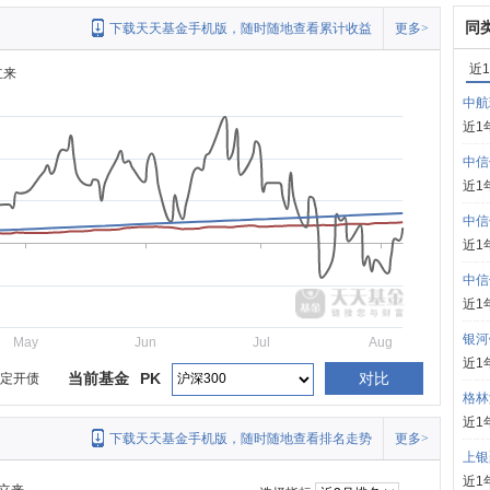
同
下载天天基金手机版，随时随地查看累计收益
更多>
近
立来
中航
近1
中信
近1
中信
近1
中信
近1
银河
May
Jun
Jul
Aug
近1
当前基金
PK
对比
月定开债
格林
近1
下载天天基金手机版，随时随地查看排名走势
更多>
上银
近1