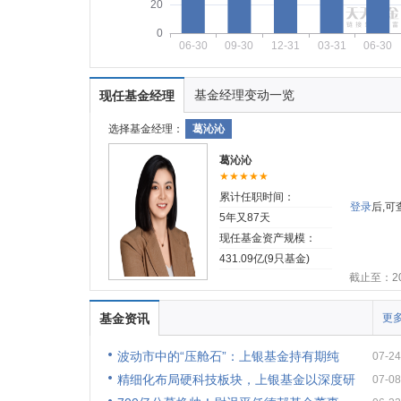
20
0
06-30
09-30
12-31
03-31
06-30
基金经理变动一览
现任基金经理
选择基金经理：
葛沁沁
葛沁沁
★★★★★
累计任职时间：
登录
后,
5年又87天
现任基金资产规模：
431.09亿(9只基金)
截止至：202
基金资讯
更多
波动市中的“压舱石”：上银基金持有期纯
07-24
精细化布局硬科技板块，上银基金以深度研
07-08