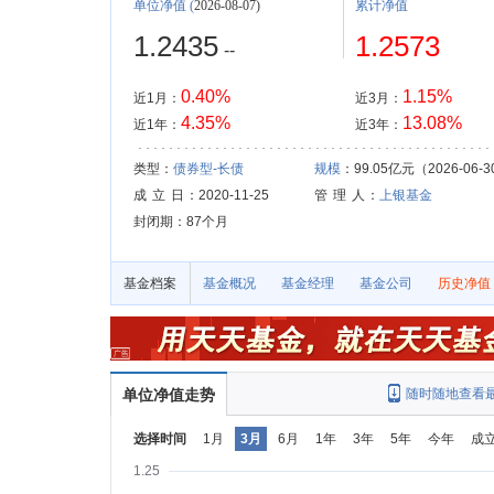
单位净值
(
2026-08-07)
累计净值
1.2435
1.2573
--
0.40%
1.15%
近1月：
近3月：
4.35%
13.08%
近1年：
近3年：
类型：
债券型-长债
规模
：99.05亿元（2026-06-3
成 立 日
：2020-11-25
管 理 人
：
上银基金
封闭期：87个月
基金档案
基金概况
基金经理
基金公司
历史净值
单位净值走势
随时随地查看
选择时间
1月
3月
6月
1年
3年
5年
今年
成
1.25