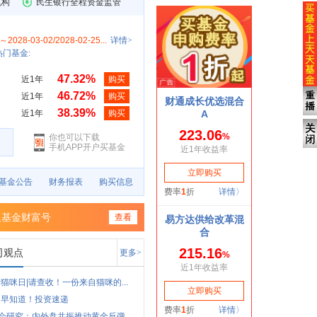
机构
民生银行全程资金监管
～2028-03-02/2028-02-25...
详情>
门基金:
47.32%
近1年
购买
46.72%
近1年
购买
38.39%
近1年
购买
你也可以下载
手机APP开户买基金
基金公告
财务报表
购买信息
银基金财富号
查看
司观点
更多>
猫咪日|请查收！一份来自猫咪的...
周早知道！投资速递
”会研究：内外盘共振推动黄金反弹