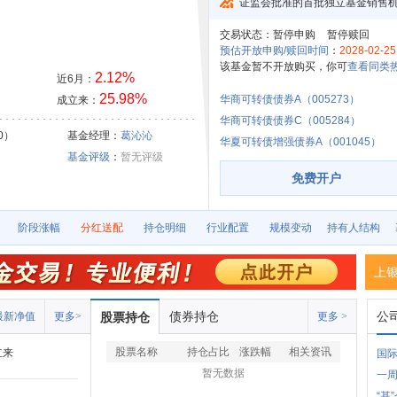
证监会批准的首批独立基金销售
交易状态：
暂停申购
暂停赎回
预估开放申购/赎回时间
：
2028-02-25
该基金暂不开放购买，你可
查看同类热
2.12%
近6月：
25.98%
华商可转债债券A（005273）
成立来：
华商可转债债券C（005284）
0）
基金经理：
葛沁沁
华夏可转债增强债券A（001045）
基金评级
：
暂无评级
免费开户
阶段涨幅
分红送配
持仓明细
行业配置
规模变动
持有人结构
上
债券持仓
公
最新净值
更多>
股票持仓
更多 >
股票名称
持仓占比
涨跌幅
相关资讯
立来
国际
暂无数据
一
“基