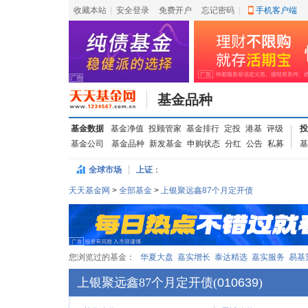
收藏本站
|
安全登录
|
免费开户
忘记密码
|
手机客户端
基金品种
基金数据
基金净值
投顾管家
基金排行
定投
港基
评级
投
基金公司
基金品种
新发基金
申购状态
分红
公告
私募
基
全球市场
上证
：
天天基金网
>
全部基金
>
上银聚远鑫87个月定开债
您浏览过的基金：
华夏大盘
嘉实增长
泰达精选
嘉实服务
易基
上银聚远鑫87个月定开债
(
010639
)