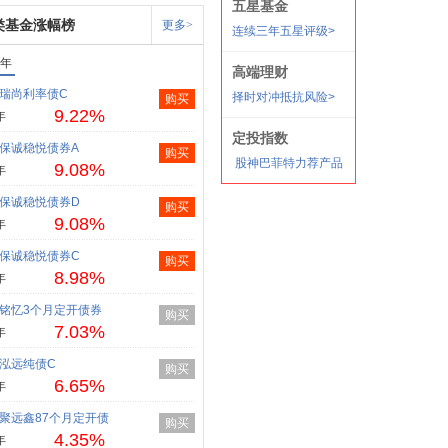
类基金涨幅榜
更多>
1年
瑞尚利率债C
购买
9.22%
年
保诚稳悦债券A
购买
9.08%
年
保诚稳悦债券D
购买
9.08%
年
保诚稳悦债券C
购买
8.98%
年
铭忆3个月定开债券
购买
7.03%
年
泓远纯债C
购买
6.65%
年
聚远鑫87个月定开债
购买
4.35%
年