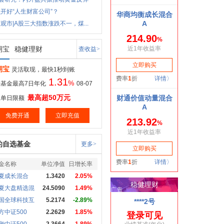
开好“人生财富公司”？
观市|A股三大指数涨跌不一，煤...
期宝
稳健理财
查收益>
期宝
灵活取现，最快1秒到账
1.31
%
基金最高7日年化
08-07
最高超50万元
取单日限额
免费开通
立即充值
的自选基金
更多>
金名称
单位净值
日增长率
夏成长混合
1.3420
2.05%
夏大盘精选混
24.5090
1.49%
国全球科技互
5.2174
-2.89%
方中证500
2.2629
1.85%