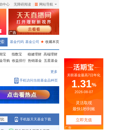
助中心
无障碍阅读
|
网站导航
|
基金代码
基金公司
★
收藏本页
期宝
指数宝
稳健理财
高端理财
金导购
收益排行
热销基金
五星基金
更多
手机访问当前基金品种页
对比
手机版天天基金下载