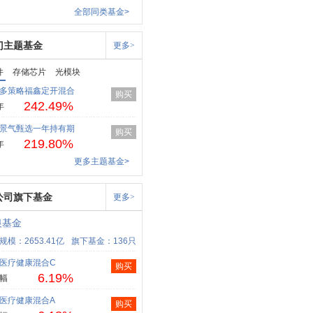
全部同类基金>
门主题基金
更多>
件
存储芯片
光模块
多策略福鑫定开混合
购买
242.49%
年
景气甄选一年持有期
购买
219.80%
年
更多主题基金>
公司旗下基金
更多>
银基金
规模：2653.41亿
旗下基金：136只
医疗健康混合C
购买
6.19%
幅
医疗健康混合A
购买