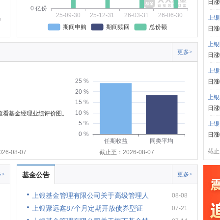
日涨
0 亿份
25-09-30
25-12-31
26-03-31
26-06-30
上银
期间申购
期间赎回
总份额
日涨
上银
更多>
日涨
上银
25 %
日涨
20 %
上银
15 %
日涨
10 %
可查看基金经理业绩评价图。
5 %
上银
0 %
日涨
任期收益
同类平均
截止:
6-08-07
截止至：2026-08-07
>
基金公告
更多>
上银基金管理有限公司关于高级管理人
08-08
上银聚远鑫87个月定期开放债券型证
07-21