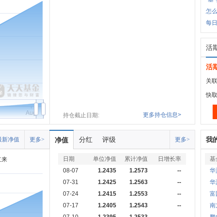
怎么
每日
活
活
关联
快
Aug
更多持仓信息>
持仓截止日期:
分红
评级
我
最新净值
更多>
净值
更多>
日期
单位净值
累计净值
日增长率
基
立来
08-07
1.2435
1.2573
--
华
07-31
1.2425
1.2563
--
华
07-24
1.2415
1.2553
--
富
07-17
1.2405
1.2543
--
南