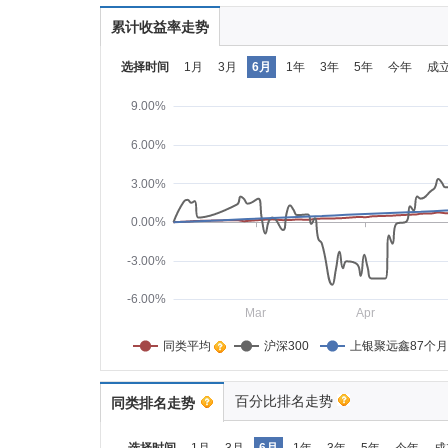
累计收益率走势
选择时间
1月
3月
6月
1年
3年
5年
今年
成
9.00%
6.00%
3.00%
0.00%
-3.00%
-6.00%
Mar
Apr
同类平均    
沪深300
上银聚远鑫87个
百分比排名走势
同类排名走势