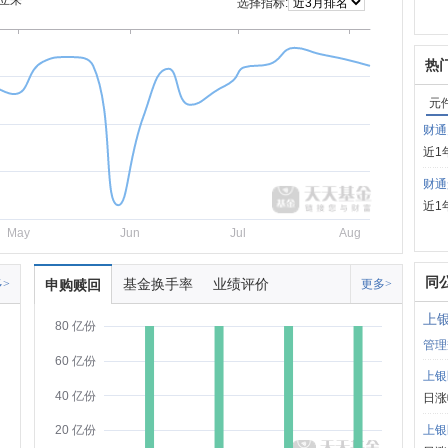
立来
选择指标:
热
元
财通
近1
财通
近1
May
Jun
Jul
Aug
同
基金换手率
业绩评价
>
申购赎回
更多>
上
80 亿份
管理
60 亿份
上银
40 亿份
日涨
上银
20 亿份