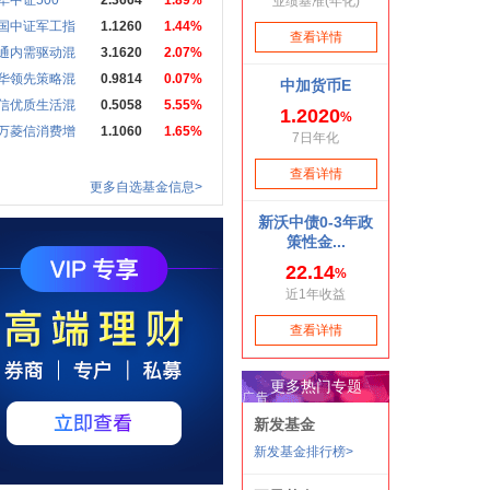
华中证500
2.3664
1.89%
国中证军工指
1.1260
1.44%
通内需驱动混
3.1620
2.07%
华领先策略混
0.9814
0.07%
信优质生活混
0.5058
5.55%
万菱信消费增
1.1060
1.65%
更多自选基金信息>