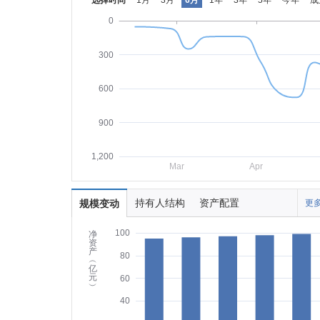
选择时间
1月
3月
6月
1年
3年
5年
今年
成
0
300
600
900
1,200
Mar
Apr
持有人结构
资产配置
规模变动
更多
100
净
资
产
80
︵
亿
元
60
︶
40