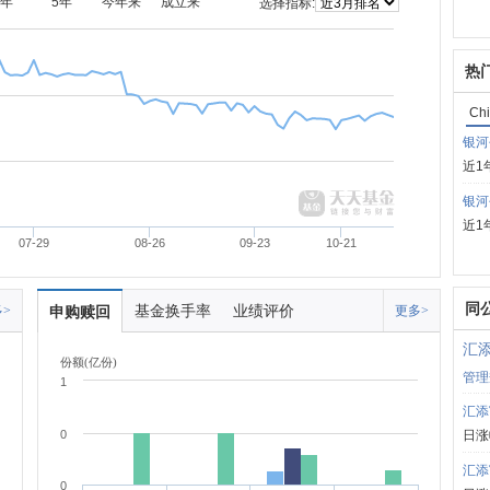
3年
5年
今年来
成立来
选择指标:
热
Chi
银河
近1
银河
近1
07-29
08-26
09-23
10-21
同
基金换手率
业绩评价
>
申购赎回
更多>
汇
份额(亿份)
管理
1
汇添
0
日涨
汇添
0