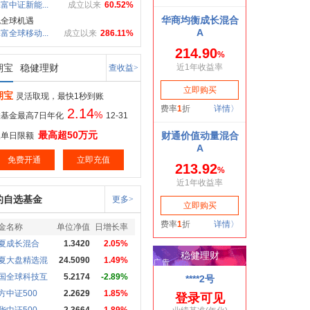
富中证新能...
成立以来
60.52%
抱全球机遇
富全球移动...
成立以来
286.11%
期宝
稳健理财
查收益>
期宝
灵活取现，最快1秒到账
2.14
%
基金最高7日年化
12-31
最高超50万元
取单日限额
免费开通
立即充值
的自选基金
更多>
金名称
单位净值
日增长率
夏成长混合
1.3420
2.05%
夏大盘精选混
24.5090
1.49%
国全球科技互
5.2174
-2.89%
方中证500
2.2629
1.85%