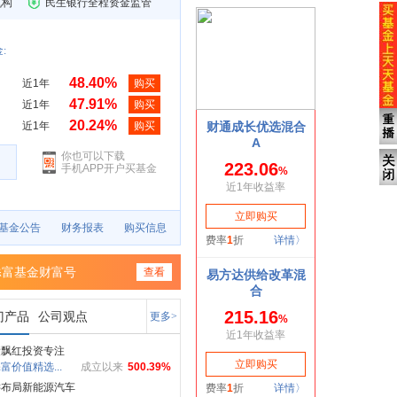
机构
民生银行全程资金监管
:
48.40%
近1年
购买
47.91%
近1年
购买
20.24%
近1年
购买
你也可以下载
手机APP开户买基金
基金公告
财务报表
购买信息
添富基金财富号
查看
门产品
公司观点
更多>
绩飘红投资专注
富价值精选...
成立以来
500.39%
键布局新能源汽车