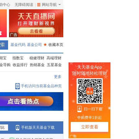
助中心
无障碍阅读
|
网站导航
|
基金代码
基金公司
★
收藏本页
期宝
指数宝
稳健理财
高端理财
金导购
收益排行
热销基金
五星基金
更多
手机访问当前基金品种页
对比
手机版天天基金下载