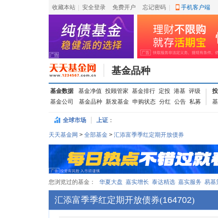
收藏本站
|
安全登录
|
免费开户
忘记密码
|
手机客户端
基金品种
基金数据
基金净值
投顾管家
基金排行
定投
港基
评级
投
基金公司
基金品种
新发基金
申购状态
分红
公告
私募
基
全球市场
上证
：
天天基金网
>
全部基金
>
汇添富季季红定期开放债券
您浏览过的基金：
华夏大盘
嘉实增长
泰达精选
嘉实服务
易基
汇添富季季红定期开放债券
(
164702
)