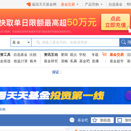
返回天天基金网
|
基金交易
|
产品导购
|
自选基金
|
帮
基 金
请输入基金代码、名称或简拼
资工具
自选基金
比较
资讯互动
要闻
观点
学校
专题
基金交易
活
金筛选
收益计算
账本
基金研究
策略
私募
基金吧
直播
基金超市
基
深证
：
策略
基金吧
加自选
加