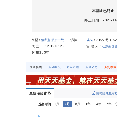
本基金已终止
终止日期：2024-11-
类型：
债券型-混合一级
| 中风险
规模
：0.10亿元（2024
成 立 日
：2012-07-26
管 理 人
：
汇添富基
封闭期：3年
基金档案
基金概况
基金经理
基金公司
历史净值
单位净值走势
随时随地查看
1月
3月
6月
1年
3年
5年
选择时间