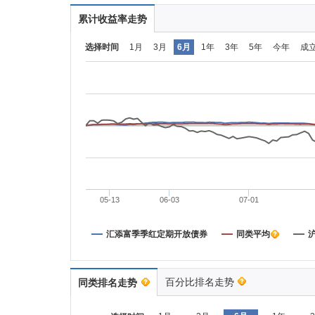
累计收益率走势
选择时间
1月
3月
6月
1年
3年
5年
今年
成
05-13
06-03
07-01
汇添富季季红定期开放债券
同类平均
沪
百分比排名走势
同类排名走势