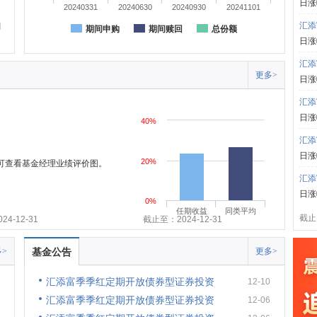
日涨
20240331
20240630
20240930
20241101
汇添
期间申购
期间赎回
总份额
日涨
汇添
更多>
日涨
汇添
日涨
40%
汇添
日涨
20%
,可查看基金经理业绩评价图。
汇添
日涨
0%
任期收益
同类平均
截止:
4-12-31
截止至：2024-12-31
>
基金公告
更多>
汇添富季季红定期开放债券型证券投资
12-10
汇添富季季红定期开放债券型证券投资
12-06