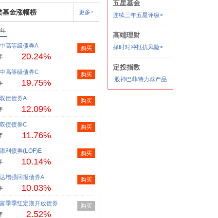
类基金涨幅榜
更多>
1年
中高等级债券A
购买
20.24%
年
中高等级债券C
购买
19.75%
年
双债债券A
购买
12.09%
年
双债债券C
购买
11.76%
年
添利债券(LOF)E
购买
10.14%
年
达增强回报债券A
购买
10.03%
年
富季季红定期开放债券
购买
2.52%
年