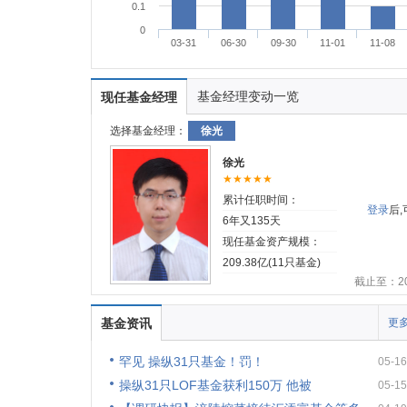
0.1
0
03-31
06-30
09-30
11-01
11-08
基金经理变动一览
现任基金经理
选择基金经理：
徐光
徐光
★★★★★
累计任职时间：
登录
后
6年又135天
现任基金资产规模：
209.38亿(11只基金)
截止至：202
基金资讯
更多
罕见 操纵31只基金！罚！
05-16
操纵31只LOF基金获利150万 他被
05-15