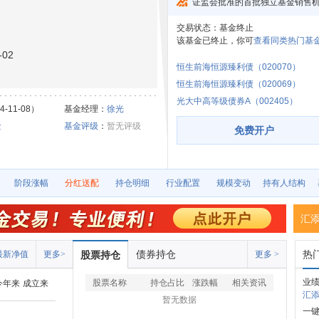
证监会批准的首批独立基金销售
交易状态：
基金终止
该基金已终止，你可
查看同类热门基金
02
恒生前海恒源臻利债（020070）
恒生前海恒源臻利债（020069）
光大中高等级债券A（002405）
-11-08）
基金经理：
徐光
金
基金评级
：
暂无评级
免费开户
阶段涨幅
分红送配
持仓明细
行业配置
规模变动
持有人结构
汇
债券持仓
热
最新净值
更多>
股票持仓
更多 >
业
股票名称
持仓占比
涨跌幅
相关资讯
今年来
成立来
汇添
暂无数据
一