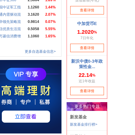
华中证500
2.3664
1.89%
国中证军工指
1.1260
1.44%
通内需驱动混
3.1620
2.07%
华领先策略混
0.9814
0.07%
信优质生活混
0.5058
5.55%
万菱信消费增
1.1060
1.65%
更多自选基金信息>