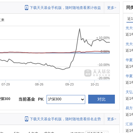
同
下载天天基金手机版，随时随地查看累计收益
更多>
近
立来
光大
近1
+ 10.00%
光大
近1
0.00%
华夏
-10.00%
近1
华夏
-20.00%
近1
07-29
08-26
09-23
10-21
天弘
近1
深300
当前基金
PK
对比
易方
近1
下载天天基金手机版，随时随地查看排名走势
更多>
汇添
近1