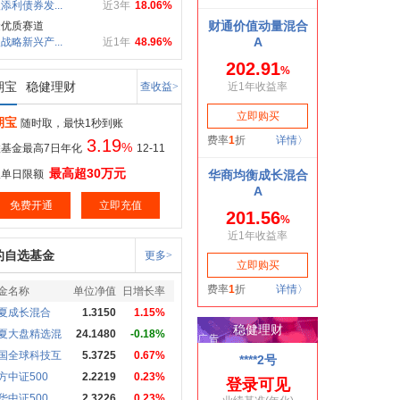
添利债券发...
近3年
18.06%
金优质赛道
战略新兴产...
近1年
48.96%
期宝
稳健理财
查收益>
期宝
随时取，最快1秒到账
3.19
%
基金最高7日年化
12-11
最高超30万元
取单日限额
免费开通
立即充值
的自选基金
更多>
金名称
单位净值
日增长率
夏成长混合
1.3150
1.15%
夏大盘精选混
24.1480
-0.18%
国全球科技互
5.3725
0.67%
方中证500
2.2219
0.23%
华中证500
2.3226
0.23%