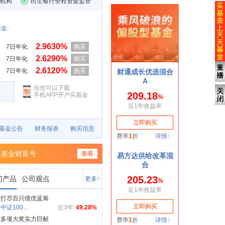
机构
民生银行全程资金监管
金:
2.9630%
7日年化
购买
2.6290%
7日年化
购买
2.6120%
7日年化
购买
你也可以下载
手机APP开户买基金
基金公告
财务报表
购买信息
银基金财富号
查看
门产品
公司观点
更多>
网打尽百只绩优蓝筹
证100...
近3年
49.28%
获多项大奖实力巨献