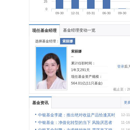
25
0
09-30
12-31
03-31
06-30
09-30
基金经理变动一览
现任基金经理
选择基金经理：
索丽娜
索丽娜
--
累计任职时间：
登录
后
1年又291天
现任基金资产规模：
564.01亿(11只基金)
截止至：202
基金资讯
更多
中银基金李建：推出绝对收益产品恰逢其时
12-11
中银基金：净值化转型的当下 风险厌恶者
11-16