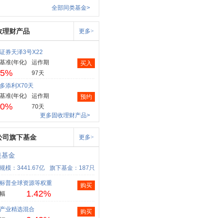
全部同类基金>
收理财产品
更多>
证券天泽3号X22
基准(年化)
运作期
买入
05%
97天
多添利X70天
基准(年化)
运作期
预约
80%
70天
更多固收理财产品>
公司旗下基金
更多>
银基金
规模：3441.67亿
旗下基金：187只
标普全球资源等权重
购买
1.42%
幅
产业精选混合
购买