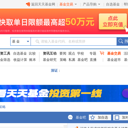
返回天天基金网
|
基金交易
|
产品导购
|
自选基金
|
帮
基 金
请输入基金代码、名称或简拼
资工具
自选基金
比较
资讯互动
要闻
观点
学校
专题
基金交易
活
金筛选
收益计算
账本
基金研究
策略
私募
基金吧
直播
基金超市
基
深证
：
策略
基金吧
加自选
加