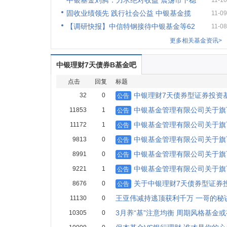
中银基金刘腾：力求绝对收益 震荡市下稳
11-16
固收业绩领先 践行社会公益 中银基金揽
11-09
【调研快报】中信特钢接待中银基金等62
11-08
更多相关基金资讯>
中银理财7天债券B基金吧
点击
回复
标题
中银理财7天债券型证券投资基
32
0
公告
中银基金管理有限公司关于旗
11853
1
公告
中银基金管理有限公司关于旗
11172
1
公告
中银基金管理有限公司关于旗
9813
0
公告
中银基金管理有限公司关于旗
8991
0
公告
中银基金管理有限公司关于旗
9221
1
公告
关于中银理财7天债券型证券
8676
0
公告
王亚伟减持逃顶获利千万 一哥的秘
11130
0
3月养“基”注意均衡 周期风格基金
10305
0