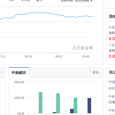
5年
今年来
最大
选择指标:
固
天风
业绩
4.
广发
天天基金网
业绩
3.
7-13
08-10
09-07
10-05
同
>
申购赎回
更多>
中
200亿份
管理
中银
100亿份
日涨
中银
0亿份