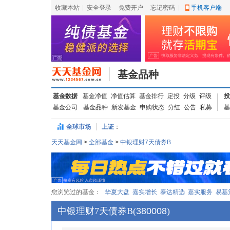
收藏本站
|
安全登录
|
免费开户
忘记密码
|
手机客户端
基金品种
基金数据
基金净值
净值估算
基金排行
定投
分级
评级
投
基金公司
基金品种
新发基金
申购状态
分红
公告
私募
基
全球市场
上证
：
天天基金网
>
全部基金
>
中银理财7天债券B
您浏览过的基金：
华夏大盘
嘉实增长
泰达精选
嘉实服务
易基
中银理财7天债券B
(
380008
)