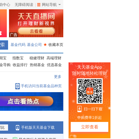
助中心
无障碍阅读
|
网站导航
|
基金代码
基金公司
★
收藏本页
期宝
指数宝
稳健理财
高端理财
金导购
收益排行
热销基金
优选基金
更多
手机访问当前基金品种页
对比
手机版天天基金下载