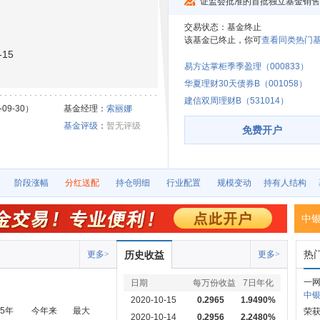
证监会批准的首批独立基金销售
交易状态：
基金终止
该基金已终止，你可
查看同类热门基
15
易方达掌柜季季盈理（000833）
华夏理财30天债券B（001058）
建信双周理财B（531014）
09-30）
基金经理：
索丽娜
基金评级
：
暂无评级
免费开户
阶段涨幅
分红送配
持仓明细
行业配置
规模变动
持有人结构
中
热
更多>
历史收益
更多>
一
日期
每万份收益
7日年化
中银中
2020-10-15
0.2965
1.9490%
5年
今年来
最大
荣
2020-10-14
0.2956
2.2480%