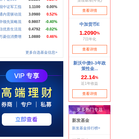
国中证军工指
1.1100
0.00%
通内需驱动混
3.0980
0.52%
华领先策略混
0.9807
-0.40%
信优质生活混
0.4792
-0.02%
万菱信消费增
1.0880
0.46%
更多自选基金信息>