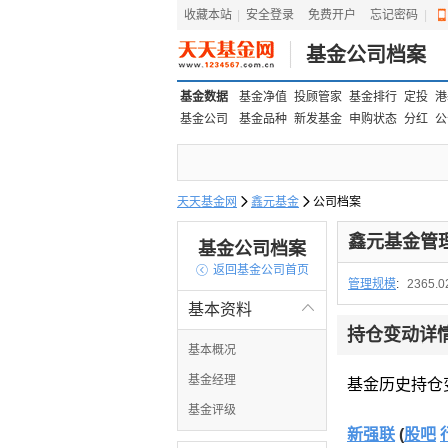
收藏本站
|
安全登录
|
免费开户
忘记密码
|
基金公司档案
基金数据
基金净值
投顾管家
基金排行
定投
港
基金公司
基金品种
新发基金
申购状态
分红
公
天天基金网

鑫元基金

公司档案
鑫元基金管
基金公司档案

返回基金公司首页
管理规模
:
2365.
基本资料

持仓变动详
基本概况
基金经理
基金历史持仓
基金评级
新强联
(
股吧