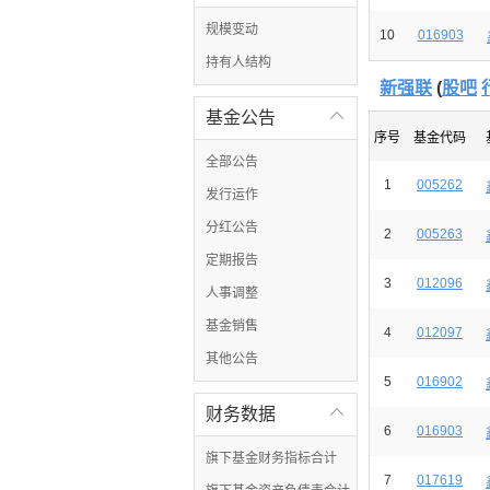
规模变动
10
016903
持有人结构
新强联
(
股吧
基金公告

序号
基金代码
全部公告
1
005262
发行运作
分红公告
2
005263
定期报告
3
012096
人事调整
基金销售
4
012097
其他公告
5
016902
财务数据

6
016903
旗下基金财务指标合计
7
017619