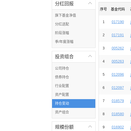
分红回报

序号
基金代码
旗下基金净值
1
017190
分红送配
阶段涨幅
2
017191
季/年度涨幅
3
005262
投资组合

4
005263
公司持仓
5
012096
债券持仓
行业配置
6
012097
资产配置
7
018579
持仓变动
资产组合
8
018580
规模份额

9
016902