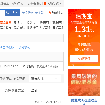
自选基金
|
帮助中心
无障碍阅读
|
网站导航
|
基金代码
基金公司
★
收藏本页
基金交易
活期宝
指数宝
稳健理财
高端理财
基金超市
基金导购
收益排行
热销基金
五星基金
业全球视野
上投阿尔法
F
上投优势
信诚蓝筹
:
2013-08-29
公司性质:
中资企业(银行系)

持仓变动详情查询：
鑫元基金

选择基金类型：
全部
截止至：2025-12-31