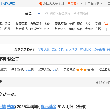
手机客户端
返回天天基金网
|
基金交易
|
产品导购
|
基 金
请输入基金代码、名称或简拼
基
评级
投资工具
自选基金
比较
资讯互动
要闻
观点
学校
专题
告
私募
基金筛选
收益计算
账本
基金研究
策略
私募
基金吧
直播
您浏览过的基金：
华夏大盘
嘉实增长
泰达精选
嘉实服务
易基策略
兴
易方达上证中盘ETF联接A
交银成长
添富优势
华安宏利
上证180价值ET
理有限公司





02亿元
基金数量:
211
只
经理人数:
25
人
天相评级:
成立日期
情
其他公司
变动一览。
行情
档案
) 2025年4季度
鑫元基金
买入明细（全部）