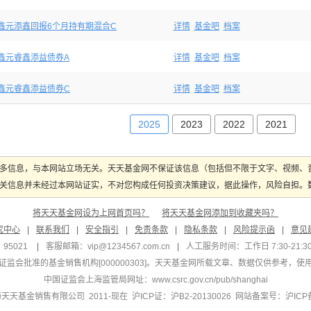
鑫元添鑫回报6个月持有期混合C
详情
基金吧
档案
鑫元睿鑫添益债券A
详情
基金吧
档案
鑫元睿鑫添益债券C
详情
基金吧
档案
2025
2023
2022
2021
多信息，与本网站立场无关。天天基金网不保证该信息（包括但不限于文字、视频、
关信息并未经过本网站证实，不对您构成任何投资决策建议，据此操作，风险自担。数据
将天天基金网设为上网首页吗？
将天天基金网添加到收藏夹吗？
究中心
|
联系我们
|
安全指引
|
免责条款
|
隐私条款
|
风险提示函
|
意见
95021
|
客服邮箱：
vip@1234567.com.cn
|
人工服务时间：工作日 7:30-21:30 
监会批准的基金销售机构[000000303]
。天天基金网所载文章、数据仅供参考，使
中国证监会上海监管局网址：
www.csrc.gov.cn/pub/shanghai
 上海天天基金销售有限公司 2011-现在 沪ICP证：沪B2-20130026
网站备案号：沪ICP备1