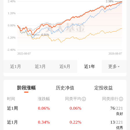
2.38%
-0.91%
近1月
近3月
近6月
近1年
更多
阶段涨幅
历史净值
定投收益
时间
涨跌幅
同类平均
同类排行
近1周
0.06%
0.06%
76
/221
良好
近1月
0.34%
0.22%
13
/221
优秀