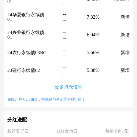
01
--
--
24华夏银行永续债
7.32%
新增
01
--
--
24兴业银行永续债
6.04%
新增
01
--
--
5.66%
24农行永续债03BC
新增
--
--
5.38%
23建行永续债02
新增
--
更多持仓信息
在线开户万2.5佣金，即刻参与基金重仓股行情！
分红送配
权益登记日
分红发放日
每份分红(元)