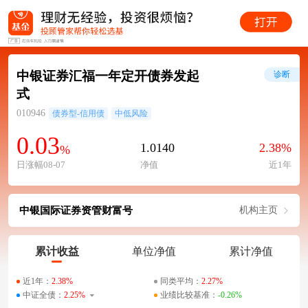
中银证券汇福一年定开债券发起
诊断
式
010946
债券型-信用债
中低风险
0.03
1.0140
2.38%
%
日涨幅08-07
净值
近1年
中银国际证券资管财富号
机构主页
累计收益
单位净值
累计净值
近1年：
2.38%
同类平均：
2.27%
中证全债：
2.25%
业绩比较基准：
-0.26%