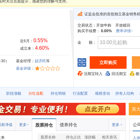
及时关注页面提示，感谢您的理解与支持。
证监会批准的首批独立基金销售
交易状态：
开放申购
开放赎回
购买手续费：
0.00%
费率详情>
0.55%
近6月：
金
额：
4.60%
成立来：
-30）
基金经理：
赵济民
等
立即购买
基金评级
：
活期宝转入
回活期宝
极
阶段涨幅
分红送配
持仓明细
行业配置
规模变动
持有人结构
英
债券持仓
公
最新净值
更多>
股票持仓
更多 >
股票名称
持仓占比
涨跌幅
相关资讯
立来
人休