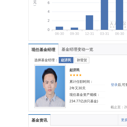
元
6
︶
4
2
0
06-30
09-30
12-31
03-31
06-30
基金经理变动一览
现任基金经理
选择基金经理：
赵济民
孙莹贺
赵济民
★★★★
累计任职时间：
登录
后,
2年又30天
现任基金资产规模：
234.77亿(8只基金)
截止至：202
基金资讯
更多