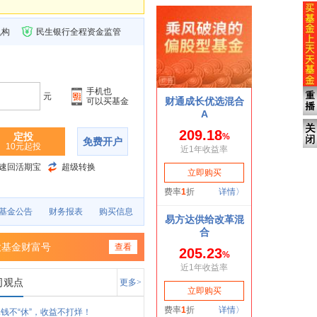
机构
民生银行全程资金监管
手机也
元
可以买基金
定投
免费开户
10元起投
速回活期宝
超级转换
基金公告
财务报表
购买信息
大基金财富号
查看
司观点
更多>
钱不“休”，收益不打烊！