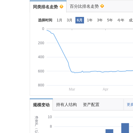
百分比排名走势
同类排名走势
选择时间
1月
3月
6月
1年
3年
5年
今年
成
0
200
400
600
800
Mar
Apr
持有人结构
资产配置
规模变动
更多
10
净
资
产
8
︵
亿