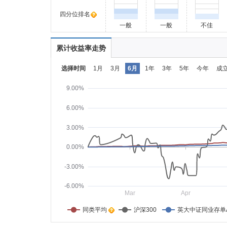
四分位排名
一般
一般
不佳
累计收益率走势
选择时间
1月
3月
6月
1年
3年
5年
今年
成
9.00%
6.00%
3.00%
0.00%
-3.00%
-6.00%
Mar
Apr
同类平均    
沪深300
英大中证同业存单