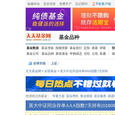
收藏本站
|
安全登录
|
免费开户
忘记密码
|
手机客户端
基金品种
基金数据
基金净值
投顾管家
基金排行
定投
港基
评级
投
基金公司
基金品种
新发基金
申购状态
分红
公告
私募
基
全球市场
上证
：
天天基金网
>
全部基金
>
英大中证同业存单AAA指数7天持有
您浏览过的基金：
华夏大盘
嘉实增长
泰达精选
嘉实服务
易基
英大中证同业存单AAA指数7天持有
(
0160