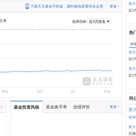
英大
下载天天基金手机版，随时随地查看排名走势
更多>
近1
立来
选择指标:
热
存
东方
近1
东方
近1
May
Jun
Jul
Aug
同
基金换手率
业绩评价
>
基金投资风格
更多>
英
管理
英大
日涨