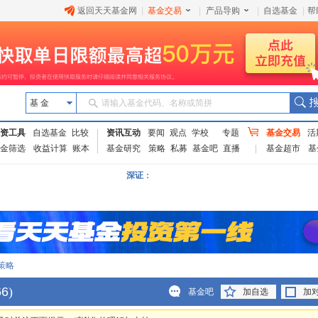
返回天天基金网
|
基金交易
|
产品导购
|
自选基金
|
帮
基 金
请输入基金代码、名称或简拼
资工具
自选基金
比较
资讯互动
要闻
观点
学校
专题
基金交易
活
金筛选
收益计算
账本
基金研究
策略
私募
基金吧
直播
基金超市
基
深证
：
策略
66
)
基金吧
加自选
加