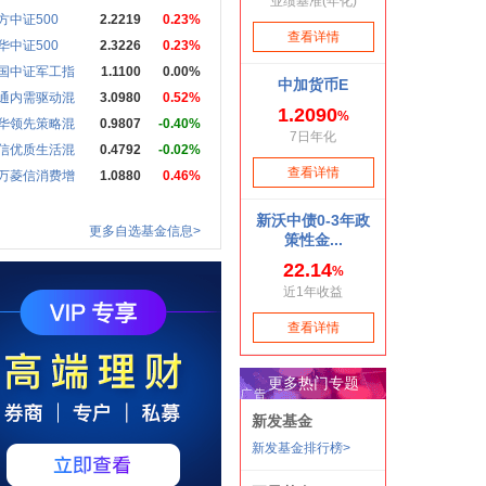
方中证500
2.2219
0.23%
华中证500
2.3226
0.23%
国中证军工指
1.1100
0.00%
通内需驱动混
3.0980
0.52%
华领先策略混
0.9807
-0.40%
信优质生活混
0.4792
-0.02%
万菱信消费增
1.0880
0.46%
更多自选基金信息>