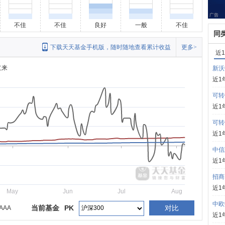
不佳
不佳
良好
一般
不佳
同
下载天天基金手机版，随时随地查看累计收益
更多>
近
立来
新沃
近1
可转
近1
可转
近1
中信
近1
招商
近1
May
Jun
Jul
Aug
中欧
当前基金
PK
对比
AAA
近1