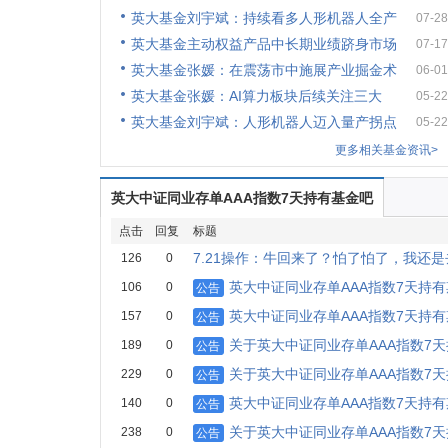
英大基金刘宇斌：持续看多人形机器人全产
07-28
英大基金主动权益产品中长期业绩跻身市场
07-17
英大基金张媛：在震荡市中施展产业掘金术
06-01
英大基金张媛：AI算力板块后续关注三大
05-22
英大基金刘宇斌：人形机器人迈入量产拐点
05-22
更多相关基金资讯>
英大中证同业存单AAA指数7天持有基金吧
点击
回复
标题
7.21操作：牛回来了？怕了怕了，我还
126
0
英大中证同业存单AAA指数7天持
106
0
公告
英大中证同业存单AAA指数7天持
157
0
公告
关于英大中证同业存单AAA指数7
189
0
公告
关于英大中证同业存单AAA指数7
229
0
公告
英大中证同业存单AAA指数7天持
140
0
公告
关于英大中证同业存单AAA指数7
238
0
公告