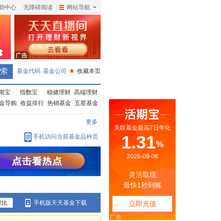
助中心
无障碍阅读
|
网站导航
|
基金代码
基金公司
★
收藏本页
期宝
指数宝
稳健理财
高端理财
金导购
收益排行
热销基金
五星基金
更多
手机访问当前基金品种页
对比
手机版天天基金下载