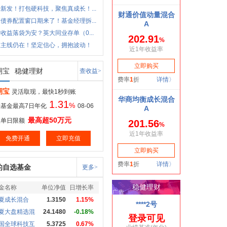
新发！打包硬科技，聚焦真成长！...
债券配置窗口期来了！基金经理拆...
收益落袋为安？英大同业存单（0...
技主线仍在！坚定信心，拥抱波动！
期宝
稳健理财
查收益>
期宝
灵活取现，最快1秒到账
1.31
%
基金最高7日年化
08-06
最高超50万元
取单日限额
免费开通
立即充值
的自选基金
更多>
金名称
单位净值
日增长率
夏成长混合
1.3150
1.15%
夏大盘精选混
24.1480
-0.18%
国全球科技互
5.3725
0.67%