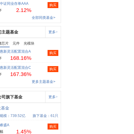
中证同业存单AAA
购买
2.12%
年
全部同类基金>
门主题基金
更多>
储芯片
元件
光模块
惠新灵活配置混合A
购买
168.16%
年
惠新灵活配置混合C
购买
167.36%
年
更多主题基金>
公司旗下基金
更多>
大基金
规模：739.52亿
旗下基金：61只
睿盛A
购买
1.45%
幅