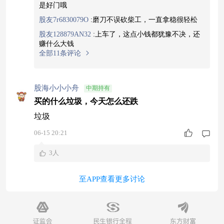
是好门哦
股友7r6830079O
:
磨刀不误砍柴工，一直拿稳很轻松
股友128879AN32
:
上车了，这点小钱都犹豫不决，还
赚什么大钱
全部11条评论
股海小小小舟
中期持有
买的什么垃圾，今天怎么还跌
垃圾
06-15 20:21
3人
至APP查看更多讨论