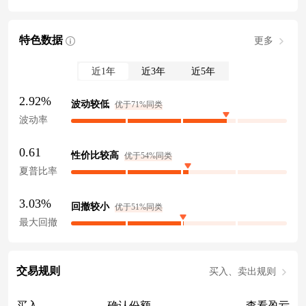
特色数据
更多
近1年
近3年
近5年
2.92%
波动较低
优于71%同类
波动率
0.61
性价比较高
优于54%同类
夏普比率
3.03%
回撤较小
优于51%同类
最大回撤
交易规则
买入、卖出规则
买入
确认份额
查看盈亏