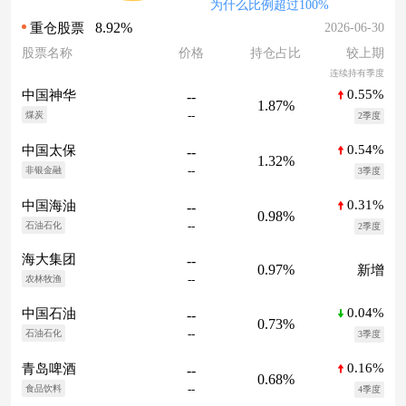
为什么比例超过100%
8.92%
2026-06-30
重仓股票
股票名称
价格
持仓占比
较上期
连续持有季度
0.55%
中国神华
--
1.87%
--
煤炭
2季度
0.54%
中国太保
--
1.32%
--
非银金融
3季度
0.31%
中国海油
--
0.98%
--
石油石化
2季度
海大集团
--
0.97%
新增
--
农林牧渔
0.04%
中国石油
--
0.73%
--
石油石化
3季度
0.16%
青岛啤酒
--
0.68%
--
食品饮料
4季度