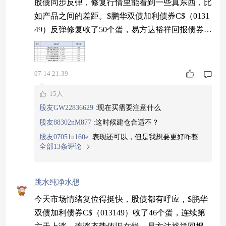
股债同步反弹，修复行情里能看到一些真东西，比
如产品之间的差距。$鹏华双债加利债券C$（0131
49）反弹修复收了50个蛋，易方达裕祥回报债券C
（017420）收了32个蛋，光大保德信增利收益债券
C（360009）收了21个蛋。差距一看就懂：同样修
复，它多给这一手，这一手就是双债策略+连涨底
07-14 21:39
子共同给的，配置里值得占一块。#聊聊指数基金
15人
的那些事！#
股友GW22836629
:
现在买需要注意什么
股友88302nM877
:
这时候建仓合适不？
股友07051n160e
:
表现还可以，但是我想要更好咋整
全部13条评论
跳水纯净水想
今天市场情绪复位得挺快，股债都有呼应，$鹏华
双债加利债券C$（013149）收了46个蛋，连续第