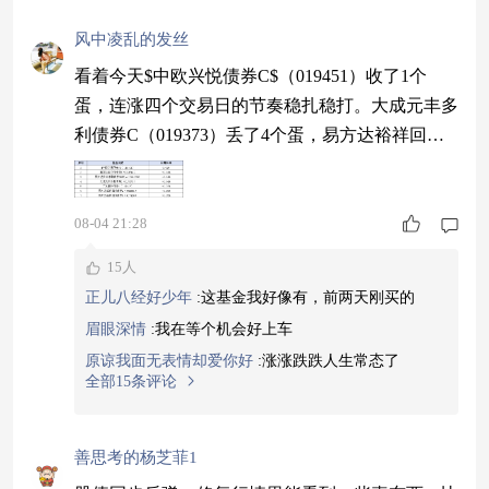
风中凌乱的发丝
看着今天$中欧兴悦债券C$（019451）收了1个
蛋，连涨四个交易日的节奏稳扎稳打。大成元丰多
利债券C（019373）丢了4个蛋，易方达裕祥回报
债券C（017420）丢了25个蛋，兴悦的1个蛋显得
分量十足。兴悦这种稳中有弹性的特质，正好当前
的市场环境，时间窗口挺到位。#来圈子找经理#
08-04 21:28
15人
正儿八经好少年
:
这基金我好像有，前两天刚买的
眉眼深情
:
我在等个机会好上车
原谅我面无表情却爱你好
:
涨涨跌跌人生常态了
全部15条评论
善思考的杨芝菲1