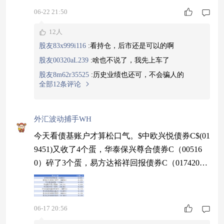
的资产配置阵型#
06-22 21:50
12人
股友83x999i116
:
看持仓，后市还是可以的啊
股友00320aL239
:
啥也不说了，我先上车了
股友8m62r35525
:
历史业绩也还可，不会骗人的
全部12条评论
外汇波动捕手WH
今天看债基账户才算松口气。$中欧兴悦债券C$(01
9451)又收了4个蛋，华泰保兴尊合债券C（00516
0）碎了3个蛋，易方达裕祥回报债券C（017420）
碎了13个蛋。它近一年涨了3.15%，在这种市场环
境下还能天天收蛋，底层资产靠谱，现在利率震荡
阶段配置正当时。#MLCC缺货潮全面扩散#
06-17 20:56