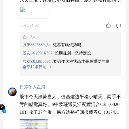
六天上涨，连涨态势依旧在线，易方达裕祥回报债
券C（017420）收了25个蛋，兴全丰德债券A（021
684）收了18个蛋。在线不只是数字游戏，每天都
在产生可用收益的。#伊朗代表团暂停伊美谈判#
06-22 21:52
12人
股友3325889g6u
:
这基有啥优势吗
股友6V2998X367
:
长期规划，坚持定投
股友Z0329I5671
:
要稳住这种状态才是最重要的事
全部12条评论
日落坠入星河
股市今天涨势喜人，债基这边平稳小晴天，两手不
亏的感觉真好。$中欧瑾通灵活配置混合C$（0020
10）收了37个蛋，易方达裕祥回报债券C（01742
0）收了25个蛋，天弘永利债券B（420102）收了2
1个蛋。想要省心躺平理财的朋友别错过。#聊聊我