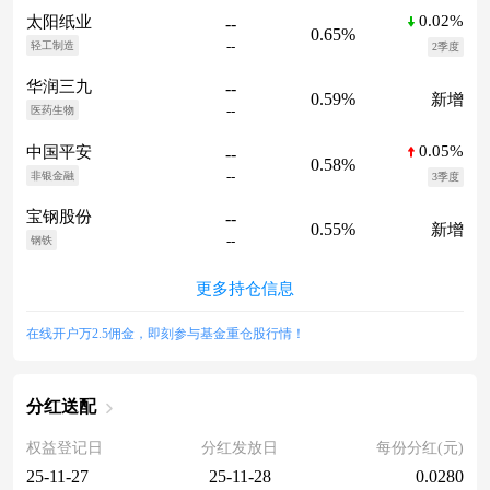
0.02%
太阳纸业
--
0.65%
--
轻工制造
2季度
华润三九
--
0.59%
新增
--
医药生物
0.05%
中国平安
--
0.58%
--
非银金融
3季度
宝钢股份
--
0.55%
新增
--
钢铁
更多持仓信息
在线开户万2.5佣金，即刻参与基金重仓股行情！
分红送配
权益登记日
分红发放日
每份分红(元)
25-11-27
25-11-28
0.0280