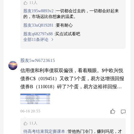
11人
股友195w8893v2
:
一切都会过去的，一切都会好起来
的，市场远比你想象的温柔。
股友33uQ819281
:
要有耐心
股友q682797x88
:
买点试试看吧
全部11条评论
股友5wN6723615
信用债和利率债双双偏强，看着顺眼。$中欧兴悦
债券C$（019451）又收了5个蛋，易方达增强回报
债券B（110018）碎了7个蛋，易方达裕祥回报债
券C（017420）碎了25个蛋。近一年涨幅3.12%，
别人碎蛋它还在收，这就是好债基的标准，趁现在
债市情绪好入手正合适。#晒黄金#
06-16 20:55
11人
待高考结束我定撕课本
:
管他热门冷门，赚到玛尼，才