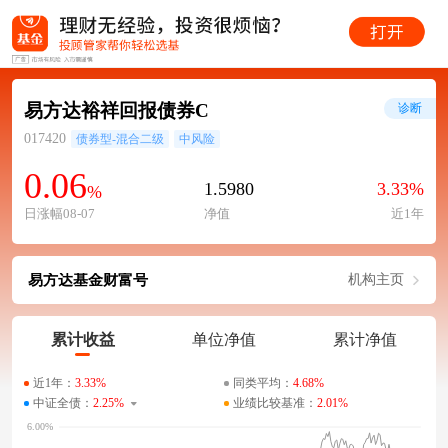
易方达裕祥回报债券C
诊断
017420
债券型-混合二级
中风险
0.06
1.5980
3.33%
%
日涨幅08-07
净值
近1年
易方达基金财富号
机构主页
累计收益
单位净值
累计净值
近1年：
3.33%
同类平均：
4.68%
中证全债：
2.25%
业绩比较基准：
2.01%