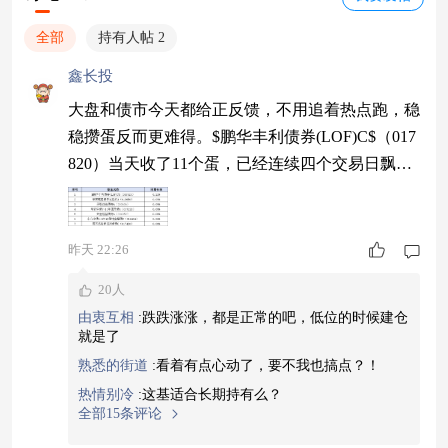
全部
持有人帖 2
鑫长投
大盘和债市今天都给正反馈，不用追着热点跑，稳
稳攒蛋反而更难得。$鹏华丰利债券(LOF)C$（017
820）当天收了11个蛋，已经连续四个交易日飘
红，华安中债7-10年国开债A（007228）收了9个
蛋，易方达裕祥回报债券C（017420）收了6个
蛋，今天鹏华丰利的收蛋数领先。#买黄金前 我会
昨天 22:26
看什么？#
20人
由衷互相
:
跌跌涨涨，都是正常的吧，低位的时候建仓
就是了
熟悉的街道
:
看着有点心动了，要不我也搞点？！
热情别冷
:
这基适合长期持有么？
全部15条评论