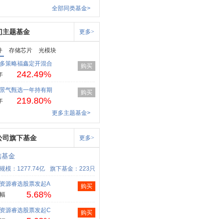
全部同类基金>
门主题基金
更多>
件
存储芯片
光模块
多策略福鑫定开混合
购买
242.49%
年
景气甄选一年持有期
购买
219.80%
年
更多主题基金>
公司旗下基金
更多>
信基金
规模：1277.74亿
旗下基金：223只
资源睿选股票发起A
购买
5.68%
幅
资源睿选股票发起C
购买