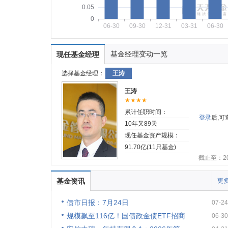
0.05
0
06-30
09-30
12-31
03-31
06-30
基金经理变动一览
现任基金经理
选择基金经理：
王涛
王涛
★★★★
累计任职时间：
登录
后,
10年又89天
现任基金资产规模：
91.70亿(11只基金)
截止至：202
基金资讯
更多
债市日报：7月24日
07-24
规模飙至116亿！国债政金债ETF招商
06-30