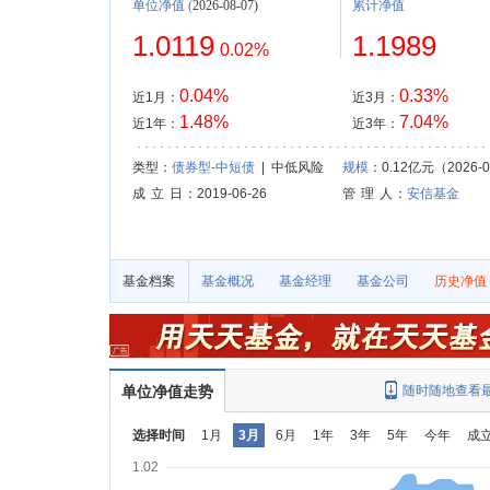
单位净值
(
2026-08-07)
累计净值
1.0119
1.1989
0.02%
0.04%
0.33%
近1月：
近3月：
1.48%
7.04%
近1年：
近3年：
类型：
债券型-中短债
| 中低风险
规模
：0.12亿元（2026-0
成 立 日
：2019-06-26
管 理 人
：
安信基金
基金档案
基金概况
基金经理
基金公司
历史净值
单位净值走势
随时随地查看
选择时间
1月
3月
6月
1年
3年
5年
今年
成
1.02