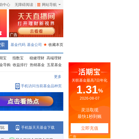
助中心
无障碍阅读
|
网站导航
|
基金代码
基金公司
★
收藏本页
期宝
指数宝
稳健理财
高端理财
金导购
收益排行
热销基金
五星基金
更多
手机访问当前基金品种页
对比
手机版天天基金下载