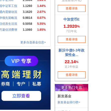
华中证500
2.3664
1.89%
国中证军工指
1.1260
1.44%
通内需驱动混
3.1620
2.07%
华领先策略混
0.9814
0.07%
信优质生活混
0.5058
5.55%
万菱信消费增
1.1060
1.65%
更多自选基金信息>