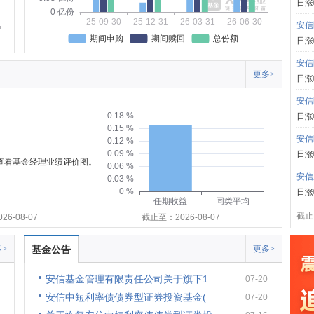
日涨
0 亿份
25-09-30
25-12-31
26-03-31
26-06-30
安信
期间申购
期间赎回
总份额
日涨
安信
更多>
日涨
安信
0.18 %
日涨
0.15 %
安信
0.12 %
0.09 %
日涨
可查看基金经理业绩评价图。
0.06 %
安信
0.03 %
0 %
日涨
任期收益
同类平均
截止:
6-08-07
截止至：2026-08-07
>
基金公告
更多>
安信基金管理有限责任公司关于旗下1
07-20
安信中短利率债债券型证券投资基金(
07-20