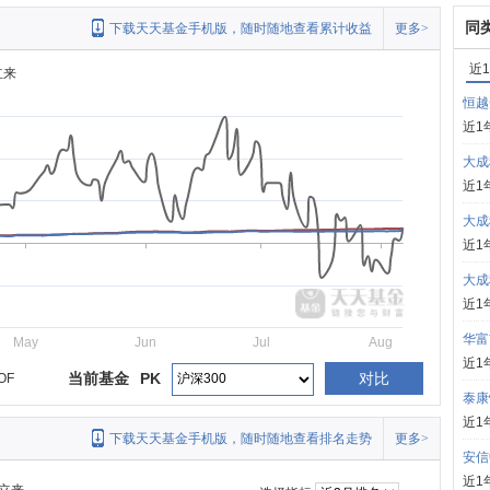
同
下载天天基金手机版，随时随地查看累计收益
更多>
近
立来
恒越
近1
大成
近1
大成
近1
大成
近1
华富
May
Jun
Jul
Aug
近1
当前基金
PK
对比
OF
泰康
近1
下载天天基金手机版，随时随地查看排名走势
更多>
安信
近1