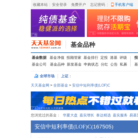
收藏本站
|
安全登录
|
免费开户
忘记密码
|
手机客户端
基金品种
基金数据
基金净值
投顾管家
基金排行
定投
港基
评级
投
基金公司
基金品种
新发基金
申购状态
分红
公告
私募
基
全球市场
上证
：
天天基金网
>
全部基金
>
安信中短利率债(LOF)C
您浏览过的基金：
华夏大盘
嘉实增长
泰达精选
嘉实服务
易基
安信中短利率债(LOF)C
(
167505
)