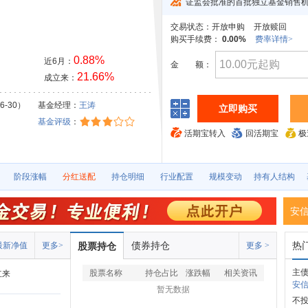
证监会批准的首批独立基金销售
交易状态：
开放申购
开放赎回
购买手续费：
0.00%
费率详情>
0.88%
近6月：
金
额：
21.66%
成立来：
6-30）
基金经理：
王涛
立即购买
基金评级
：
活期宝转入
回活期宝
极
阶段涨幅
分红送配
持仓明细
行业配置
规模变动
持有人结构
安
债券持仓
热
最新净值
更多>
股票持仓
更多 >
主债
股票名称
持仓占比
涨跌幅
相关资讯
立来
安信
暂无数据
不投