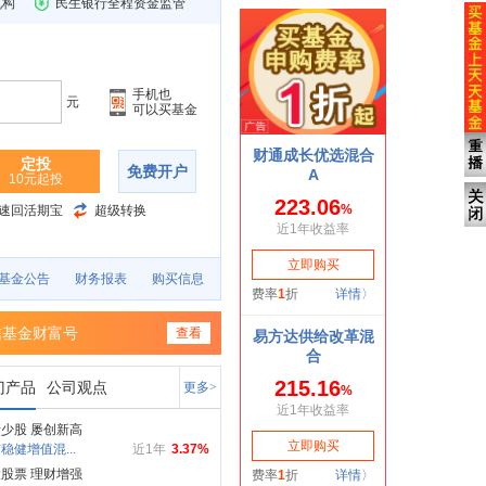
机构
民生银行全程资金监管
手机也
元
可以买基金
定投
免费开户
10元起投
速回活期宝
超级转换
基金公告
财务报表
购买信息
信基金财富号
查看
门产品
公司观点
更多>
少股 屡创新高
稳健增值混...
近1年
3.37%
股票 理财增强