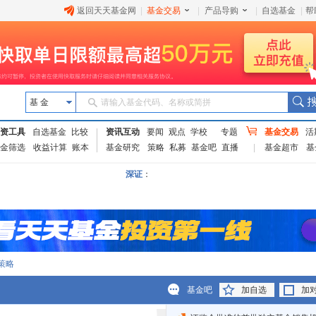
返回天天基金网
|
基金交易
|
产品导购
|
自选基金
|
帮
基 金
请输入基金代码、名称或简拼
资工具
自选基金
比较
资讯互动
要闻
观点
学校
专题
基金交易
活
金筛选
收益计算
账本
基金研究
策略
私募
基金吧
直播
基金超市
基
深证
：
策略
基金吧
加自选
加