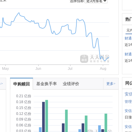
立来
选择指标:
热
元
财通
近1
财通
近1
May
Jun
Jul
Aug
同
基金换手率
业绩评价
>
申购赎回
更多>
安
0.21 亿份
管理
0.18 亿份
0.15 亿份
安信
0.12 亿份
日涨
0.09 亿份
0.06 亿份
安信
0.03 亿份