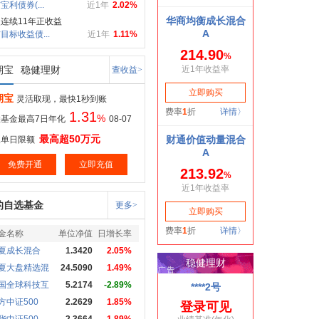
宝利债券(...
近1年
2.02%
连续11年正收益
目标收益债...
近1年
1.11%
期宝
稳健理财
查收益>
期宝
灵活取现，最快1秒到账
1.31
%
基金最高7日年化
08-07
最高超50万元
取单日限额
免费开通
立即充值
的自选基金
更多>
金名称
单位净值
日增长率
夏成长混合
1.3420
2.05%
夏大盘精选混
24.5090
1.49%
国全球科技互
5.2174
-2.89%
方中证500
2.2629
1.85%