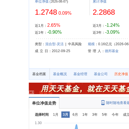
单位净值
(
2026-08-07)
累计净值
1.2748
2.2868
0.09%
2.65%
-1.24%
近1月：
近3月：
-0.90%
-3.09%
近1年：
近3年：
类型：
混合型-灵活
| 中高风险
规模
：0.16亿元（2026-06
成 立 日
：2012-09-25
管 理 人
：
德邦基金
基金档案
基金概况
基金经理
基金公司
历史净值
单位净值走势
随时随地查看
选择时间
1月
3月
6月
1年
3年
5年
今年
成
1.30