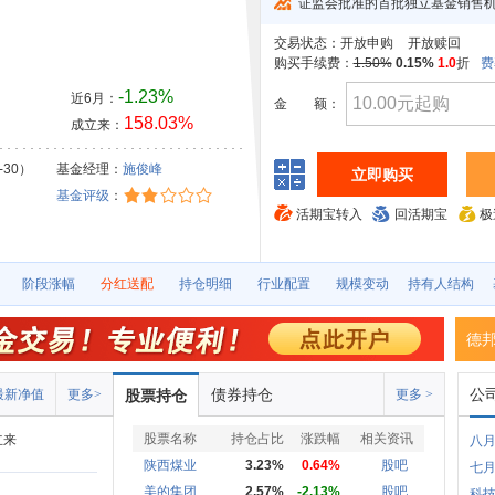
证监会批准的首批独立基金销售
交易状态：
开放申购
开放赎回
购买手续费：
1.50%
0.15%
1.0
折
费
-1.23%
近6月：
金
额：
158.03%
成立来：
-30）
基金经理：
施俊峰
立即购买
基金评级
：
活期宝转入
回活期宝
极
阶段涨幅
分红送配
持仓明细
行业配置
规模变动
持有人结构
德
债券持仓
公
最新净值
更多>
股票持仓
更多 >
股票名称
持仓占比
涨跌幅
相关资讯
立来
八
陕西煤业
3.23%
0.64%
股吧
七
美的集团
2.57%
-2.13%
股吧
科