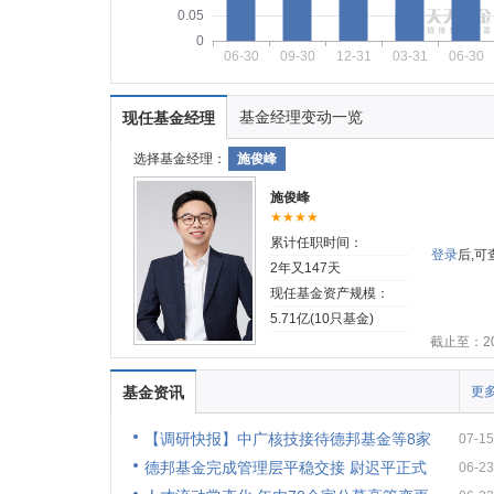
0.05
0
06-30
09-30
12-31
03-31
06-30
基金经理变动一览
现任基金经理
选择基金经理：
施俊峰
施俊峰
★★★★
累计任职时间：
登录
后,
2年又147天
现任基金资产规模：
5.71亿(10只基金)
截止至：202
基金资讯
更多
【调研快报】中广核技接待德邦基金等8家
07-15
德邦基金完成管理层平稳交接 尉迟平正式
06-23