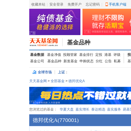
收藏本站
|
安全登录
|
免费开户
忘记密码
|
手机客户端
基金品种
基金数据
基金净值
投顾管家
基金排行
定投
港基
评级
投
基金公司
基金品种
新发基金
申购状态
分红
公告
私募
基
全球市场
上证
：
天天基金网
>
全部基金
>
德邦优化A
您浏览过的基金：
华夏大盘
嘉实增长
泰达精选
嘉实服务
易基
德邦优化A
(
770001
)