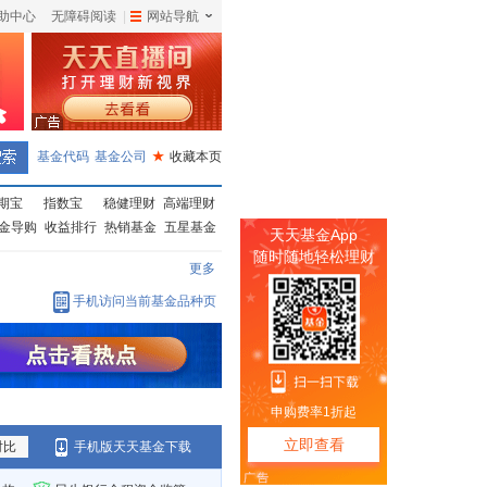
助中心
无障碍阅读
|
网站导航
|
基金代码
基金公司
★
收藏本页
期宝
指数宝
稳健理财
高端理财
金导购
收益排行
热销基金
五星基金
更多
手机访问当前基金品种页
对比
手机版天天基金下载