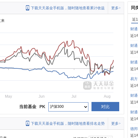
同
下载天天基金手机版，随时随地查看累计收益
更多>
近
立来
财通
近1
财通
近1
财通
近1
易方
近1
财通
May
Jun
Jul
Aug
近1
当前基金
PK
对比
财通
近1
下载天天基金手机版，随时随地查看排名走势
更多>
德邦
近1