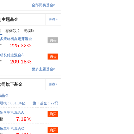
全部同类基金>
门主题基金
更多>
件
存储芯片
光模块
多策略福鑫定开混合
购买
225.32%
年
成长优选混合A
购买
209.18%
年
更多主题基金>
公司旗下基金
更多>
邦基金
规模：831.34亿
旗下基金：72只
乐享生活混合A
购买
7.19%
幅
乐享生活混合C
购买