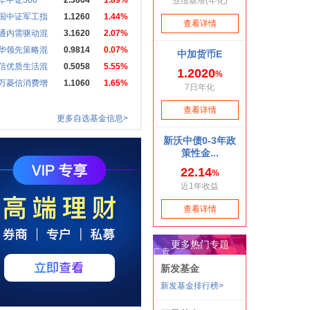
华中证500
2.3664
1.89%
国中证军工指
1.1260
1.44%
通内需驱动混
3.1620
2.07%
华领先策略混
0.9814
0.07%
信优质生活混
0.5058
5.55%
万菱信消费增
1.1060
1.65%
更多自选基金信息>