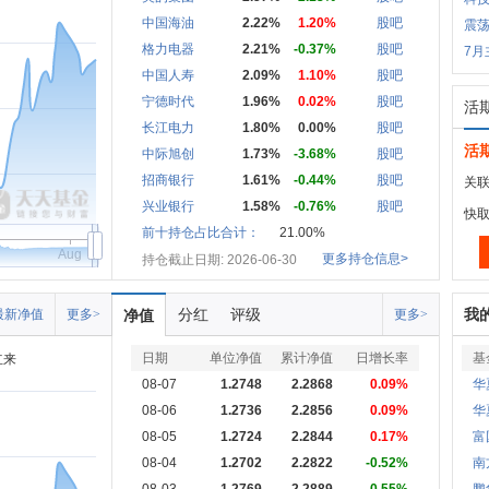
中国海油
2.22%
1.20%
股吧
震
格力电器
2.21%
-0.37%
股吧
7月
中国人寿
2.09%
1.10%
股吧
宁德时代
1.96%
0.02%
股吧
活
长江电力
1.80%
0.00%
股吧
活
中际旭创
1.73%
-3.68%
股吧
招商银行
1.61%
-0.44%
股吧
关联
兴业银行
1.58%
-0.76%
股吧
快
前十持仓占比合计：
21.00%
Aug
更多持仓信息>
持仓截止日期: 2026-06-30
分红
评级
我
最新净值
更多>
净值
更多>
日期
单位净值
累计净值
日增长率
基
立来
08-07
1.2748
2.2868
0.09%
华
08-06
1.2736
2.2856
0.09%
华
08-05
1.2724
2.2844
0.17%
富
08-04
1.2702
2.2822
-0.52%
南