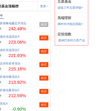
类基金涨幅榜
更多>
1年
多策略福鑫定开混合
购买
242.49%
年
成长优选混合A
购买
223.06%
年
成长优选混合C
购买
221.93%
年
达供给改革混合
购买
215.16%
年
价值动量混合A
购买
213.92%
年
价值动量混合C
购买
212.59%
年
优化A
购买
-0.90%
年