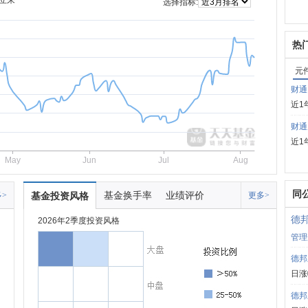
立来
选择指标:
热
元
财通
近1
财通
近1
May
Jun
Jul
Aug
同
基金换手率
业绩评价
>
基金投资风格
更多>
德
2026年2季度投资风格
管理
德邦
日涨
德邦