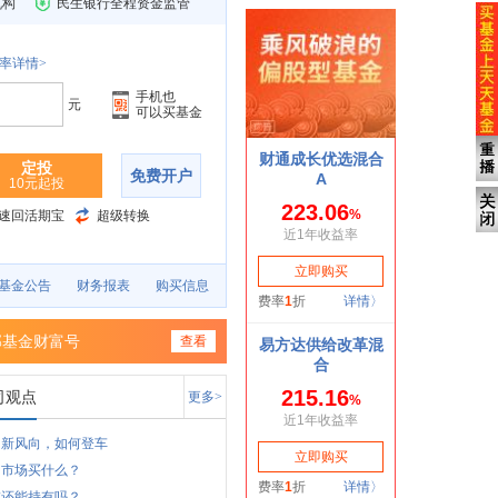
机构
民生银行全程资金监管
率详情>
手机也
元
可以买基金
定投
免费开户
10元起投
速回活期宝
超级转换
基金公告
财务报表
购买信息
邦基金财富号
查看
司观点
更多>
月新风向，如何登车
月市场买什么？
技还能持有吗？