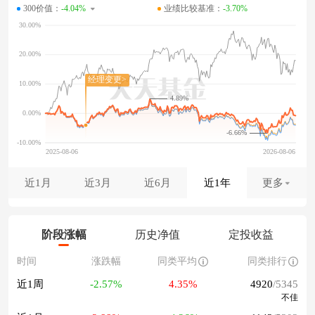
300价值：
-4.04%
业绩比较基准：
-3.70%
4.89%
-6.66%
近1月
近3月
近6月
近1年
更多
阶段涨幅
历史净值
定投收益
时间
涨跌幅
同类平均
同类排行
近1周
-2.57%
4.35%
4920
/5345
不佳