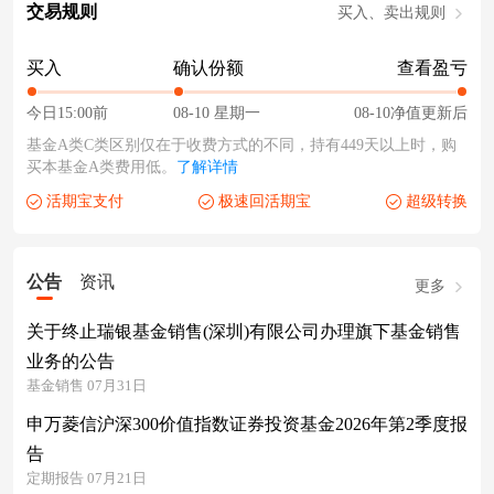
交易规则
买入、卖出规则
买入
确认份额
查看盈亏
今日15:00前
08-10 星期一
08-10净值更新后
基金A类C类区别仅在于收费方式的不同，持有449天以上时，购
买本基金A类费用低。
了解详情
活期宝支付
极速回活期宝
超级转换
公告
资讯
更多
关于终止瑞银基金销售(深圳)有限公司办理旗下基金销售
业务的公告
基金销售 07月31日
申万菱信沪深300价值指数证券投资基金2026年第2季度报
告
定期报告 07月21日