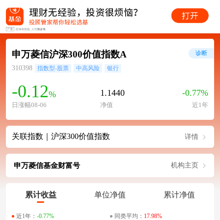
申万菱信沪深300价值指数A
诊断
310398
指数型-股票
中高风险
银行
-0.12
1.1440
-0.77%
%
日涨幅08-06
净值
近1年
关联指数｜沪深300价值指数
详情
申万菱信基金财富号
机构主页
累计收益
单位净值
累计净值
近1年：
-0.77%
同类平均：
17.98%