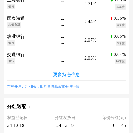
0.03%
工商银行
--
2.71%
--
银行
25季度
0.36%
国泰海通
--
2.44%
--
非银金融
6季度
0.06%
农业银行
--
2.07%
--
银行
9季度
0.04%
交通银行
--
2.03%
--
银行
16季度
更多持仓信息
在线开户万2.5佣金，即刻参与基金重仓股行情！
分红送配
权益登记日
分红发放日
每份分红(元)
24-12-18
24-12-19
0.1145