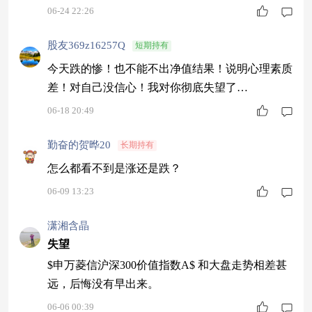
06-24 22:26
股友369z16257Q
短期持有
今天跌的惨！也不能不出净值结果！说明心理素质
差！对自己没信心！我对你彻底失望了…
06-18 20:49
勤奋的贺晔20
长期持有
怎么都看不到是涨还是跌？
06-09 13:23
潇湘含晶
失望
$申万菱信沪深300价值指数A$ 和大盘走势相差甚
远，后悔没有早出来。
06-06 00:39