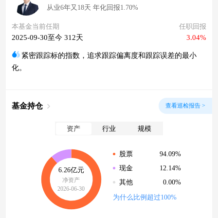
从业6年又18天 年化回报1.70%
本基金当前任期
任职回报
2025-09-30至今 312天
3.04%
紧密跟踪标的指数，追求跟踪偏离度和跟踪误差的最小
化。
基金持仓
查看巡检报告 >
资产
行业
规模
94.09%
股票
12.14%
现金
6.26亿元
净资产
0.00%
其他
2026-06-30
为什么比例超过100%