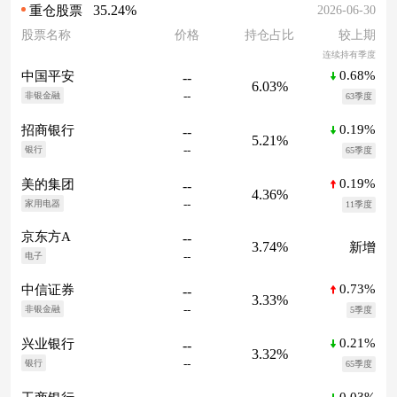
35.24%
2026-06-30
重仓股票
股票名称
价格
持仓占比
较上期
连续持有季度
0.68%
中国平安
--
6.03%
--
非银金融
63季度
0.19%
招商银行
--
5.21%
--
银行
65季度
0.19%
美的集团
--
4.36%
--
家用电器
11季度
京东方A
--
3.74%
新增
--
电子
0.73%
中信证券
--
3.33%
--
非银金融
5季度
0.21%
兴业银行
--
3.32%
--
银行
65季度