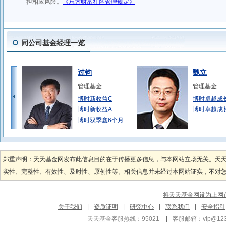
同公司基金经理一览
过钧
魏立
管理基金
管理基金
博时新收益C
博时卓越成
博时新收益A
博时卓越成
博时双季鑫6个月
曾鹏
史霄鸣
管理基金
管理基金
郑重声明：天天基金网发布此信息目的在于传播更多信息，与本网站立场无关。天
博时沪港深优质企
博时恒进持
实性、完整性、有效性、及时性、原创性等。相关信息并未经过本网站证实，不对您构
博时沪港深优质企
博时恒进持
博时军工主题股票
博时宏观回
将天天基金网设为上网
蔡滨
赵云阳
关于我们
|
资质证明
|
研究中心
|
联系我们
|
安全指引
管理基金
管理基金
天天基金客服热线：95021
|
客服邮箱：
vip@12