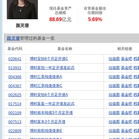
现任基金资产
在管基金最佳
总规模
任期回报
88.69
亿元
5.69%
颜灵珊
颜灵珊
管理过的基金一览
基金代码
基金名称
相关链接
博时安怡6个月定开债C
估值图
基金吧
档
020641
博时富恒一年定开债发起式
估值图
基金吧
档
013931
博时汇享纯债债券A
估值图
基金吧
档
004366
博时汇享纯债债券C
估值图
基金吧
档
004367
博时安怡6个月定开债A
估值图
基金吧
档
002625
博时富盈一年定开债发起式
估值图
基金吧
档
017514
博时裕丰纯债3个月定开债
估值图
基金吧
档
002109
博时富丰3个月定开债
估值图
基金吧
档
007513
博时裕乾纯债债券E
估值图
基金吧
档
022809