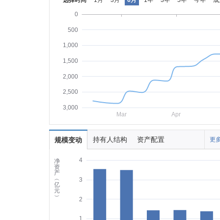
选择时间
1月
3月
6月
1年
3年
5年
今年
成
0
500
1,000
1,500
2,000
2,500
3,000
Mar
Apr
持有人结构
资产配置
规模变动
更多
4
净
资
产
︵
3
亿
元
︶
2
1