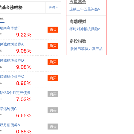
类基金涨幅榜
更多>
1年
瑞尚利率债C
购买
9.22%
年
保诚稳悦债券A
购买
9.08%
年
保诚稳悦债券D
购买
9.08%
年
保诚稳悦债券C
购买
8.98%
年
铭忆3个月定开债券
购买
7.03%
年
泓远纯债C
购买
6.65%
年
双月薪债券A
购买
0.85%
年