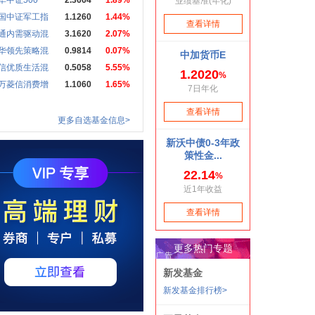
华中证500
2.3664
1.89%
国中证军工指
1.1260
1.44%
通内需驱动混
3.1620
2.07%
华领先策略混
0.9814
0.07%
信优质生活混
0.5058
5.55%
万菱信消费增
1.1060
1.65%
更多自选基金信息>