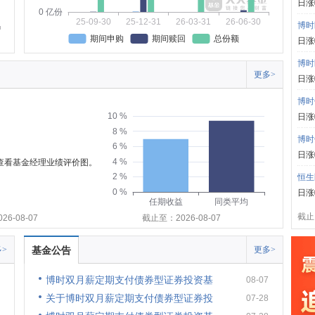
日涨
0 亿份
25-09-30
25-12-31
26-03-31
26-06-30
博时
期间申购
期间赎回
总份额
日涨
博时
更多>
日涨
博时
10 %
日涨
8 %
博时
6 %
日涨
4 %
可查看基金经理业绩评价图。
2 %
恒生
0 %
日涨
任期收益
同类平均
截止:
6-08-07
截止至：2026-08-07
>
基金公告
更多>
博时双月薪定期支付债券型证券投资基
08-07
关于博时双月薪定期支付债券型证券投
07-28