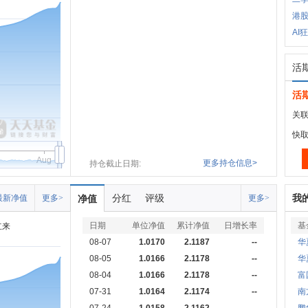
港
AI
活
活
关联
快
Aug
更多持仓信息>
持仓截止日期:
分红
评级
我
最新净值
更多>
净值
更多>
日期
单位净值
累计净值
日增长率
基
立来
08-07
1.0170
2.1187
--
华
08-05
1.0166
2.1178
--
华
08-04
1.0166
2.1178
--
富
07-31
1.0164
2.1174
--
南