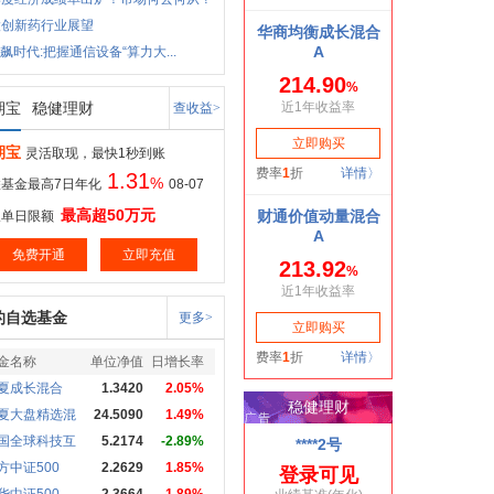
股创新药行业展望
狂飙时代:把握通信设备“算力大...
期宝
稳健理财
查收益>
期宝
灵活取现，最快1秒到账
1.31
%
基金最高7日年化
08-07
最高超50万元
取单日限额
免费开通
立即充值
的自选基金
更多>
金名称
单位净值
日增长率
夏成长混合
1.3420
2.05%
夏大盘精选混
24.5090
1.49%
国全球科技互
5.2174
-2.89%
方中证500
2.2629
1.85%