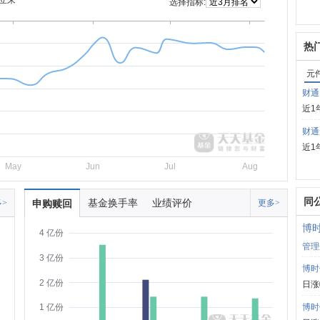
立来
选择指标:
热
元
财通
近1
财通
近1
May
Jun
Jul
Aug
同
基金换手率
业绩评价
>
申购赎回
更多>
博
4 亿份
管理
3 亿份
博时
2 亿份
日涨
博时
1 亿份