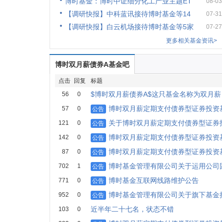
博时基金：博时中证细分化工产业主题ET
08-03
【调研快报】中科蓝讯接待博时基金等14
07-31
【调研快报】白云机场接待博时基金等5家
07-27
更多相关基金资讯>
博时双月薪债券A基金吧
点击
回复
标题
$博时双月薪债券A$这只基金名称为双月
56
0
博时双月薪定期支付债券型证券投资
57
0
公告
关于博时双月薪定期支付债券型证券
121
0
公告
博时双月薪定期支付债券型证券投资
142
0
公告
博时双月薪定期支付债券型证券投资基
87
0
公告
博时基金管理有限公司关于运用公司
702
1
公告
博时基金互联网线路维护公告
771
0
公告
博时基金管理有限公司关于旗下基金
952
0
公告
近半年二十七名，状态不错
103
0