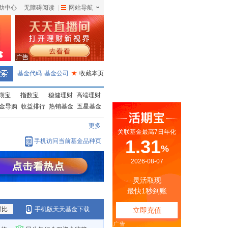
助中心
无障碍阅读
|
网站导航
|
基金代码
基金公司
★
收藏本页
期宝
指数宝
稳健理财
高端理财
金导购
收益排行
热销基金
五星基金
更多
手机访问当前基金品种页
对比
手机版天天基金下载