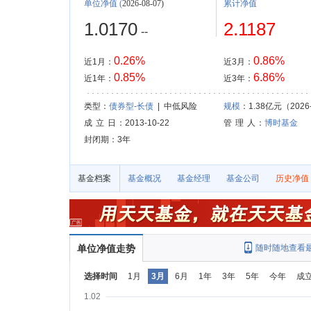
单位净值
(
2026-08-07)
累计净值
1.0170
2.1187
--
0.26%
0.86%
近1月：
近3月：
0.85%
6.86%
近1年：
近3年：
类型：
债券型-长债
| 中低风险
规模
：1.38亿元（2026-
成 立 日
：2013-10-22
管 理 人
：
博时基金
封闭期：3年
基金档案
基金概况
基金经理
基金公司
历史净值
单位净值走势
随时随地查看
选择时间
1月
3月
6月
1年
3年
5年
今年
成
1.02