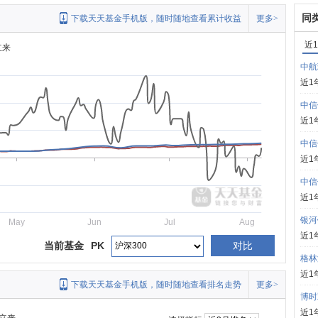
同
下载天天基金手机版，随时随地查看累计收益
更多>
近
立来
中航
近1
中信
近1
中信
近1
中信
近1
银河
May
Jun
Jul
Aug
近1
当前基金
PK
对比
格林
近1
下载天天基金手机版，随时随地查看排名走势
更多>
博时
近1