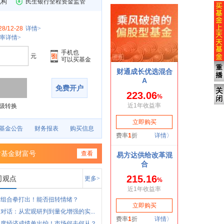
机构
民生银行全程资金监管
28/12-28
详情>
率详情>
手机也
元
可以买基金
免费开户
级转换
基金公告
财务报表
购买信息
时基金财富号
查看
司观点
更多>
市组合拳打出！能否扭转情绪？
对话：从宏观研判到量化增强的实...
季度经济成绩单出炉！市场何去何从？