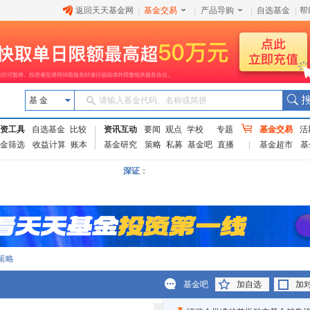
返回天天基金网
|
基金交易
|
产品导购
|
自选基金
|
帮
基 金
请输入基金代码、名称或简拼
资工具
自选基金
比较
资讯互动
要闻
观点
学校
专题
基金交易
活
金筛选
收益计算
账本
基金研究
策略
私募
基金吧
直播
基金超市
基
深证
：
策略
基金吧
加自选
加