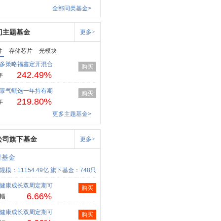
全部同类基金>
门主题基金
更多>
件
存储芯片
光模块
多策略福鑫定开混合
购买
242.49%
年
景气甄选一年持有期
购买
219.80%
年
更多主题基金>
公司旗下基金
更多>
时基金
规模：11154.49亿
旗下基金：748只
健康成长双周定期可
购买
6.66%
幅
健康成长双周定期可
购买