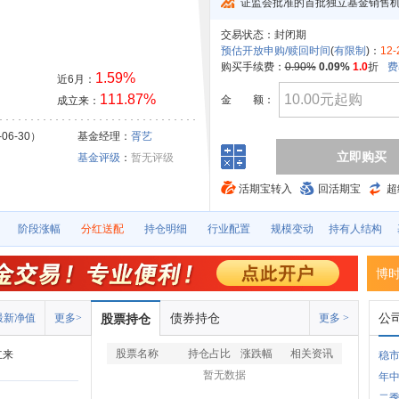
证监会批准的首批独立基金销售
交易状态：
封闭期
预估开放申购/赎回时间
(
有限制
)：
12-
购买手续费：
0.90%
0.09%
1.0
折
费
1.59%
近6月：
111.87%
金
额：
成立来：
06-30）
基金经理：
胥艺
立即购买
基金评级
：
暂无评级
活期宝转入
回活期宝
超
阶段涨幅
分红送配
持仓明细
行业配置
规模变动
持有人结构
博
债券持仓
公
最新净值
更多>
股票持仓
更多 >
股票名称
持仓占比
涨跌幅
相关资讯
立来
稳
暂无数据
年中
二