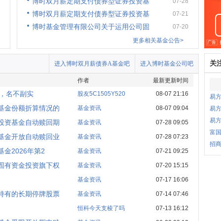
博时双月薪定期支付债券型证券投资基
07-28
博时双月薪定期支付债券型证券投资基
07-21
博时基金管理有限公司关于运用公司固
07-20
更多相关基金公告>
关
进入博时双月薪债券A基金吧
进入博时基金公司吧
作者
最新更新时间
薪，名不副实
股友5C1505Y520
08-07 21:16
易
基金份额折算情况的
基金资讯
08-07 09:04
易方
易
投资基金自动赎回期
基金资讯
07-28 09:05
富国
基金开放自动赎回业
基金资讯
07-28 07:23
招商
金2026年第2
基金资讯
07-21 09:25
固有资金投资旗下权
基金资讯
07-20 15:15
基金资讯
07-17 16:06
持有的长期停牌股票
基金资讯
07-14 07:46
恒科今天支棱了吗
07-13 16:12