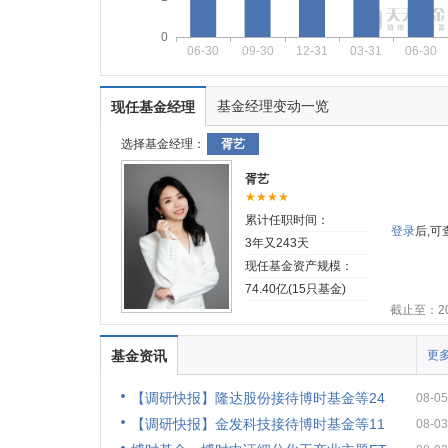
0
06-30
09-30
12-31
03-31
06-30
基金经理变动一览
现任基金经理
选择基金经理：
胥艺
胥艺
★★★★
累计任职时间：
登录
后,
3年又243天
现任基金资产规模：
74.40亿(15只基金)
截止至：202
基金资讯
更多
【调研快报】隆达股份接待博时基金等24
08-05
【调研快报】金发科技接待博时基金等11
08-03