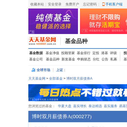
收藏本站
|
安全登录
|
免费开户
忘记密码
|
手机客户端
基金品种
基金数据
基金净值
投顾管家
基金排行
定投
港基
评级
投
基金公司
基金品种
新发基金
申购状态
分红
公告
私募
基
全球市场
上证
：
天天基金网
>
全部基金
>
博时双月薪债券A
您浏览过的基金：
华夏大盘
嘉实增长
泰达精选
嘉实服务
易基
博时双月薪债券A
(
000277
)