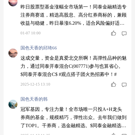
昨日股票型基金涨幅全市场第一！同泰金融精选专
注券商赛道，精选高股息、高分红券商标的，兼顾
收益与稳健，昨日暴涨6.20%，适合风险偏好适中
的投资者～$同泰金融精选股票C$ #晒晒我的2025
01-07 10:00
投资战绩！#
国色天香的邱琦66
这成交量，资金是真爱北交所啊！高弹性品种的魅
力，通过同泰开泰混合C(007771)参与也算省心。
$同泰开泰混合C$ #观点搭子团火热招募中！#
2025-12-15 13:10
国色天香的韩
冠军基因，专注力量！全市场唯一只投A+H龙头
券商的基金，规模精巧，弹性出众。去年我们做到
了TOP1。干券商，选金融精选。$同泰金融精选股
票C$ #11月基金投资策略#