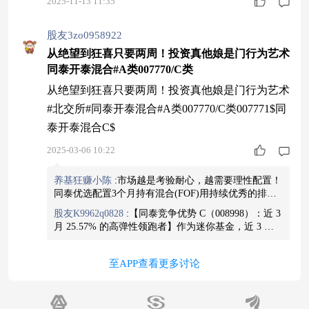
2025-11-13 11:35
股友3zo0958922
从绝望到狂喜只要两周！投资真他娘是门行为艺术
同泰开泰混合#A类007770/C类
从绝望到狂喜只要两周！投资真他娘是门行为艺术
#北交所#同泰开泰混合#A类007770/C类007771$同
泰开泰混合C$
2025-03-06 10:22
养基狂赚小陈
:
市场越是考验耐心，越需要理性配置！
同泰优选配置3个月持有混合(FOF)用持续优秀的排名
和净值曲线，证明了“冷静投资”的终极价值！#进可
股友K9962q0828
:
【同泰竞争优势 C（008998）：近 3
攻，退可守#近一年排名1/58#稳稳地幸福
$同泰优选配
月 25.57% 的高弹性领跑者】作为迷你基金，近 3 月 /
置3个月持有混合(FOF)A$
6 月 / 1 年收益分别为 25.57%、38.92%、46.69%。C
类份额 7 天免赎回费，可有效把握市场轮动机会
$同泰
至APP查看更多讨论
竞争优势混合C$
查看图片