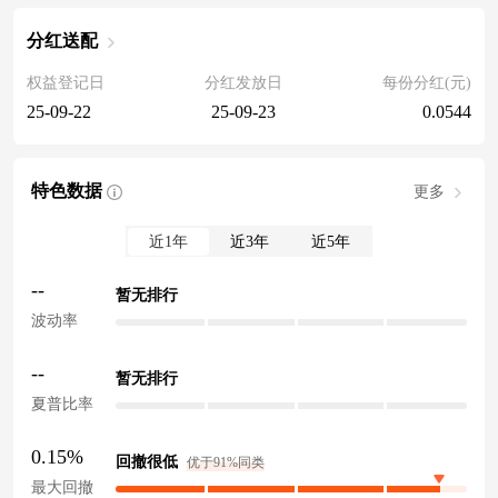
分红送配
权益登记日
分红发放日
每份分红(元)
25-09-22
25-09-23
0.0544
特色数据
更多
近1年
近3年
近5年
--
暂无排行
波动率
--
暂无排行
夏普比率
0.15%
回撤很低
优于91%同类
最大回撤