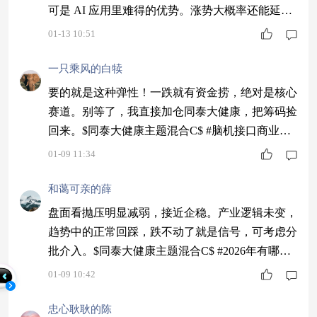
可是 AI 应用里难得的优势。涨势大概率还能延
续，现在仍是布局好时机。同泰慧利 008181 专门
01-13 10:51
投游戏，规模刚好，过往表现亮眼，值得关注。 #
英伟达礼来联手攻AI制药！概念股大涨#
一只乘风的白犊
要的就是这种弹性！一跌就有资金捞，绝对是核心
赛道。别等了，我直接加仓同泰大健康，把筹码捡
回来。$同泰大健康主题混合C$ #脑机接口商业化
提速！神经连接设备大爆发#
01-09 11:34
和蔼可亲的薛
盘面看抛压明显减弱，接近企稳。产业逻辑未变，
趋势中的正常回踩，跌不动了就是信号，可考虑分
批介入。$同泰大健康主题混合C$ #2026年有哪些
投资机会？#
01-09 10:42
忠心耿耿的陈