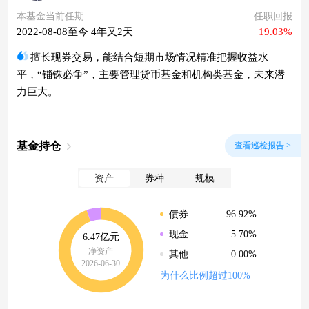
本基金当前任期
任职回报
2022-08-08至今 4年又2天
19.03%
擅长现券交易，能结合短期市场情况精准把握收益水
平，“锱铢必争”，主要管理货币基金和机构类基金，未来潜
力巨大。
基金持仓
查看巡检报告 >
资产
券种
规模
96.92%
债券
5.70%
现金
6.47亿元
净资产
0.00%
其他
2026-06-30
为什么比例超过100%