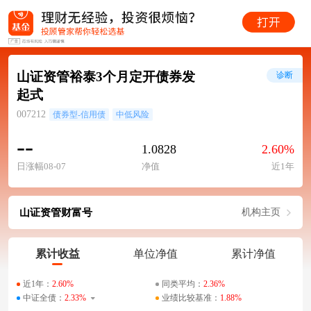
山证资管裕泰3个月定开债券发
诊断
起式
007212
债券型-信用债
中低风险
--
1.0828
2.60%
日涨幅08-07
净值
近1年
山证资管财富号
机构主页
累计收益
单位净值
累计净值
近1年：
2.60%
同类平均：
2.36%
中证全债：
2.33%
业绩比较基准：
1.88%