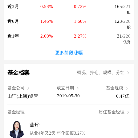
近3月
0.58%
0.72%
165
/221
一般
近6月
1.46%
1.60%
123
/220
一般
近1年
2.60%
2.27%
31
/220
优秀
更多阶段涨幅
基金档案
概况、持仓、规模、分红
基金公司
成立日期
基金规模
2019-05-30
山证(上海)资管
6.47亿
基金经理
历任基金经理
蓝烨
从业4年又2天 年化回报3.27%