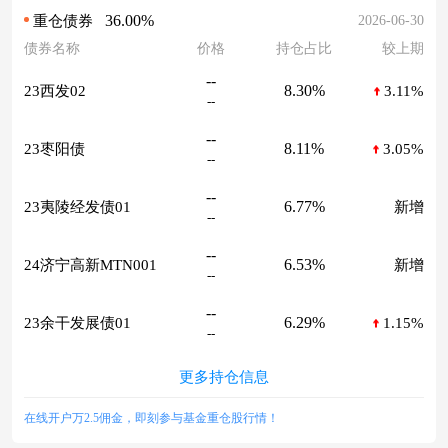
36.00%
2026-06-30
重仓债券
债券名称
价格
持仓占比
较上期
--
8.30%
23西发02
3.11%
--
--
8.11%
23枣阳债
3.05%
--
--
6.77%
23夷陵经发债01
新增
--
--
6.53%
24济宁高新MTN001
新增
--
--
6.29%
23余干发展债01
1.15%
--
更多持仓信息
在线开户万2.5佣金，即刻参与基金重仓股行情！