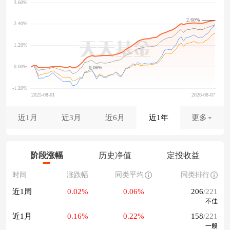
2.60%
-0.06%
近1月
近3月
近6月
近1年
更多
阶段涨幅
历史净值
定投收益
时间
涨跌幅
同类平均
同类排行
近1周
0.02%
0.06%
206
/221
不佳
近1月
0.16%
0.22%
158
/221
一般