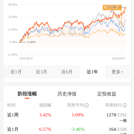
33.59%
0.00%
近1月
近3月
近6月
近1年
更多
阶段涨幅
历史净值
定投收益
时间
涨跌幅
同类平均
同类排行
近1周
3.42%
5.09%
1278
/2332
一般
近1月
6.57%
-3.46%
164
/2326