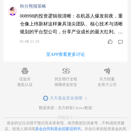
秋分熊猫策略
008998的投资逻辑很清晰：在机器人爆发前夜，重
仓像上纬新材这样兼具顶尖团队、核心技术与清晰
规划的平台型公司，分享产业成长的最大红利。
$同泰竞争优势混合C$ #13连阳！沪指再刷十年新
01-08 11:35
高#
至APP查看更多讨论
天天基金安全保障
数据来源：东方财富Choice数据
风险提示
基金的过往业绩不预示其未来表现，相关数据仅供参考，不构成投资建
议。投资人请详阅
基金合同和基金招募说明书
。并自行承担投资基金的风