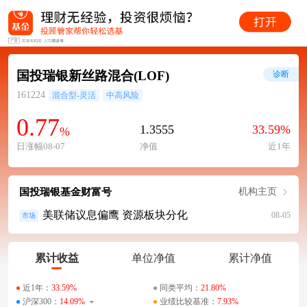
国投瑞银新丝路混合(LOF)
诊断
161224
混合型-灵活
中高风险
0.77
1.3555
33.59%
%
日涨幅08-07
净值
近1年
国投瑞银基金财富号
机构主页
美联储议息偏鹰 资源板块分化
08-05
市场
累计收益
单位净值
累计净值
近1年：
33.59%
同类平均：
21.80%
沪深300：
14.09%
业绩比较基准：
7.93%