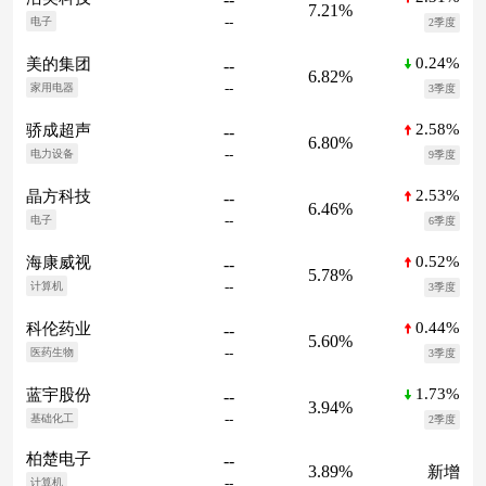
7.21%
--
电子
2季度
0.24%
美的集团
--
6.82%
--
家用电器
3季度
2.58%
骄成超声
--
6.80%
--
电力设备
9季度
2.53%
晶方科技
--
6.46%
--
电子
6季度
0.52%
海康威视
--
5.78%
--
计算机
3季度
0.44%
科伦药业
--
5.60%
--
医药生物
3季度
1.73%
蓝宇股份
--
3.94%
--
基础化工
2季度
柏楚电子
--
3.89%
新增
--
计算机