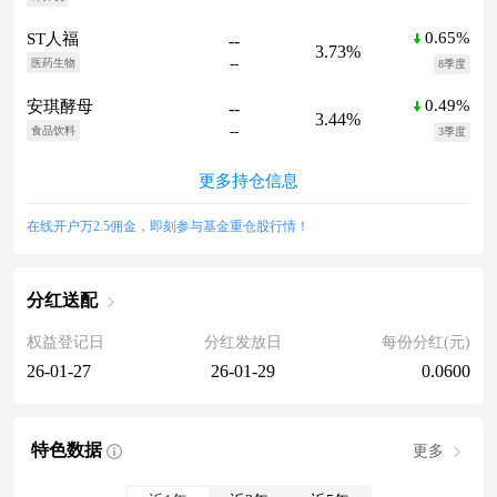
0.65%
ST人福
--
3.73%
--
医药生物
8季度
0.49%
安琪酵母
--
3.44%
--
食品饮料
3季度
更多持仓信息
在线开户万2.5佣金，即刻参与基金重仓股行情！
分红送配
权益登记日
分红发放日
每份分红(元)
26-01-27
26-01-29
0.0600
特色数据
更多