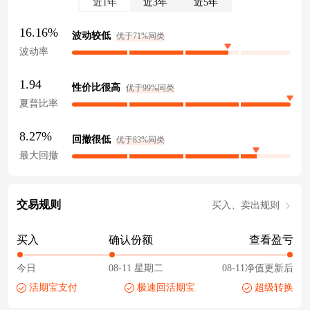
近1年
近3年
近5年
16.16%
波动较低
优于71%同类
波动率
1.94
性价比很高
优于99%同类
夏普比率
8.27%
回撤很低
优于83%同类
最大回撤
交易规则
买入、卖出规则
买入
确认份额
查看盈亏
今日
08-11 星期二
08-11净值更新后
活期宝支付
极速回活期宝
超级转换