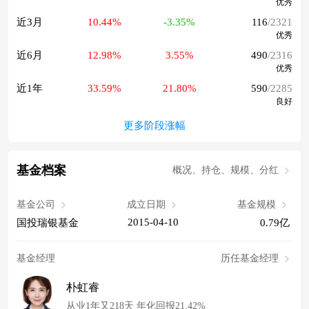
优秀
近3月
10.44%
-3.35%
116
/2321
优秀
近6月
12.98%
3.55%
490
/2316
优秀
近1年
33.59%
21.80%
590
/2285
良好
更多阶段涨幅
基金档案
概况、持仓、规模、分红
基金公司
成立日期
基金规模
2015-04-10
国投瑞银基金
0.79亿
基金经理
历任基金经理
朴虹睿
从业1年又218天 年化回报21.42%