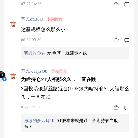
07-27 14:36
基民cti38O
长期持有
这基规模怎么那么小
06-26 05:30
我思故你在
:
钓鱼基，就赚你的钱
基民wHyzO8
长期持有
为啥持仓ST人福那么久，一直在跌
$国投瑞银新丝路混合(LOF)$ 为啥持仓ST人福那么
久，一直在跌
01-26 21:36
勇敢的多云玲18
:
ST股本来就是赌，长期持有当股
东？