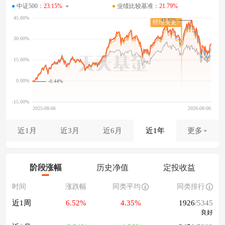
中证500：
23.15%
业绩比较基准：
21.79%
43.45%
-0.44%
近1月
近3月
近6月
近1年
更多
阶段涨幅
历史净值
定投收益
时间
涨跌幅
同类平均
同类排行
近1周
6.52%
4.35%
1926
/5345
良好