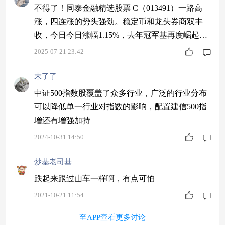
不得了！同泰金融精选股票 C（013491）一路高
涨，四连涨的势头强劲。稳定币和龙头券商双丰
收，今日今日涨幅1.15%，去年冠军基再度崛起，
调仓灵活，现在上车正当时，别错过这波财富机
2025-07-21 23:42
会！$同泰金融精选股票C$
末了了
中证500指数股覆盖了众多行业，广泛的行业分布
可以降低单一行业对指数的影响，配置建信500指
增还有增强加持
2024-10-31 14:50
炒基老司基
跌起来跟过山车一样啊，有点可怕
2021-10-21 11:54
至APP查看更多讨论