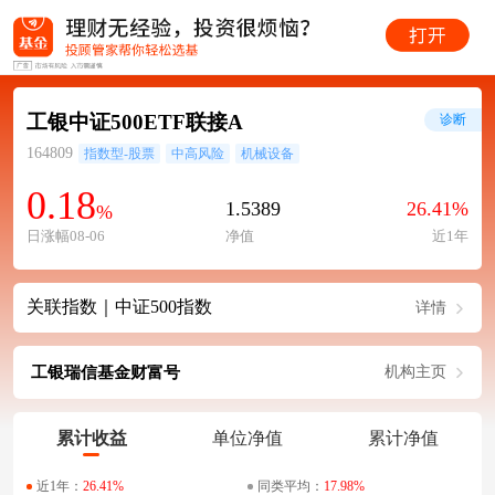
工银中证500ETF联接A
诊断
164809
指数型-股票
中高风险
机械设备
0.18
1.5389
26.41%
%
日涨幅08-06
净值
近1年
关联指数｜中证500指数
详情
工银瑞信基金财富号
机构主页
累计收益
单位净值
累计净值
近1年：
26.41%
同类平均：
17.98%