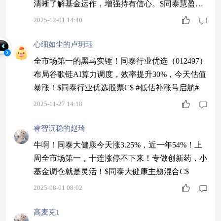
清晰了解基金运作，增强持有信心。$同泰慧盈混
合C$ #11月我的投资总结！#
2025-12-01 14:40
心细如尘的卢玥珏
全市场第一的黑马实锤！同泰行业优选（012497）
布局谷歌链AI算力调度，效率提升30%，今天估值
暴涨！$同泰行业优选股票C$ #低估补涨号启航#
2025-11-27 14:18
睿智沉稳的赵琦
牛啊！同泰大健康今天涨3.25%，近一年54%！上
周全市场第一，十连涨停不下来！专做创新药，小
基金调仓就是灵活！$同泰大健康主题混合C$
2025-08-01 08:02
高麦克1