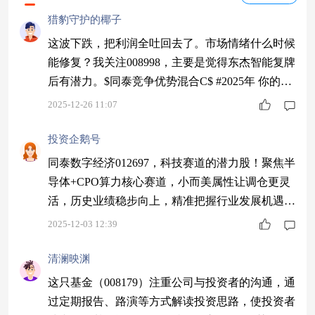
猎豹守护的椰子
这波下跌，把利润全吐回去了。市场情绪什么时候
能修复？我关注008998，主要是觉得东杰智能复牌
后有潜力。$同泰竞争优势混合C$ #2025年 你的投
资战绩如何？#
2025-12-26 11:07
投资企鹅号
同泰数字经济012697，科技赛道的潜力股！聚焦半
导体+CPO算力核心赛道，小而美属性让调仓更灵
活，历史业绩稳步向上，精准把握行业发展机遇，
想要布局科技的朋友抓紧～$同泰数字经济股票C$
2025-12-03 12:39
#观点搭子团火热招募中！#
清澜映渊
这只基金（008179）注重公司与投资者的沟通，通
过定期报告、路演等方式解读投资思路，使投资者