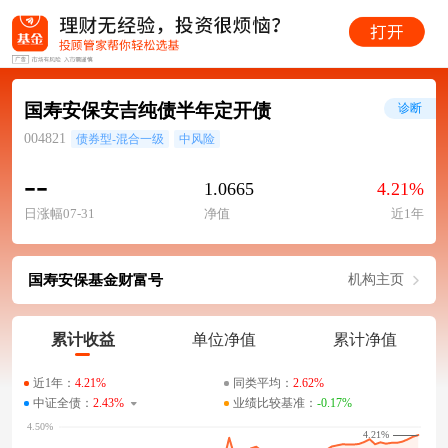
国寿安保安吉纯债半年定开债
诊断
004821
债券型-混合一级
中风险
--
1.0665
4.21%
日涨幅07-31
净值
近1年
国寿安保基金财富号
机构主页
累计收益
单位净值
累计净值
近1年：
4.21%
同类平均：
2.62%
中证全债：
2.43%
业绩比较基准：
-0.17%
4.21%