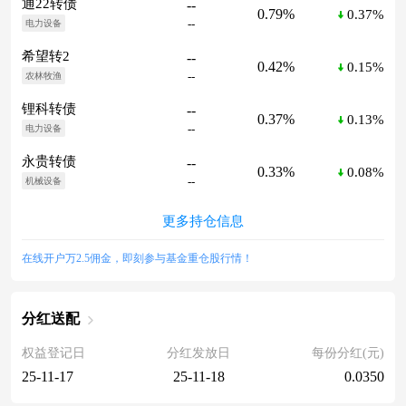
通22转债
--
0.79%
0.37%
--
电力设备
希望转2
--
0.42%
0.15%
--
农林牧渔
锂科转债
--
0.37%
0.13%
--
电力设备
永贵转债
--
0.33%
0.08%
--
机械设备
更多持仓信息
在线开户万2.5佣金，即刻参与基金重仓股行情！
分红送配
权益登记日
分红发放日
每份分红(元)
25-11-17
25-11-18
0.0350