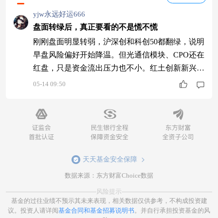
yjw永远好运666
盘面转绿后，真正要看的不是慌不慌
刚刚盘面明显转弱，沪深创和科创50都翻绿，说明
早盘风险偏好开始降温。但光通信模块、CPO还在
红盘，只是资金流出压力也不小。红土创新新兴产
业混合A(001753)贴着光模块和算力主线，这种时
05-14 09:50
候不适合喊热，只适合看核心赛道能不能稳住承
接。
天天基金安全保障
数据来源：东方财富Choice数据
风险提示
基金的过往业绩不预示其未来表现，相关数据仅供参考，不构成投资建
议。投资人请详阅
基金合同和基金招募说明书
。并自行承担投资基金的风