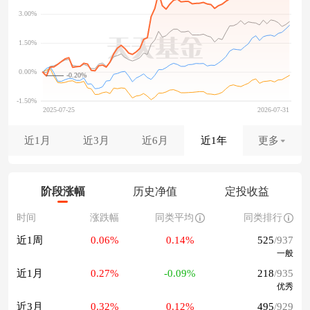
-0.20%
近1月
近3月
近6月
近1年
更多
阶段涨幅
历史净值
定投收益
时间
涨跌幅
同类平均
同类排行
近1周
0.06%
0.14%
525
/937
一般
近1月
0.27%
-0.09%
218
/935
优秀
近3月
0.32%
0.12%
495
/929