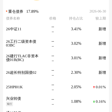
17.89%
2026-06-30
重仓债券
债券名称
价格
持仓占比
较上期
--
3.41%
26中证11
新增
--
--
26工行二级资本债
3.02%
新增
03BC
--
--
26建行TLAC非资本
3.01%
新增
债01B(BC)
--
--
2.30%
26超长特别国债02
新增
--
--
2.05%
25HPI01K
0.01%
--
兴业转债
--
1.08%
0.16%
--
银行