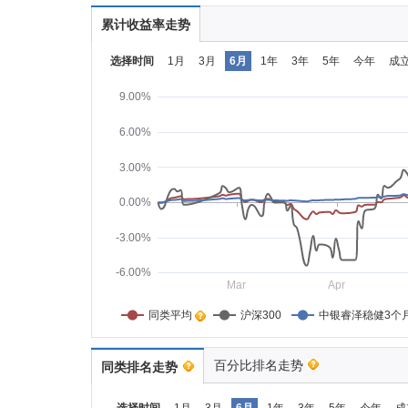
累计收益率走势
选择时间
1月
3月
6月
1年
3年
5年
今年
成
9.00%
6.00%
3.00%
0.00%
-3.00%
-6.00%
Mar
Apr
同类平均    
沪深300
中银睿泽稳健3个
百分比排名走势
同类排名走势