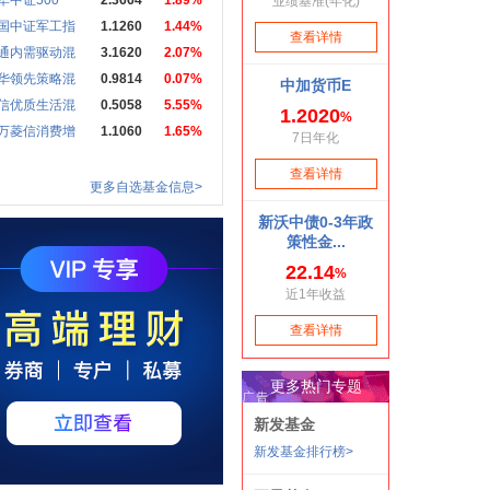
华中证500
2.3664
1.89%
国中证军工指
1.1260
1.44%
通内需驱动混
3.1620
2.07%
华领先策略混
0.9814
0.07%
信优质生活混
0.5058
5.55%
万菱信消费增
1.1060
1.65%
更多自选基金信息>