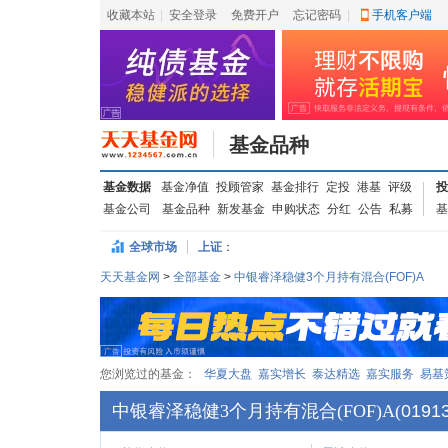
收藏本站
|
安全登录
|
免费开户
忘记密码
|
手机客户端
基金品种
基金数据
基金净值
投顾管家
基金排行
定投
港基
评级
投
基金公司
基金品种
新发基金
申购状态
分红
公告
私募
基
全球市场
上证
：
天天基金网
>
全部基金
>
中银睿泽稳健3个月持有混合(FOF)A
您浏览过的基金：
华夏大盘
嘉实增长
泰达精选
嘉实服务
易基
中银睿泽稳健3个月持有混合(FOF)A
(
0191