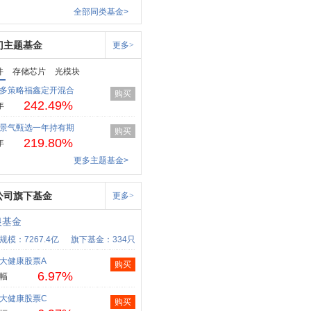
全部同类基金>
门主题基金
更多>
件
存储芯片
光模块
多策略福鑫定开混合
购买
242.49%
年
景气甄选一年持有期
购买
219.80%
年
更多主题基金>
公司旗下基金
更多>
银基金
规模：7267.4亿
旗下基金：334只
大健康股票A
购买
6.97%
幅
大健康股票C
购买