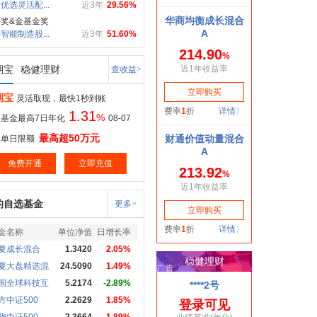
优选灵活配...
近3年
29.56%
奖&金基金奖
智能制造股...
近3年
51.60%
期宝
稳健理财
查收益>
期宝
灵活取现，最快1秒到账
1.31
%
基金最高7日年化
08-07
最高超50万元
取单日限额
免费开通
立即充值
的自选基金
更多>
金名称
单位净值
日增长率
夏成长混合
1.3420
2.05%
夏大盘精选混
24.5090
1.49%
国全球科技互
5.2174
-2.89%
方中证500
2.2629
1.85%