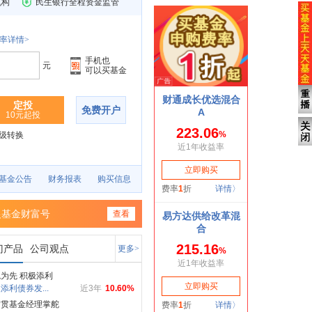
机构
民生银行全程资金监管
率详情>
手机也
元
可以买基金
定投
免费开户
10元起投
级转换
基金公告
财务报表
购买信息
银基金财富号
查看
门产品
公司观点
更多>
为先 积极添利
添利债券发...
近3年
10.60%
满贯基金经理掌舵