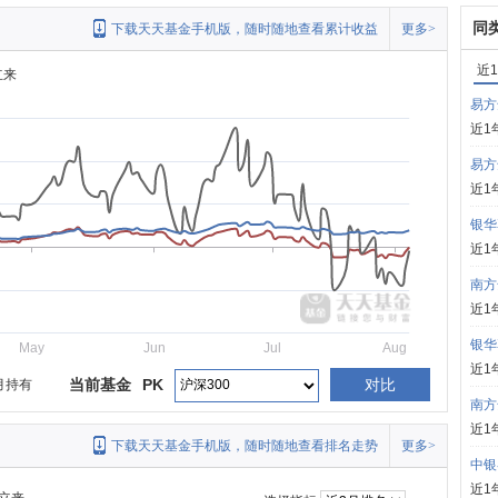
同
下载天天基金手机版，随时随地查看累计收益
更多>
近
立来
易方
近1
易方
近1
银华
近1
南方
近1
银华
May
Jun
Jul
Aug
近1
当前基金
PK
对比
月持有
南方
近1
下载天天基金手机版，随时随地查看排名走势
更多>
中银
近1