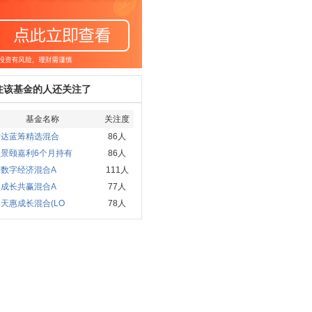
注该基金的人还关注了
基金名称
关注度
方达蓝筹精选混合
86人
顺景颐嘉利6个月持有
86人
摩数字经济混合A
111人
实成长共赢混合A
77人
天惠成长混合(LO
78人