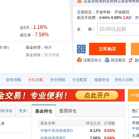
证监会批准的首批独立基金销售
交易状态：
开放申购
开放赎回
购买手续费：
0.80%
0.08%
1.0
折
费
1.16%
近6月：
金
额：
7.59%
成立来：
6-30）
基金经理：
柳洋
立即购买
基金评级
：
暂无评级
活期宝转入
回活期宝
超
阶段涨幅
分红送配
持仓明细
行业配置
规模变动
持有人结构
中
股票持仓
热
最新净值
更多>
基金持仓
求稳
基金名称
持仓占比
日涨幅
立来
中银
中银中高等级债券D
8.12%
0.03%
大
中银纯债债券D
7.06%
0.04%