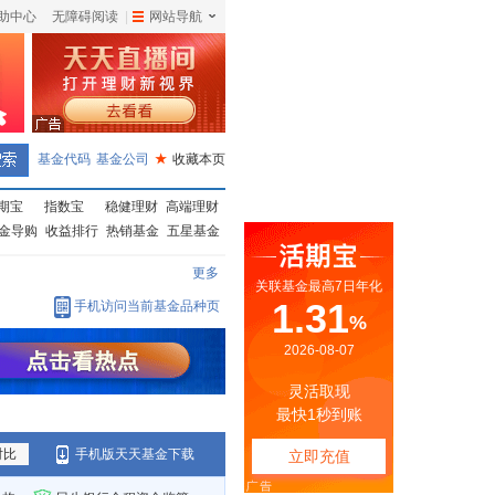
助中心
无障碍阅读
|
网站导航
|
基金代码
基金公司
★
收藏本页
期宝
指数宝
稳健理财
高端理财
金导购
收益排行
热销基金
五星基金
更多
手机访问当前基金品种页
对比
手机版天天基金下载