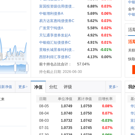
中银
富国投资级信用债债...
6.88%
0.03%
金牛
中银增利债券A
5.69%
0.06%
中银
易方达富惠纯债债券C
5.62%
0.03%
广发景宁纯债A
5.58%
0.02%
活
天弘通享债券发起A
4.92%
0.01%
活
中银稳汇短债债券C
4.91%
0.01%
景顺长城景泰纯利债...
4.13%
-0.01%
关联
西部利得汇享债券C
4.13%
0.00%
快
前十持仓占比合计：
57.04%
Aug
持仓截止日期: 2026-06-30
分红
评级
我
最新净值
更多>
净值
更多>
日期
单位净值
累计净值
日增长率
基
立来
08-05
1.0749
1.0759
0.08%
华
08-04
1.0740
1.0750
0.07%
华
08-03
1.0732
1.0742
-0.03%
富
07-31
1.0735
1.0745
0.07%
南