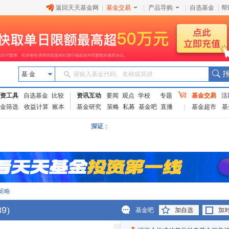
返回天天基金网
|
基金交易
|
产品导购
|
自选基金
|
帮
基 金
请输入基金代码、名称或简拼
资工具
自选基金
比较
资讯互动
要闻
观点
学校
专题
基金交易
活
金筛选
收益计算
账本
基金研究
策略
私募
基金吧
直播
基金超市
基
深证
：
策略
39
)
基金吧
加自选
加