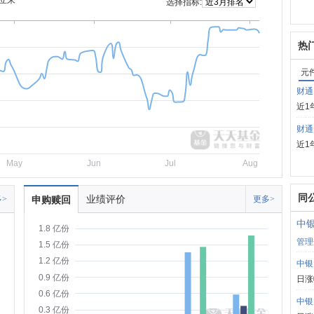
立来
选择指标:
热
元
财通
近1
财通
近1
May
Jun
Jul
Aug
同
业绩评价
>
申购赎回
更多>
中
1.8 亿份
管理
1.5 亿份
1.2 亿份
中银
0.9 亿份
日涨
0.6 亿份
中银
0.3 亿份