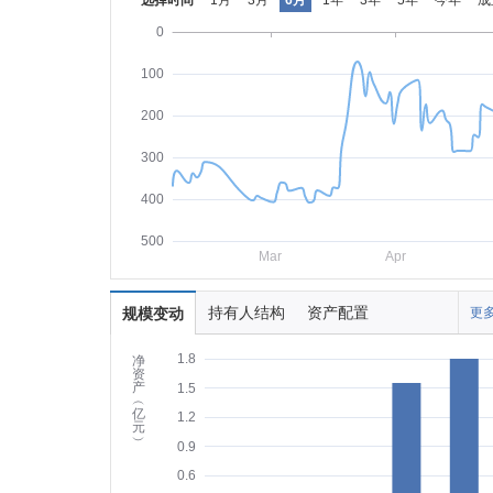
选择时间
1月
3月
6月
1年
3年
5年
今年
成
0
100
200
300
400
500
Mar
Apr
持有人结构
资产配置
规模变动
更多
1.8
净
资
产
1.5
︵
亿
1.2
元
︶
0.9
0.6