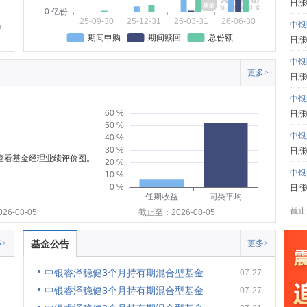
日涨
0 亿份
25-09-30
25-12-31
26-03-31
26-06-30
中银
期间申购
期间赎回
总份额
日涨
中银
更多>
日涨
中银
60 %
日涨
50 %
中银
40 %
30 %
日涨
可查看基金经理业绩评价图。
20 %
中银
10 %
0 %
日涨
任期收益
同类平均
截止:
6-08-05
截止至：2026-08-05
>
基金公告
更多>
中银睿泽稳健3个月持有期混合型基金
07-27
中银睿泽稳健3个月持有期混合型基金
07-27