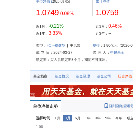
单位净值
(
2026-08-05)
累计净值
1.0749
1.0759
0.08%
-0.21%
0.46%
近1月：
近3月：
3.33%
--
近1年：
近3年：
类型：
FOF-稳健型
| 中风险
规模
：1.80亿元（2026-0
成 立 日
：2024-03-27
管 理 人
：
中银基金
锁定期：买入后锁定期3个月，期间不可卖出。
基金档案
基金概况
基金经理
基金公司
历史净值
单位净值走势
随时随地查看
选择时间
1月
3月
6月
1年
3年
5年
今年
成
1.08