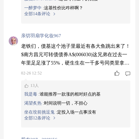
性行情里，就得选这种有硬逻辑支撑的，未来市场
一醉梦中
:
这基性价比咋样啊？
空间大，现在上车还不晚。#下个风口赛
全部14条评论
亲切羽扇学化妆967
老铁们，债基这个池子里最近有条大鱼跳出来了！
$南方昌元可转债债券A$(006030)这兄弟在过去一
年里足足涨了55%，硬生生在一千多号同类里拿下
了冠军。它走的路子不太一样，不是死守纯债，而
02-26 12:52
是重点布局那些有科技色彩的转债，显得灵活不
13人
少。市场气氛转好，它也跟着往上走，最近有点小
我是毒
:
谁能推荐一款涨的相对好点的基
回调，倒让人感觉机会是不是来了。但丑话得说在
渴望炙热
:
时间说明一切，不担心
前头，这种基金的价格变动不会小，可别光看着排
坐在坟前挑逗鬼
:
定投入场一点事没有
名高就脑子一热。#瑞银大幅上调锂价预测
全部12条评论