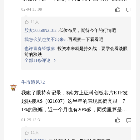
前面。加上现在大盘似乎有新一波趋势，选择这种
02-04 15:09
有行业周期的基金，可能更容易跟上节奏。我觉着
11人
吧，这种有成长逻辑的领域，即使短期有波动，长
股友50350N2E82
:
低位布局，期待今年的行情吧
期空间还是值得看好的#一号文件重磅发布！农业
我怎么笑也笑不出来c
:
再观察一下看看吧
股行情会火吗？#
也许青春经微凉
:
投资本来就是持久战，要学会看淡眼
前的涨跌
全部11条评论
牛市追风72
我瞅了眼持有记录，$南方上证科创板芯片ETF发
起联接A$（021607）这半年的表现真挺亮眼，7
1%的涨幅，近一个月也有20%多，同类里算是排
得上号的，价格刚创了新高。我又弄了点，总觉得
01-29 13:31
芯片这条线还有戏。科创芯片指数里的公司都是科
11人
创板里干这行的，基础比较实在。现在行情不稳，