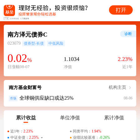
南方泽元债券C
诊断
023079
债券型-长债
中低风险
0.02
1.1034
2.23%
%
日涨幅08-07
净值
近1年
南方基金财富号
机构主页
全球铜供应缺口或达25%
08-06
市场
累计收益
单位净值
累计净值
近1年：
2.23%
同类平均：
1.94%
中证全债：
2.25%
业绩比较基准：
-0.26%