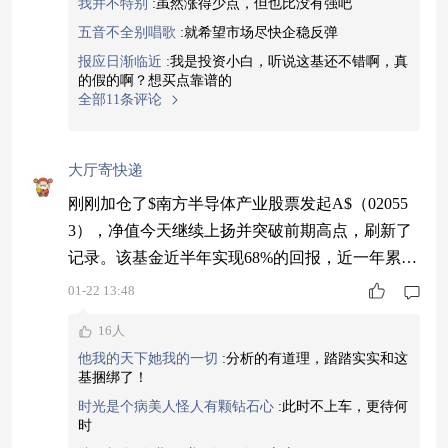
我并不特别
:
虽然涨得少点，但也比没有强吧
选这种指数产品不用费心选股，跟着指数步伐走就
五音不全别唱歌
:
就希望市场尽快企稳反弹
成。短期可能来回晃荡，但长期来看，这类产品的
报应日渐临近
:
我是投资小白，听说这基还不错啊，真
特点就是紧贴指数，费率也不高。这种主要
的假的啊？想买点靠谱的
全部11条评论
大厅寄快递
刚刚加仓了$南方半导体产业股票发起A$（02055
3），净值今天继续上扬并突破前期高点，刷新了
记录。该基金近半年实现68%的回报，近一年累计
87%，业绩排名靠前。市场当前的主线清晰聚焦于
01-22 13:48
半导体产业链，尤其是光刻机相关领域和本土化替
16人
代环节。行业周期复苏与本土化进程深化形成双重
他我的天下她我的一切
:
分析的有道理，踏踏实实和这
利好。随着大盘趋势转强，在结构性行情中布局主
基捆绑了！
线品种是合理选择。从行业前景看，半导体领域的
时光是个病美人怪人有颗钻石心
:
此时不上车，更待何
发展空间依然广阔，当前布局价值显著。#
时