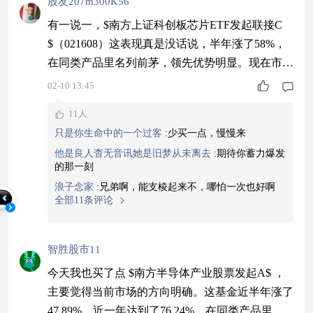
股友207m300K56
有一说一，$南方上证科创板芯片ETF发起联接C
$（021608）这表现真是没话说，半年涨了58%，
在同类产品里名列前茅，领先优势明显。现在市场
虽然震荡，但相关领域的产业逻辑很清晰。这个指
02-10 13:45
数覆盖了产业链的多个重要环节，我觉得跟着它
11人
走，大方向肯定不会错，它的涨幅已经充分说明了
只是你生命中的一个过客
:
少买一点，慢慢来
实力。对于不太了解具体公司的我来说，投资于整
他是良人杳无音讯她是旧梦从未离去
:
期待你蓄力爆发
个指数，相当于打包了一篮子公司，能更好地分享
的那一刻
整体成长，避免判断失误。最近设备厂商也传
浪子念家
:
兄弟啊，能支棱起来不，哪怕一次也好啊
全部11条评论
智胜股市11
今天我也买了点 $南方半导体产业股票发起A$ ，
主要觉得当前市场的方向明确。这基金近半年涨了
47.89%，近一年达到了76.24%，在同类产品里排