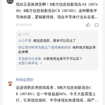
现在正是捡便宜啊！$南方信息创新混合A$（0074
90）$南方信息创新混合C$（007491）这种聚焦半
导体的基，逻辑硬得很。现在半导体行业从谷底往
上爬，正是布局的时候。近一年收益超62%今天趁
03-19 13:10
着大盘不好，我小补了一点，就当是给未来的自己
15人
提前买单。#热词C位争夺战#
人心不美
:
都说是底部，看来可以买点了
你让我与时间为敌忘了曾经拥有的你
:
啥时候才能反弹
起来啊
天边的乌云未散
:
大家觉得这基可不可以买？
全部15条评论
和收益墨韵
这波强势反弹抓得真准，$南方信息创新混合C
$（007491）近一年收益超66%。今天大盘震荡上
行，它表现也很好。半导体现在热度很高，国产替