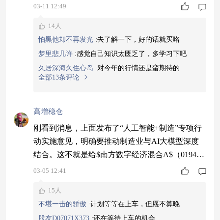
代逻辑强，周期也在反转，明年盈利估计会大幅上
03-11 12:49
升。我觉得现在买其实还在启动点，这种行情不要
14人
错过。看它这走势，应该是踏准了节奏，后面可能
怕黑他却不再发光
:
去了解一下，好的话就买咯
还有空间。#指数操盘手集结令#
梦里悲几许
:
感觉自己知识太匮乏了，多学习下吧
久居深海久住心岛
:
对今年的行情还是蛮期待的
全部13条评论
高增稳仓
刚看到消息，上面发布了“人工智能+制造”专项行
动实施意见，明确要推动制造业与AI大模型深度
结合。这不就是给$南方数字经济混合A$（01941
0）量身定做的吗？它投的就是这些数智化转型的
03-05 12:41
核心环节。现在行情回暖，这种有政策托底、业绩
15人
有预期的方向最容易起飞。近三个月19%的涨幅，
不堪一击的骄傲
:
计划等等在上车，但愿不算晚
近一年75%的收益，已经证明了它的实力。在结构
股友D07071X373
:
还在等待上车的机会