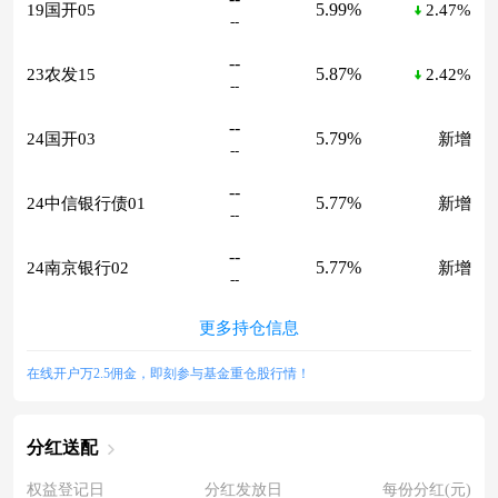
5.99%
19国开05
2.47%
--
--
5.87%
23农发15
2.42%
--
--
5.79%
24国开03
新增
--
--
5.77%
24中信银行债01
新增
--
--
5.77%
24南京银行02
新增
--
更多持仓信息
在线开户万2.5佣金，即刻参与基金重仓股行情！
分红送配
权益登记日
分红发放日
每份分红(元)