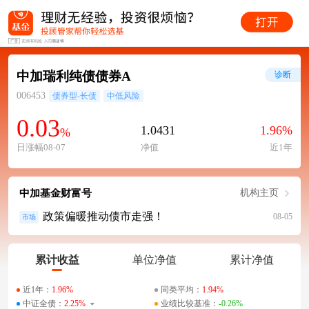
中加瑞利纯债债券A
诊断
006453
债券型-长债
中低风险
0.03
1.0431
1.96%
%
日涨幅08-07
净值
近1年
中加基金财富号
机构主页
政策偏暖推动债市走强！
08-05
市场
累计收益
单位净值
累计净值
近1年：
1.96%
同类平均：
1.94%
中证全债：
2.25%
业绩比较基准：
-0.26%