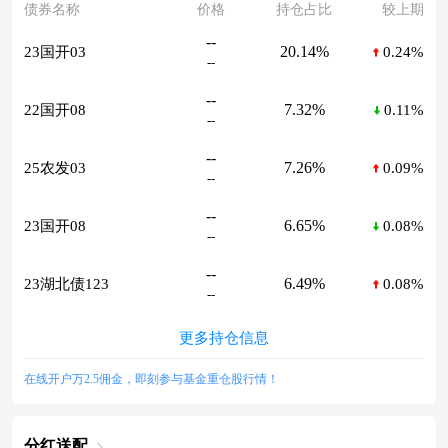
债券名称
价格
持仓占比
较上期
--
20.14%
23国开03
0.24%
--
--
7.32%
22国开08
0.11%
--
--
7.26%
25农发03
0.09%
--
--
6.65%
23国开08
0.08%
--
--
6.49%
23湖北债123
0.08%
--
更多持仓信息
在线开户万2.5佣金，即刻参与基金重仓股行情！
分红送配