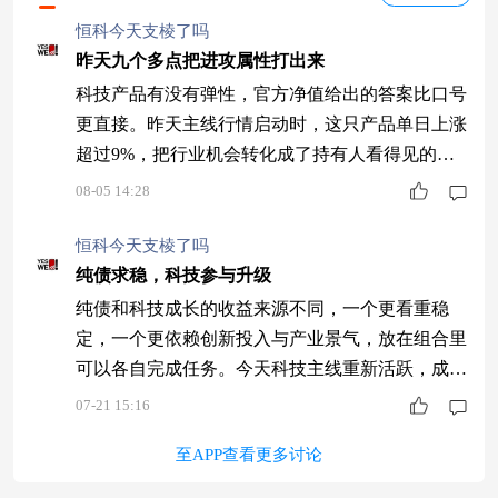
恒科今天支棱了吗
昨天九个多点把进攻属性打出来
科技产品有没有弹性，官方净值给出的答案比口号
更直接。昨天主线行情启动时，这只产品单日上涨
超过9%，把行业机会转化成了持有人看得见的收
益，也让管理结果更有说服力。红土创新新兴产业
08-05 14:28
混合A(001753)最新净值4.013，昨日上涨9.56%，
今年以来排名53/2302。想增强组合科技弹性的，
恒科今天支棱了吗
可以积极关注并配置。
纯债求稳，科技参与升级
纯债和科技成长的收益来源不同，一个更看重稳
定，一个更依赖创新投入与产业景气，放在组合里
可以各自完成任务。今天科技主线重新活跃，成长
部分的价值更加直观。像红土创新新兴产业混合A
07-21 15:16
(001753)近一年收益181.57%，同类排名11/2272，
至APP查看更多讨论
想提高组合进攻性可以重点比较。