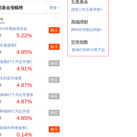
类基金涨幅榜
更多>
1年
3-5年期政策性金
购买
5.22%
年
丰嘉债券E
购买
4.95%
年
瑞晨87个月定开债C
购买
4.91%
年
宝利定开债券
购买
4.87%
年
浦瑞87个月定开债券
购买
4.87%
年
和煦88个月定开债
购买
4.85%
年
锐裕利率债债券C
购买
0.14%
年