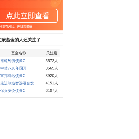
注该基金的人还关注了
基金名称
关注度
时裕乾纯债债券C
3572人
中债7-10年国开
3565人
正富邦鸿远债券C
3920人
赢先进制造智选混合发
4151人
泰保兴安悦债券C
6107人