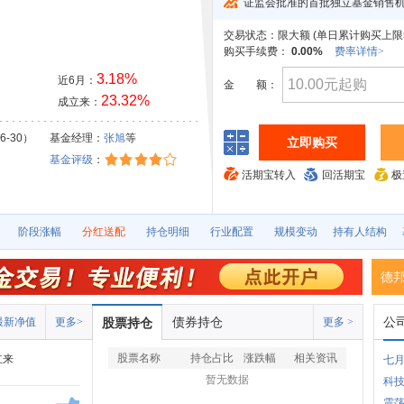
证监会批准的首批独立基金销售
交易状态：
限大额 (
单日累计购买上限5
购买手续费：
0.00%
费率详情>
3.18%
近6月：
金
额：
23.32%
成立来：
6-30）
基金经理：
张旭
等
立即购买
基金评级
：
活期宝转入
回活期宝
极
阶段涨幅
分红送配
持仓明细
行业配置
规模变动
持有人结构
德
债券持仓
公
最新净值
更多>
股票持仓
更多 >
股票名称
持仓占比
涨跌幅
相关资讯
立来
七
暂无数据
科
震