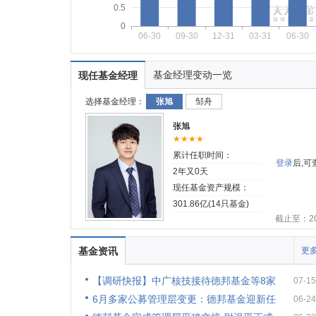
0.5
0
06-30
09-30
12-31
03-31
06-30
基金经理变动一览
现任基金经理
选择基金经理：
张旭
邹舟
张旭
★★★★
累计任职时间：
登录
后,
2年又0天
现任基金资产规模：
301.86亿(14只基金)
截止至：202
基金资讯
更多
【调研快报】中广核技接待德邦基金等8家
07-15
6月多家公募管理层变更：德邦基金迎新任
06-24