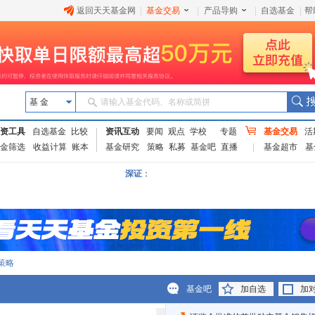
返回天天基金网
|
基金交易
|
产品导购
|
自选基金
|
帮
基 金
请输入基金代码、名称或简拼
资工具
自选基金
比较
资讯互动
要闻
观点
学校
专题
基金交易
活
金筛选
收益计算
账本
基金研究
策略
私募
基金吧
直播
基金超市
基
深证
：
策略
基金吧
加自选
加