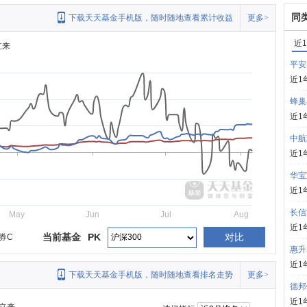
同
下载天天基金手机版，随时随地查看累计收益
更多>
近
立来
平安
近1
蜂巢
近1
中航
近1
华宝
近1
长信
May
Jun
Jul
Aug
近1
当前基金
PK
对比
券C
惠升
近1
下载天天基金手机版，随时随地查看排名走势
更多>
德邦
近1