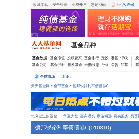
收藏本站
|
安全登录
|
免费开户
忘记密码
|
手机客户端
基金品种
基金数据
基金净值
投顾管家
基金排行
定投
港基
评级
投
基金公司
基金品种
新发基金
申购状态
分红
公告
私募
基
全球市场
上证
：
天天基金网
>
全部基金
>
德邦锐裕利率债债券C
您浏览过的基金：
华夏大盘
嘉实增长
泰达精选
嘉实服务
易基
德邦锐裕利率债债券C
(
010310
)