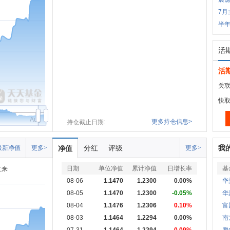
7月
半
活
活
关联
快
Aug
更多持仓信息>
持仓截止日期:
分红
评级
我
最新净值
更多>
净值
更多>
日期
单位净值
累计净值
日增长率
基
立来
08-06
1.1470
1.2300
0.00%
华
08-05
1.1470
1.2300
-0.05%
华
08-04
1.1476
1.2306
0.10%
富
08-03
1.1464
1.2294
0.00%
南