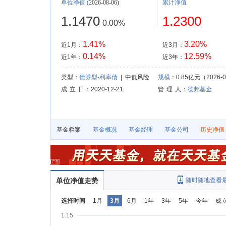
单位净值
(
2026-08-06)
累计净值
1.1470
1.2300
0.00%
1.41%
3.20%
近1月：
近3月：
0.14%
12.59%
近1年：
近3年：
类型：
债券型-利率债
| 中低风险
规模
：0.85亿元（2026-0
成 立 日
：2020-12-21
管 理 人
：
德邦基金
基金档案
基金概况
基金经理
基金公司
历史净值
单位净值走势
随时随地查看
选择时间
1月
3月
6月
1年
3年
5年
今年
成
1.15