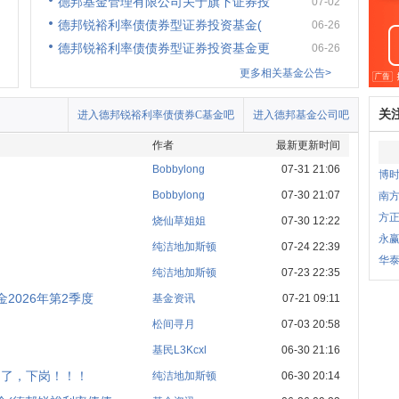
德邦基金管理有限公司关于旗下证券投
07-02
德邦锐裕利率债债券型证券投资基金(
06-26
德邦锐裕利率债债券型证券投资基金更
06-26
更多相关基金公告>
关
进入德邦锐裕利率债债券C基金吧
进入德邦基金公司吧
作者
最新更新时间
Bobbylong
07-31 21:06
博
Bobbylong
07-30 21:07
南方
方
烧仙草姐姐
07-30 12:22
永
纯洁地加斯顿
07-24 22:39
华
纯洁地加斯顿
07-23 22:35
2026年第2季度
基金资讯
07-21 09:11
松间寻月
07-03 20:58
基民L3Kcxl
06-30 21:16
劲了，下岗！！！
纯洁地加斯顿
06-30 20:14