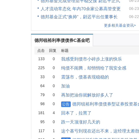
德邦基金完成管理层平稳交接 尉迟平正式
06-23
人才流动常态化 年内70余家公募高管变更
06-23
德邦基金正式“换帅”，尉迟平出任董事长
06-22
更多相关基金资讯>
德邦锐裕利率债债券C基金吧
点击
回复
标题
我感受到债市小碎步上涨的快乐
133
0
纯债不闹腾，却悄悄给了我安全感
225
0
震荡市，债基表现稳稳的
33
0
加油
64
0
再加把油你就解放好多人了
79
0
德邦锐裕利率债债券型证券投资基金
98
0
公告
回本了，拉黑了
181
4
跌一天顶涨好几天的
95
0
这个基亏到现在还出不来，这经理太差
117
1