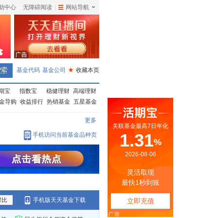
助中心
无障碍阅读
|
网站导航
|
基金代码
基金公司
★
收藏本页
期宝
指数宝
稳健理财
高端理财
金导购
收益排行
热销基金
五星基金
更多
手机访问当前基金品种页
对比
手机版天天基金下载