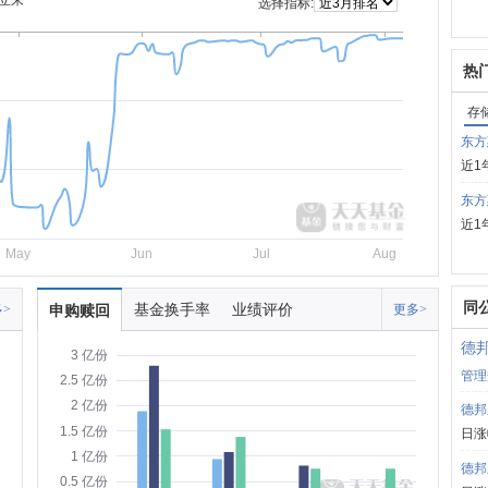
立来
选择指标:
热
存
东方
近1
东方
近1
May
Jun
Jul
Aug
同
基金换手率
业绩评价
>
申购赎回
更多>
德
3 亿份
管理
2.5 亿份
2 亿份
德邦
1.5 亿份
日涨
1 亿份
德邦
0.5 亿份