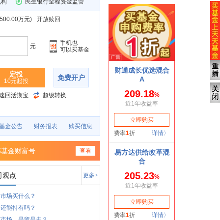
机构
民生银行全程资金监管
00.00万元
)
开放赎回
手机也
元
可以买基金
定投
免费开户
10元起投
速回活期宝
超级转换
基金公告
财务报表
购买信息
邦基金财富号
查看
司观点
更多>
月市场买什么？
技还能持有吗？
荡市场，是留是走？