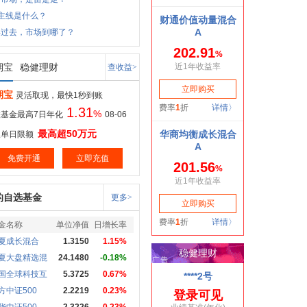
主线是什么？
年过去，市场到哪了？
期宝
稳健理财
查收益>
期宝
灵活取现，最快1秒到账
1.31
%
基金最高7日年化
08-06
最高超50万元
取单日限额
免费开通
立即充值
的自选基金
更多>
金名称
单位净值
日增长率
夏成长混合
1.3150
1.15%
夏大盘精选混
24.1480
-0.18%
国全球科技互
5.3725
0.67%
方中证500
2.2219
0.23%