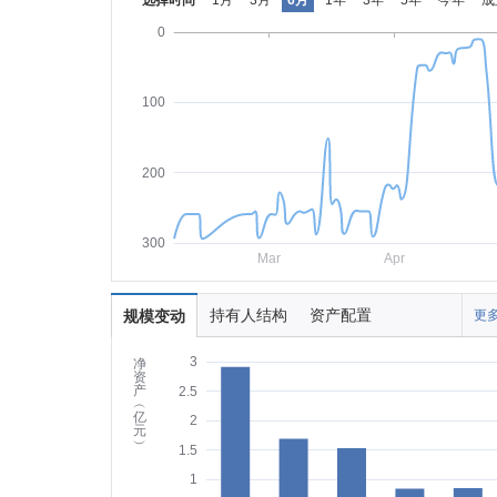
选择时间
1月
3月
6月
1年
3年
5年
今年
成
0
100
200
300
Mar
Apr
持有人结构
资产配置
规模变动
更多
3
净
资
产
2.5
︵
亿
2
元
︶
1.5
1