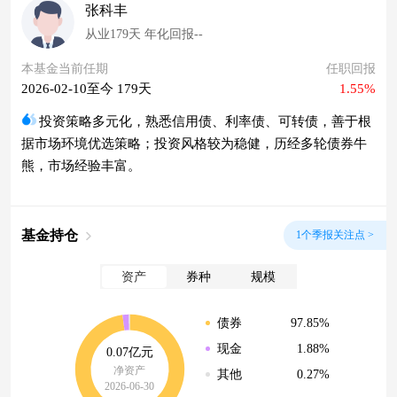
张科丰
从业179天 年化回报--
本基金当前任期
任职回报
2026-02-10至今 179天
1.55%
投资策略多元化，熟悉信用债、利率债、可转债，善于根
据市场环境优选策略；投资风格较为稳健，历经多轮债券牛
熊，市场经验丰富。
基金持仓
1个季报关注点 >
资产
券种
规模
97.85%
债券
1.88%
现金
0.07亿元
净资产
0.27%
其他
2026-06-30