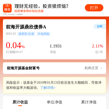
前海开源鼎欣债券A
诊断
006145
债券型-长债
中低风险
0.04
1.1931
2.11%
%
日涨幅08-07
净值
近1年
前海开源基金财富号
机构主页
风险提示：该基金于2019年01月23日前后发生大额赎回，导致净
值和收益率大幅波动。
了解详情>
累计收益
单位净值
累计净值