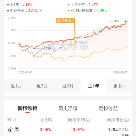
近1年：
2.11%
同类平均：
1.94%
中证全债：
2.25%
业绩比较基准：
-0.29%
2.11%
-0.52%
近1月
近3月
近6月
近1年
更多
阶段涨幅
历史净值
定投收益
时间
涨跌幅
同类平均
同类排行
近1周
0.06%
0.07%
1284
/2734
良好