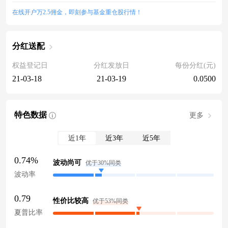
在线开户万2.5佣金，即刻参与基金重仓股行情！
分红送配
权益登记日
分红发放日
每份分红(元)
21-03-18
21-03-19
0.0500
特色数据
更多
近1年
近3年
近5年
0.74%
波动尚可
优于30%同类
波动率
0.79
性价比较高
优于53%同类
夏普比率