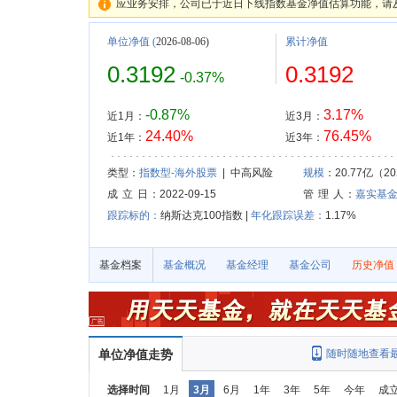
应业务安排，公司已于近日下线指数基金净值估算功能，请
单位净值
(
2026-08-06)
累计净值
0.3192
0.3192
-0.37%
-0.87%
3.17%
近1月：
近3月：
24.40%
76.45%
近1年：
近3年：
类型：
指数型-海外股票
| 中高风险
规模
：20.77亿（20
成 立 日
：2022-09-15
管 理 人
：
嘉实基
跟踪标的：
纳斯达克100指数 |
年化跟踪误差：
1.17%
基金档案
基金概况
基金经理
基金公司
历史净值
单位净值走势
随时随地查看
选择时间
1月
3月
6月
1年
3年
5年
今年
成