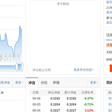
嘉实
暂无数据
21
嘉
乘“
嘉实
活
活
关联
快
Aug
更多持仓信息>
持仓截止日期:
分红
评级
我
最新净值
更多>
净值
更多>
日期
单位净值
累计净值
日增长率
基
立来
08-06
0.3192
0.3192
-0.37%
华
08-05
0.3204
0.3204
-0.71%
华
08-04
0.3227
0.3227
3.13%
富