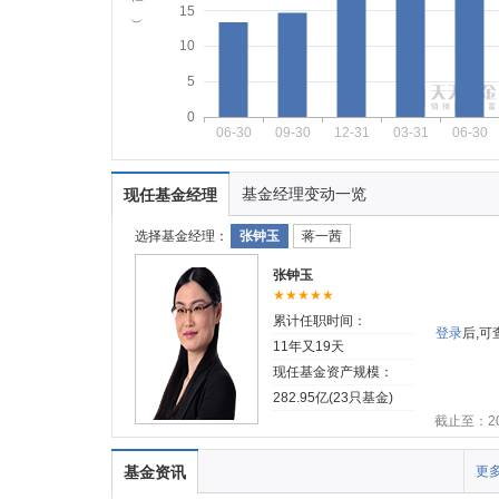
15
︶
10
5
0
06-30
09-30
12-31
03-31
06-30
基金经理变动一览
现任基金经理
选择基金经理：
张钟玉
蒋一茜
张钟玉
★★★★★
累计任职时间：
登录
后,
11年又19天
现任基金资产规模：
282.95亿(23只基金)
截止至：202
基金资讯
更多