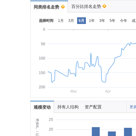
百分比排名走势
同类排名走势
选择时间
1月
3月
6月
1年
3年
5年
今年
成
0
50
100
150
200
Mar
Apr
持有人结构
资产配置
规模变动
更多
25
净
资
产
20
︵
亿