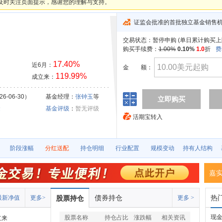
及时关注页面提示，感谢您的理解与支持。
证监会批准的首批独立基金销售
交易状态：
暂停申购 (
单日累计购买上
购买手续费：
1.00%
0.10%
1.0
折
费
17.40%
近6月：
金
额：
119.99%
成立来：
26-06-30）
基金经理：
张钟玉
等
立即购买
金
基金评级
：
暂无评级
活期宝转入
阶段涨幅
分红送配
持仓明细
行业配置
规模变动
持有人结构
嘉
债券持仓
热
最新净值
更多>
股票持仓
更多 >
现
股票名称
持仓占比
涨跌幅
相关资讯
立来