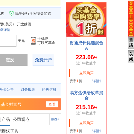
机构
民生银行全程资金监管
限0美元
)
开放赎回
率详情>
手机也
美元
可以买基金
定投
免费开户
基金公告
财务报表
购买信息
实基金财富号
查看
门产品
公司观点
更多>
金理财好工具