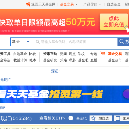
返回天天基金网
|
基金交易
|
产品导购
|
自选基金
|
帮
基 金
请输入基金代码、名称或简拼
资工具
自选基金
比较
资讯互动
要闻
观点
学校
专题
基金交易
活
金筛选
收益计算
账本
基金研究
策略
私募
基金吧
直播
基金超市
基
深证
：
美元现汇
策略
元现汇
(
016534
)
查看相关ETF>
基金吧
加自选
加