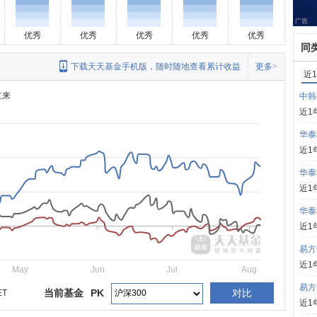
优秀
优秀
优秀
优秀
优秀
同
下载天天基金手机版，随时随地查看累计收益
更多>
近
立来
中韩
近1
华泰
近1
华泰
近1
华泰
近1
易方
近1
May
Jun
Jul
Aug
易方
当前基金
PK
对比
ET
近1