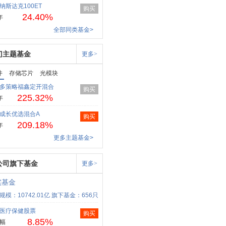
纳斯达克100ET
购买
24.40%
年
全部同类基金>
门主题基金
更多>
件
存储芯片
光模块
多策略福鑫定开混合
购买
225.32%
年
成长优选混合A
购买
209.18%
年
更多主题基金>
公司旗下基金
更多>
实基金
规模：10742.01亿
旗下基金：656只
医疗保健股票
购买
8.85%
幅