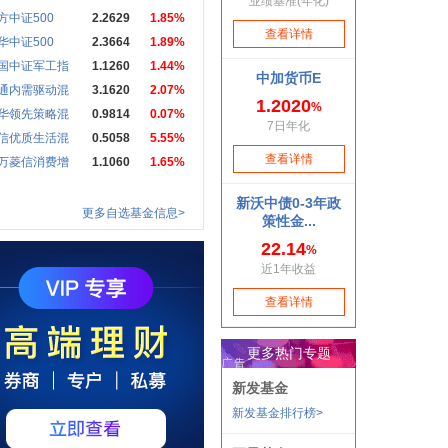
方中证500
2.2629
1.85%
华中证500
2.3664
1.89%
国中证军工指
1.1260
1.44%
通内需驱动混
3.1620
2.07%
华领先策略混
0.9814
0.07%
信优质生活混
0.5058
5.55%
万菱信消费增
1.1060
1.65%
更多自选基金信息>