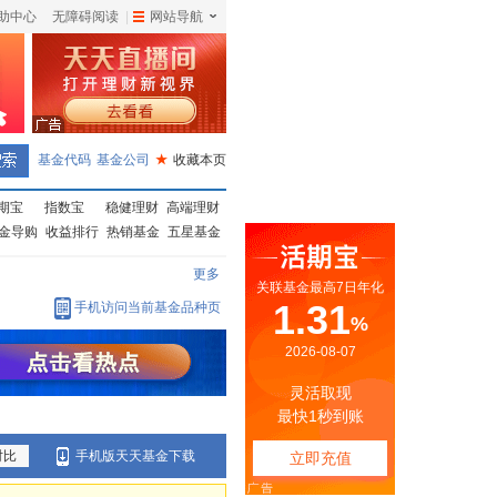
助中心
无障碍阅读
|
网站导航
|
基金代码
基金公司
★
收藏本页
期宝
指数宝
稳健理财
高端理财
金导购
收益排行
热销基金
五星基金
更多
手机访问当前基金品种页
对比
手机版天天基金下载