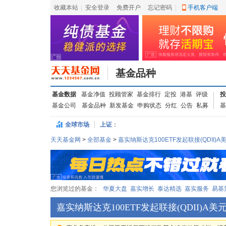
收藏本站
|
安全登录
|
免费开户
忘记密码
|
手机客户端
基金品种
基金数据
基金净值
投顾管家
基金排行
定投
港基
评级
投
基金公司
基金品种
新发基金
申购状态
分红
公告
私募
基
全球市场
上证
：
天天基金网
>
全部基金
>
嘉实纳斯达克100ETF发起联接(QDII)A
您浏览过的基金：
华夏大盘
嘉实增长
泰达精选
嘉实服务
易基
嘉实纳斯达克100ETF发起联接(QDII)A美