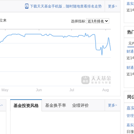
嘉实
下载天天基金手机版，随时随地查看排名走势
更多>
近1
立来
选择指标:
热
元
财通
近1
财通
近1
May
Jun
Jul
Aug
同
基金换手率
业绩评价
>
基金投资风格
更多>
嘉
管理
嘉实
日涨