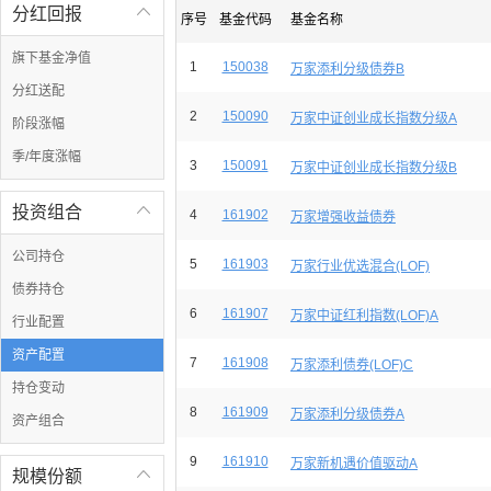
分红回报

序号
基金代码
基金名称
旗下基金净值
1
150038
万家添利分级债券B
分红送配
2
150090
万家中证创业成长指数分级A
阶段涨幅
季/年度涨幅
3
150091
万家中证创业成长指数分级B
投资组合

4
161902
万家增强收益债券
公司持仓
5
161903
万家行业优选混合(LOF)
债券持仓
6
161907
万家中证红利指数(LOF)A
行业配置
资产配置
7
161908
万家添利债券(LOF)C
持仓变动
8
161909
万家添利分级债券A
资产组合
9
161910
万家新机遇价值驱动A
规模份额
