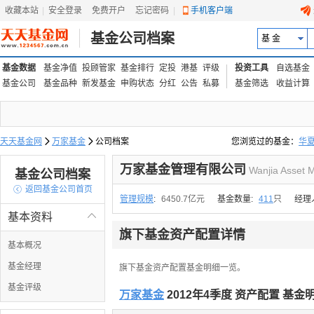
收藏本站
|
安全登录
|
免费开户
忘记密码
|
手机客户端
基金公司档案
基 金
基金数据
基金净值
投顾管家
基金排行
定投
港基
评级
投资工具
自选基金
基金公司
基金品种
新发基金
申购状态
分红
公告
私募
基金筛选
收益计算
天天基金网

万家基金

公司档案
您浏览过的基金：
华
易方达上证中盘ETF联接
万家基金管理有限公司
Wanjia Asset 
基金公司档案

返回基金公司首页
管理规模
:
6450.7亿元
基金数量:
411
只
经理
基本资料

旗下基金资产配置详情
基本概况
基金经理
旗下基金资产配置基金明细一览。
基金评级
万家基金
2012年4季度 资产配置 基金