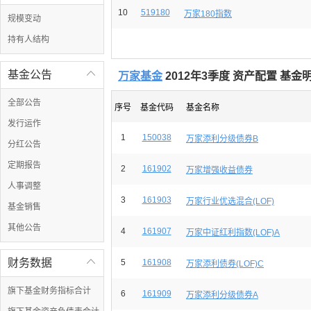
10
519180
万家180指数
规模变动
持有人结构
基金公告

万家基金
2012年3季度 资产配置 基金
全部公告
序号
基金代码
基金名称
发行运作
1
150038
万家添利分级债券B
分红公告
定期报告
2
161902
万家增强收益债券
人事调整
3
161903
万家行业优选混合(LOF)
基金销售
其他公告
4
161907
万家中证红利指数(LOF)A
财务数据

5
161908
万家添利债券(LOF)C
旗下基金财务指标合计
6
161909
万家添利分级债券A