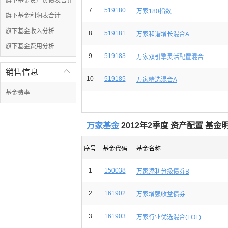
旗下基金资产负债表合计
7
519180
万家180指数
旗下基金利润表合计
旗下基金收入分析
8
519181
万家和谐增长混合A
旗下基金费用分析
9
519183
万家双引擎灵活配置混合
销售信息

10
519185
万家精选混合A
基金费率
万家基金
2012年2季度 资产配置 基金
序号
基金代码
基金名称
1
150038
万家添利分级债券B
2
161902
万家增强收益债券
3
161903
万家行业优选混合(LOF)