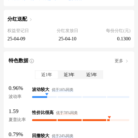
分红送配
权益登记日
分红发放日
每份分红(元)
25-04-09
25-04-10
0.1300
特色数据
更多
近1年
近3年
近5年
0.96%
波动较大
优于16%同类
波动率
1.59
性价比很高
优于78%同类
夏普比率
0.79%
回撤较大
优于24%同类