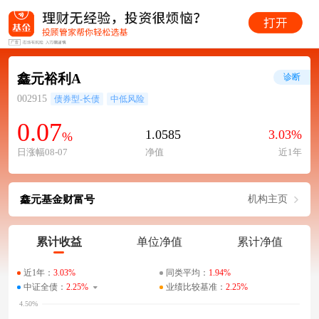
鑫元裕利A
诊断
002915
债券型-长债
中低风险
0.07
1.0585
3.03%
%
日涨幅08-07
净值
近1年
鑫元基金财富号
机构主页
累计收益
单位净值
累计净值
近1年：
3.03%
同类平均：
1.94%
中证全债：
2.25%
业绩比较基准：
2.25%