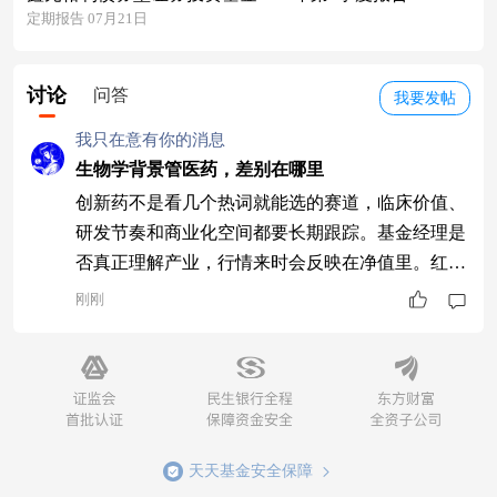
定期报告 07月21日
讨论
问答
我要发帖
我只在意有你的消息
生物学背景管医药，差别在哪里
创新药不是看几个热词就能选的赛道，临床价值、
研发节奏和商业化空间都要长期跟踪。基金经理是
否真正理解产业，行情来时会反映在净值里。红土
创新医疗保健股票A(010434)的基金经理廖星昊具
刚刚
有生物学背景，也长期从事医疗保健研究；产品8
月7日单日净值增长8.35%。想参与这条线，可以
重点关注这类专业研究型产品。
天天基金安全保障