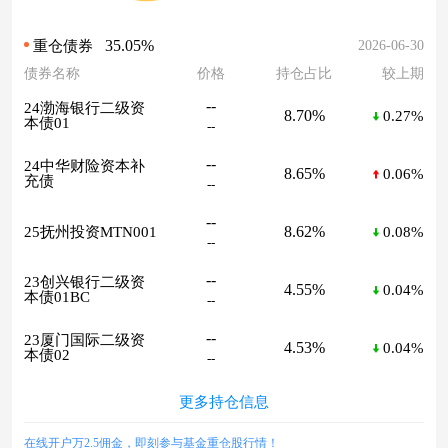
35.05%
2026-06-30
重仓债券
债券名称
价格
持仓占比
较上期
--
24渤海银行二级资
8.70%
0.27%
本债01
--
--
24中华财险资本补
8.65%
0.06%
充债
--
--
8.62%
25抚州投资MTN001
0.08%
--
--
23创兴银行二级资
4.55%
0.04%
本债01BC
--
--
23厦门国际二级资
4.53%
0.04%
本债02
--
更多持仓信息
在线开户万2.5佣金，即刻参与基金重仓股行情！