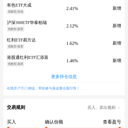
有色ETF大成
2.41%
新增
指数型-其他
沪深300ETF华泰柏瑞
2.12%
新增
指数型-股票
红利ETF易方达
1.62%
新增
指数型-股票
港股通红利ETF汇添富
1.46%
新增
指数型-股票
更多持仓信息
在线开户万2.5佣金，即刻参与基金重仓股行情！
交易规则
买入、卖出规则
买入
确认份额
查看盈亏