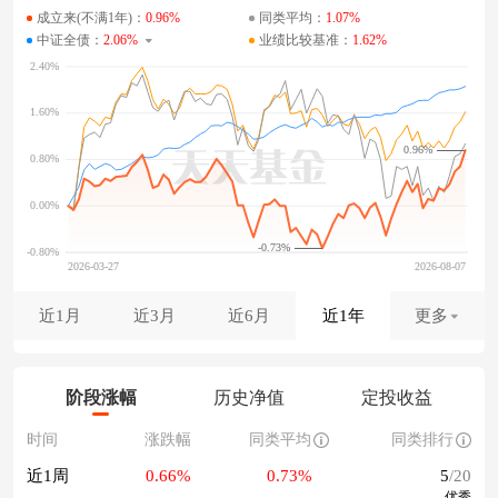
成立来(不满1年)：
0.96%
同类平均：
1.07%
中证全债：
2.06%
业绩比较基准：
1.62%
0.96%
-0.73%
近1月
近3月
近6月
近1年
更多
阶段涨幅
历史净值
定投收益
时间
涨跌幅
同类平均
同类排行
近1周
0.66%
0.73%
5
/20
优秀