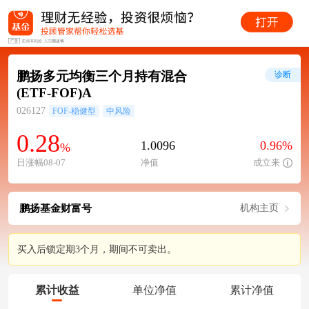
鹏扬多元均衡三个月持有混合
诊断
(ETF-FOF)A
026127
FOF-稳健型
中风险
0.28
1.0096
0.96%
%
日涨幅08-07
净值
成立来
鹏扬基金财富号
机构主页
买入后锁定期3个月，期间不可卖出。
累计收益
单位净值
累计净值