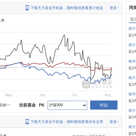
同
下载天天基金手机版，随时随地查看累计收益
更多>
近
立来
易方
近1
易方
近1
银华
近1
南方
近1
银华
May
Jun
Jul
Aug
近1
当前基金
PK
对比
目标一
南方
近1
下载天天基金手机版，随时随地查看排名走势
更多>
南方
近1