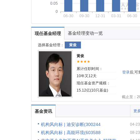
0.05
0
06-30
09-30
12-31
03-31
06-30
基金经理变动一览
现任基金经理
选择基金经理：
黄俊
黄俊
★★★★
累计任职时间：
登录
后,
10年又12天
现任基金资产规模：
15.12亿(10只基金)
截止至：202
基金资讯
更多
机构风向标 | 迪安诊断(300244
04-23
机构风向标 | 高能环境(603588
08-23