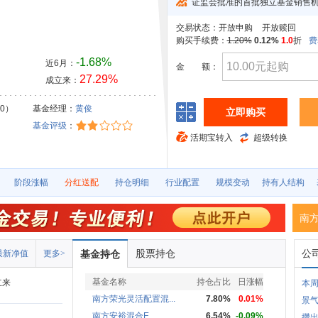
证监会批准的首批独立基金销售
交易状态：
开放申购
开放赎回
购买手续费：
1.20%
0.12%
1.0
折
费
-1.68%
近6月：
金
额：
27.29%
成立来：
30）
基金经理：
黄俊
立即购买
基金评级
：
活期宝转入
超级转换
阶段涨幅
分红送配
持仓明细
行业配置
规模变动
持有人结构
南
股票持仓
公
最新净值
更多>
基金持仓
基金名称
持仓占比
日涨幅
立来
本周
南方荣光灵活配置混...
7.80%
0.01%
景气
南方安裕混合E
6.54%
-0.09%
攒出