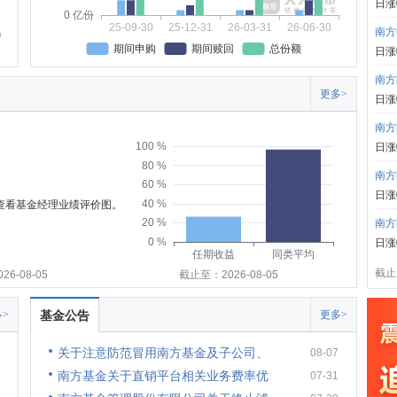
日涨
0 亿份
25-09-30
25-12-31
26-03-31
26-06-30
南方
期间申购
期间赎回
总份额
日涨
南方
更多>
日涨
南方
100 %
日涨
80 %
南方
60 %
日涨
40 %
可查看基金经理业绩评价图。
20 %
南方
0 %
日涨
任期收益
同类平均
截止:
6-08-05
截止至：2026-08-05
>
基金公告
更多>
关于注意防范冒用南方基金及子公司、
08-07
南方基金关于直销平台相关业务费率优
07-31