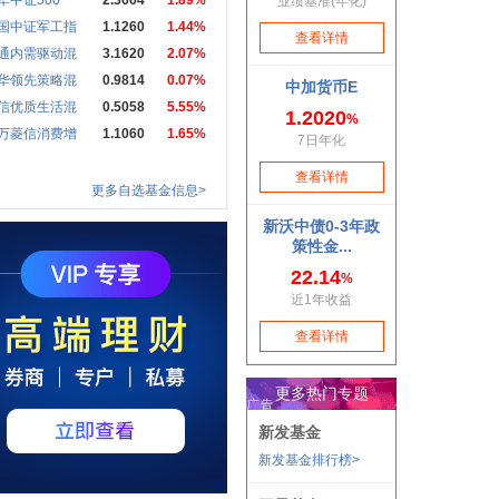
华中证500
2.3664
1.89%
国中证军工指
1.1260
1.44%
通内需驱动混
3.1620
2.07%
华领先策略混
0.9814
0.07%
信优质生活混
0.5058
5.55%
万菱信消费增
1.1060
1.65%
更多自选基金信息>