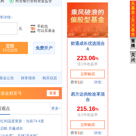
机构
民生银行全程资金监管
率详情>
手机也
元
可以买基金
定投
免费开户
10元起投
基金公告
财务报表
购买信息
方基金财富号
查看
司观点
更多>
红利温度更新：当前74.4度
启航 共赢成长
“小金库”，不做“月光族”