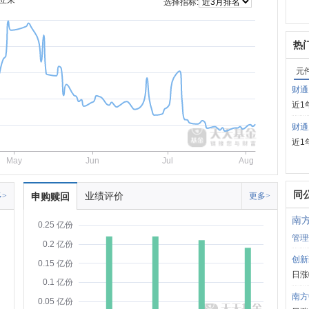
立来
选择指标:
热
元
财通
近1
财通
近1
May
Jun
Jul
Aug
同
业绩评价
>
申购赎回
更多>
南
0.25 亿份
管理
0.2 亿份
创新
0.15 亿份
日涨
0.1 亿份
南方
0.05 亿份