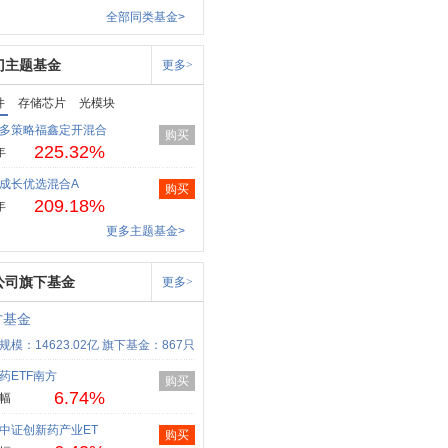
全部同类基金>
门主题基金
更多>
件
存储芯片
光模块
多策略福鑫定开混合
购买
225.32%
年
成长优选混合A
购买
209.18%
年
更多主题基金>
公司旗下基金
更多>
方基金
规模：14623.02亿
旗下基金：867只
药ETF南方
购买
6.74%
幅
中证创新药产业ET
购买