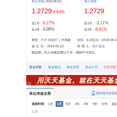
单位净值
(
2026-08-05)
累计净值
1.2729
1.2729
0.64%
0.27%
-2.11%
近1月：
近3月：
0.00%
8.41%
近1年：
近3年：
类型：
FOF-稳健型
| 中风险
规模
：0.24亿元（2026-06-
成 立 日
：2019-05-10
管 理 人
：
南方基金
锁定期：买入后锁定期12个月，期间不可卖出。
基金档案
基金概况
基金经理
基金公司
历史净值
单位净值走势
随时随地查看
选择时间
1月
3月
6月
1年
3年
5年
今年
成
1.32