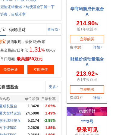
市避险逻辑重燃？纯债基金了解一下
元协奏，自成乐章
期宝
稳健理财
查收益>
期宝
灵活取现，最快1秒到账
1.31
%
基金最高7日年化
08-07
最高超50万元
取单日限额
免费开通
立即充值
的自选基金
更多>
金名称
单位净值
日增长率
夏成长混合
1.3420
2.05%
夏大盘精选混
24.5090
1.49%
国全球科技互
5.2174
-2.89%
方中证500
2.2629
1.85%