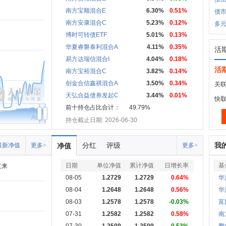
南方宝顺混合E
6.30%
0.51%
债
南方安康混合C
5.23%
0.12%
多
博时可转债ETF
5.01%
0.13%
华夏睿磐泰利混合A
4.11%
0.35%
活
易方达瑞信混合I
4.04%
0.18%
活
南方宝裕混合C
3.82%
0.14%
创金合信鑫祺混合A
3.50%
0.34%
关联
天弘合益债券发起C
3.44%
0.01%
快
前十持仓占比合计：
49.79%
Aug
持仓截止日期: 2026-06-30
分红
评级
我
最新净值
更多>
净值
更多>
日期
单位净值
累计净值
日增长率
基
立来
08-05
1.2729
1.2729
0.64%
华
08-04
1.2648
1.2648
0.56%
华
08-03
1.2578
1.2578
-0.03%
富
07-31
1.2582
1.2582
0.58%
南