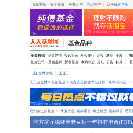
收藏本站
|
安全登录
|
免费开户
忘记密码
|
手机客户端
基金品种
基金数据
基金净值
投顾管家
基金排行
定投
港基
评级
投
基金公司
基金品种
新发基金
申购状态
分红
公告
私募
基
全球市场
上证
：
天天基金网
>
全部基金
>
南方富元稳健养老目标一年持有混合(FOF
您浏览过的基金：
华夏大盘
嘉实增长
泰达精选
嘉实服务
易基
南方富元稳健养老目标一年持有混合(FOF)