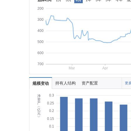
选择时间
1月
3月
6月
1年
3年
5年
今年
成
200
300
400
500
600
700
Mar
Apr
持有人结构
资产配置
规模变动
更多
0.3
净
资
产
0.25
︵
亿
0.2
元
︶
0.15
0.1