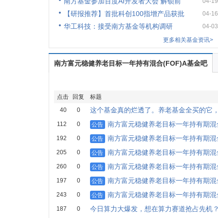
南方基金参加百度AI开发者大会 解锁前
04-19
【研报推荐】首批科创100指增产品获批
04-16
华工科技：接受南方基金等机构调研
04-03
更多相关基金资讯>
南方富元稳健养老目标一年持有混合(FOF)A基金吧
点击
回复
标题
这个基金真的烂透了。养老基金全买的它
40
0
南方富元稳健养老目标一年持有期混
112
0
公告
南方富元稳健养老目标一年持有期混
192
0
公告
南方富元稳健养老目标一年持有期混
205
0
公告
南方富元稳健养老目标一年持有期混
260
0
公告
南方富元稳健养老目标一年持有期混
197
0
公告
南方富元稳健养老目标一年持有期混
243
0
公告
今日算力大爆发，想在算力赛道抢占先机
187
0