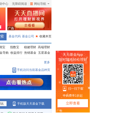
助中心
无障碍阅读
|
网站导航
|
基金代码
基金公司
★
收藏本页
期宝
指数宝
稳健理财
高端理财
金导购
收益排行
热销基金
五星基金
更多
手机访问当前基金品种页
对比
手机版天天基金下载