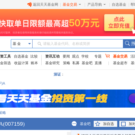
返回天天基金网
|
基金交易
|
产品导购
|
自选基金
|
帮
基 金
请输入基金代码、名称或简拼
资工具
自选基金
比较
资讯互动
要闻
观点
学校
专题
基金交易
活
金筛选
收益计算
账本
基金研究
策略
私募
基金吧
直播
基金超市
基
深证
：
)A
策略
A
(
007159
)
基金吧
加自选
加