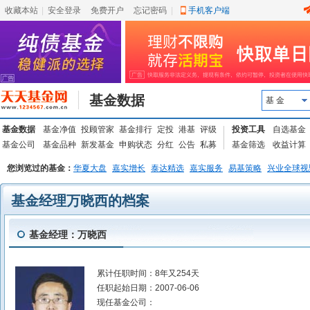
收藏本站
|
安全登录
|
免费开户
忘记密码
|
手机客户端
基金数据
基 金
基金数据
基金净值
投顾管家
基金排行
定投
港基
评级
投资工具
自选基金
基金公司
基金品种
新发基金
申购状态
分红
公告
私募
基金筛选
收益计算
您浏览过的基金：
华夏大盘
嘉实增长
泰达精选
嘉实服务
易基策略
兴业全球视
基金经理万晓西的档案
基金经理：万晓西
累计任职时间：
8年又254天
任职起始日期：
2007-06-06
现任基金公司：