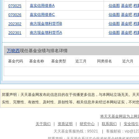
嘉实信用债券A
估值图
基金吧
档
070025
嘉实信用债券C
估值图
基金吧
档
070026
南方现金增利货币B
估值图
基金吧
档
202302
南方现金增利货币A
估值图
基金吧
档
202301
万晓西
现任基金业绩与排名详情
基金代码
基金名称
基金类型
近三月
同类排名
近六月
郑重声明：天天基金网发布此信息目的在于传播更多信息，与本网站立场无关。天
实性、完整性、有效性、及时性、原创性等。相关信息并未经过本网站证实，不对您构
将天天基金网设为上网
关于我们
|
资质证明
|
研究中心
|
联系我们
|
安全指引
天天基金客服热线：95021
|
客服邮箱：
vip@12
郑重声明：
天天基金系证监会批准的基金销售机构[000000