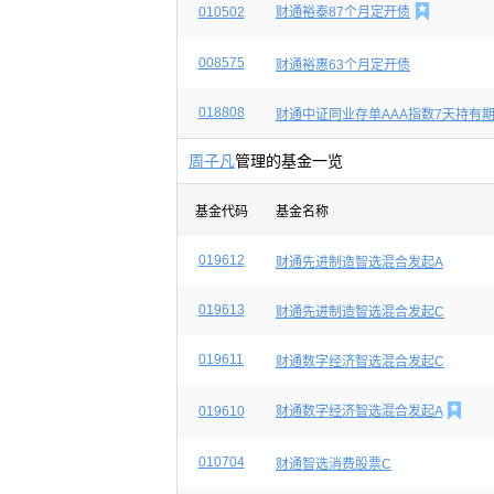

010502
财通裕泰87个月定开债
008575
财通裕惠63个月定开债
018808
财通中证同业存单AAA指数7天持有
周子凡
管理的基金一览
基金代码
基金名称
019612
财通先进制造智选混合发起A
019613
财通先进制造智选混合发起C
019611
财通数字经济智选混合发起C

019610
财通数字经济智选混合发起A
010704
财通智选消费股票C