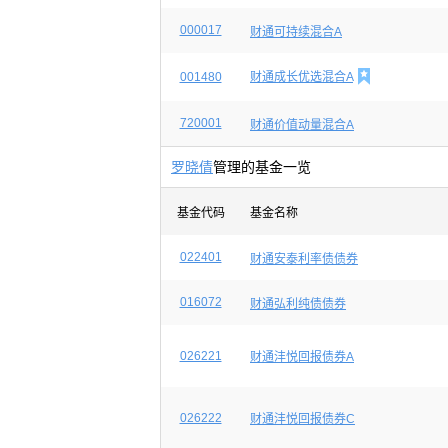
000017
财通可持续混合A

001480
财通成长优选混合A
720001
财通价值动量混合A
罗晓倩
管理的基金一览
基金代码
基金名称
022401
财通安泰利率债债券
016072
财通弘利纯债债券
026221
财通沣悦回报债券A
026222
财通沣悦回报债券C