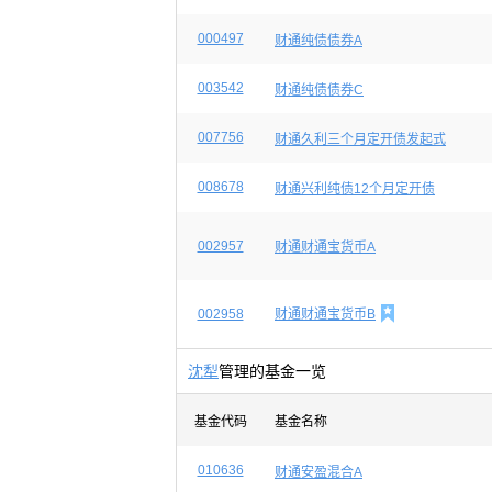
000497
财通纯债债券A
003542
财通纯债债券C
007756
财通久利三个月定开债发起式
008678
财通兴利纯债12个月定开债
002957
财通财通宝货币A

002958
财通财通宝货币B
沈犁
管理的基金一览
基金代码
基金名称
010636
财通安盈混合A