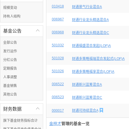
010418
财通景气行业混合A
规模变动
持有人结构
006967
财通行业龙头精选混合A
基金公告

006968
财通行业龙头精选混合C
全部公告
501032
财通福盛混合发起(LOF)A
发行运作
501028
财通多策略福瑞混合发起式(LOF)A
分红公告
定期报告
501026
财通多策略福享混合(LOF)A
人事调整
006522
财通新兴蓝筹混合A
基金销售
其他公告
006523
财通新兴蓝筹混合C
财务数据


000017
财通可持续混合A
旗下基金财务指标合计
金梓才
管理的基金一览