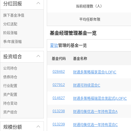
分红回报

当前经理数（人）
旗下基金净值
平均任职年限
分红送配
基金经理管理基金一览
阶段涨幅
季/年度涨幅
夏钦
管理的基金一览
投资组合

基金代码
基金名称
公司持仓
028462
财通多策略福享混合(LOF)C
债券持仓
027912
财通可持续混合C
行业配置
资产配置
014627
财通多策略福瑞混合发起式(LOF)C
持仓变动
013238
财通均衡优选一年持有混合A
资产组合
013239
财通均衡优选一年持有混合C
规模份额
