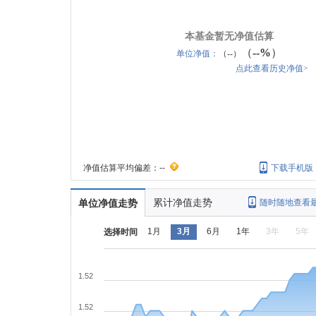
本基金暂无净值估算
（
--%
）
单位净值：
（--）
点此查看历史净值>
净值估算平均偏差：
--
下载手机版
累计净值走势
单位净值走势
随时随地查看
1月
3月
6月
1年
3年
5年
选择时间
1.52
1.52