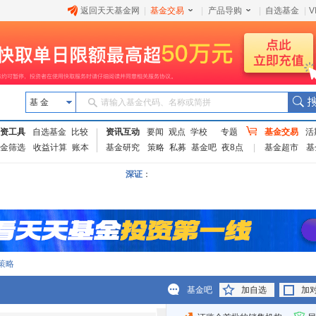
返回天天基金网
|
基金交易
|
产品导购
|
自选基金
|
V
基 金
请输入基金代码、名称或简拼
资工具
自选基金
比较
资讯互动
要闻
观点
学校
专题
基金交易
活
金筛选
收益计算
账本
基金研究
策略
私募
基金吧
夜
8
点
基金超市
基
深证
：
策略
基金吧
加自选
加