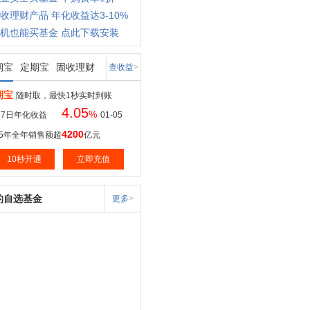
收理财产品 年化收益达3-10%
机也能买基金 点此下载安装
期宝
定期宝
固收理财
查收益>
期宝
随时取，最快1秒实时到账
4.05
%
7日年化收益
01-05
4200
15年全年销售额超
亿元
10秒开通
立即充值
的自选基金
更多>