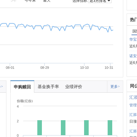
5年
今年来
最大
选择指标:
热
国
华宝
近6
诺安
近6
08-01
08-29
10-10
10-31
同
基金换手率
业绩评价
>
申购赎回
更多>
汇
份额(亿份)
管理
4
汇添
2
日涨
汇添
0