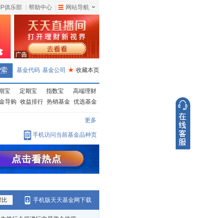
IP俱乐部
|
帮助中心
|
网站导航
|
基金代码
基金公司
★
收藏本页
期宝
定期宝
指数宝
高端理财
金导购
收益排行
热销基金
优选基金
更多
手机访问当前基金品种页
对比
手机版天天基金网下载