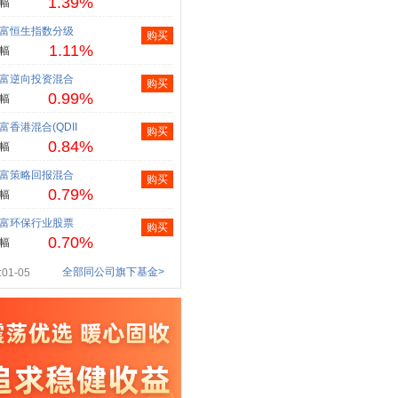
1.39%
幅
富恒生指数分级
购买
1.11%
幅
富逆向投资混合
购买
0.99%
幅
富香港混合(QDII
购买
0.84%
幅
富策略回报混合
购买
0.79%
幅
富环保行业股票
购买
0.70%
幅
全部同公司旗下基金>
01-05