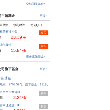
全部同类基金>
门主题基金
更多>
际原油
水利建设
优选QDII
标普石油指数
购买
23.39%
月
油气能源
购买
15.84%
月
更多主题基金>
公司旗下基金
更多>
添富基金
规模：2708.59亿
旗下基金：111只
富恒生指数分级B
购买
2.24%
幅
富中证能源ETF
购买