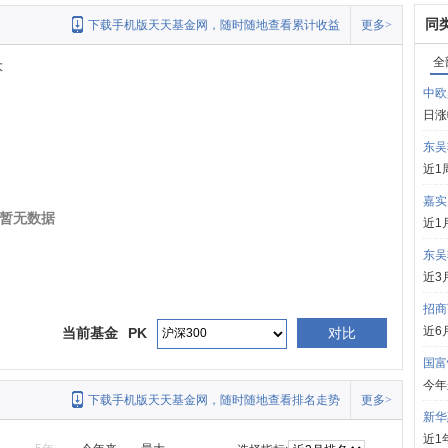
同
下载手机版天天基金网，随时随地查看累计收益
更多>
全
大
中欧
日涨
东吴
近1
嘉实
暂无数据
近1
东吴
近3
招商
近6
当前基金
PK
对比
国富
今年
下载手机版天天基金网，随时随地查看排名走势
更多>
新华
近1