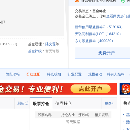
证监会首批的销售机构
交易状态：
基金终止
该基金已终止，你可
查看同类热门基
07
新华信用增益债券C（519163）
天弘同利债券(LOF（164210）
东方添益债券（400030）
16-09-30）
基金经理：
陆文磊
等
基金评级
：
暂无评级
免费开户
阶段涨幅
分红送配
持仓明细
行业配置
规模变动
持有人结构
债券持仓
热
刷新
股票持仓
更多>
基
股票名称
持仓占比
涨跌幅
相关资讯
活
暂无数据
专