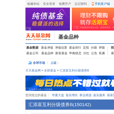
收藏本站
|
安全登录
|
免费开户
忘记密码
|
手机客户端
基金品种
基金数据
基金净值
净值估算
基金排行
定投
分级
评级
投
基金公司
基金品种
新发基金
申购状态
分红
公告
私募
基
全球市场
上证
：
天天基金网
>
全部基金
>
汇添富互利分级债券B
您浏览过的基金：
华夏大盘
嘉实增长
泰达精选
嘉实服务
易基
汇添富互利分级债券B
(
150142
)