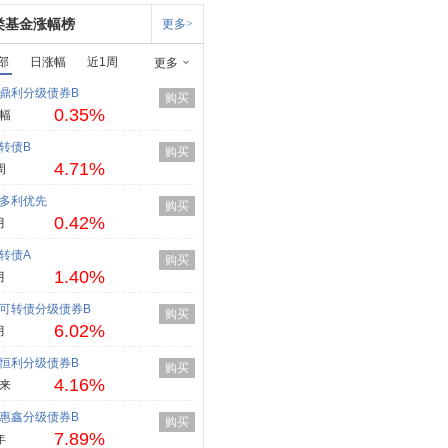
类基金涨幅榜
更多>
部
日涨幅
近1周
更多
鼎利分级债券B
购买
0.35%
幅
转债B
购买
4.71%
周
多利优先
购买
0.42%
月
转债A
购买
1.40%
月
可转债分级债券B
购买
6.02%
月
恒利分级债券B
购买
4.16%
来
惠鑫分级债券B
购买
7.89%
年