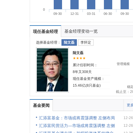
0
09-30
12-31
03-31
06-30
09-30
基金经理变动一览
现任基金经理
选择基金经理：
陆文磊
李怀定
陆文磊
★★★★
管理规模
累计任职时间：
8年又308天
现任基金资产规模：
15.46亿(8只基金)
稳
截止至：201
基金要闻
更多
汇添富基金：市场或将震荡调整 左侧布局
12-26
汇添富民营活力—市场或将震荡调整 左侧
12-26