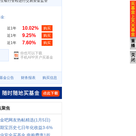
民生银行全程进行交易资金监管
金:
10.02%
近1年
购买
9.25%
近1年
购买
7.60%
近1年
购买
你也可以下载
手机APP开户买基金
基金公告
财务报表
购买信息
点聚焦
金吧网友热帖精选(1月5日)
期宝历史七日年化收益3-6%
业安全买基金 申购费率1折