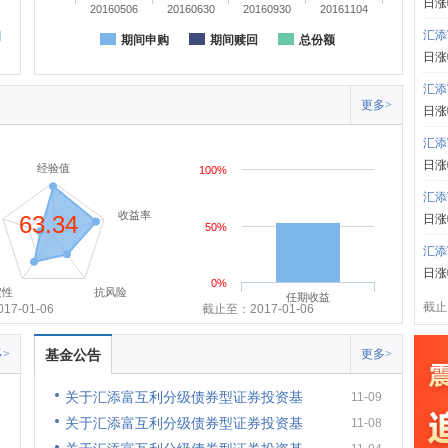
日涨
20160506
20160630
20160930
20161104
汇添
期间申购
期间赎回
总份额
日涨
汇添
更多>
日涨
汇添
日涨
经验值
100%
汇添
收益率
63.34
日涨
50%
汇添
日涨
0%
定性
抗风险
任期收益
截止:
7-01-06
截止至：2017-01-06
>
基金公告
更多>
关于汇添富互利分级债券型证券投资基
11-09
关于汇添富互利分级债券型证券投资基
11-08