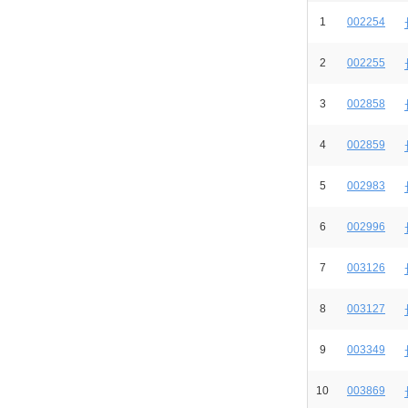
1
002254
2
002255
3
002858
4
002859
5
002983
6
002996
7
003126
8
003127
9
003349
10
003869