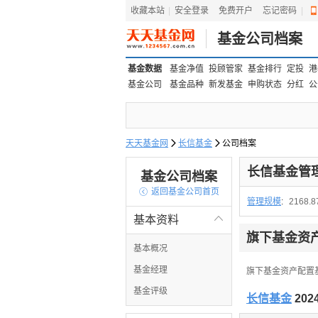
收藏本站
|
安全登录
|
免费开户
忘记密码
|
基金公司档案
基金数据
基金净值
投顾管家
基金排行
定投
港
基金公司
基金品种
新发基金
申购状态
分红
公
天天基金网

长信基金

公司档案
长信基金管
基金公司档案

返回基金公司首页
管理规模
:
2168.
基本资料

旗下基金资
基本概况
基金经理
旗下基金资产配置
基金评级
长信基金
20