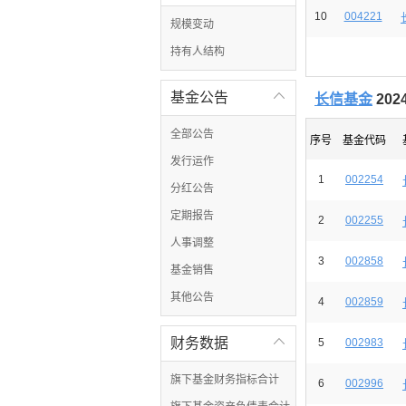
10
004221
规模变动
持有人结构
基金公告

长信基金
20
全部公告
序号
基金代码
发行运作
1
002254
分红公告
定期报告
2
002255
人事调整
3
002858
基金销售
其他公告
4
002859
财务数据

5
002983
旗下基金财务指标合计
6
002996