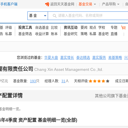
手机客户端
返回天天基金网
|
基金交易
|
产品导购
|
基 金
请输入基金代码、名称或简拼
基
评级
投资工具
自选基金
比较
资讯互动
要闻
观点
学校
专题
告
私募
基金筛选
收益计算
账本
基金研究
策略
私募
基金吧
直播
您浏览过的基金：
华夏大盘
嘉实增长
泰达精选
嘉实服务
易基策略
兴
易方达上证中盘ETF联接A
交银成长
添富优势
华安宏利
上证180价值ET
理有限责任公司
Chang Xin Asset Management Co.,ltd.





87亿元
基金数量:
193
只
经理人数:
31
人
天相评级:
成立日期
产配置详情
其他公司旗下基金
基金明细一览。
24年4季度 资产配置 基金明细一览(
全部
)