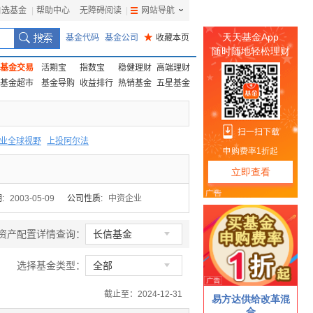
自选基金
|
帮助中心
无障碍阅读
|
网站导航
|
基金代码
基金公司
★
收藏本页
基金交易
活期宝
指数宝
稳健理财
高端理财
基金超市
基金导购
收益排行
热销基金
五星基金
业全球视野
上投阿尔法
F
上投优势
信诚蓝筹
:
2003-05-09
公司性质:
中资企业

资产配置详情查询：
长信基金

选择基金类型：
全部
截止至：2024-12-31