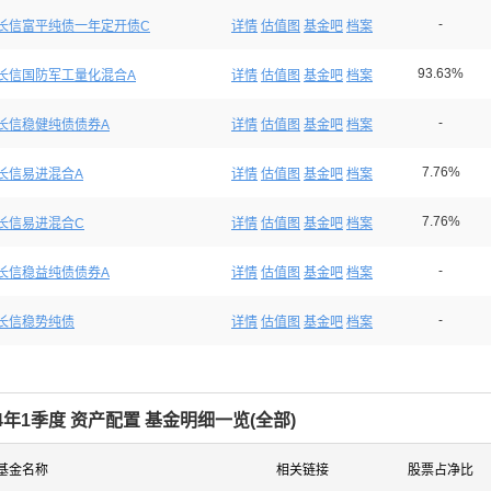
-
长信富平纯债一年定开债C
详情
估值图
基金吧
档案
93.63%
长信国防军工量化混合A
详情
估值图
基金吧
档案
-
长信稳健纯债债券A
详情
估值图
基金吧
档案
7.76%
长信易进混合A
详情
估值图
基金吧
档案
7.76%
长信易进混合C
详情
估值图
基金吧
档案
-
长信稳益纯债债券A
详情
估值图
基金吧
档案
-
长信稳势纯债
详情
估值图
基金吧
档案
24年1季度 资产配置 基金明细一览(
全部
)
基金名称
相关链接
股票占净比