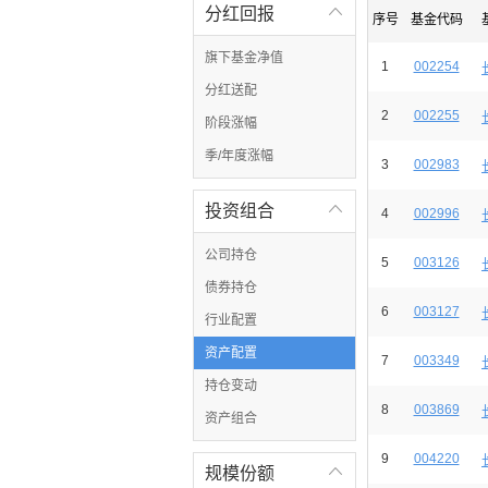
分红回报

序号
基金代码
旗下基金净值
1
002254
分红送配
2
002255
阶段涨幅
季/年度涨幅
3
002983
投资组合

4
002996
公司持仓
5
003126
债券持仓
6
003127
行业配置
资产配置
7
003349
持仓变动
8
003869
资产组合
9
004220
规模份额
