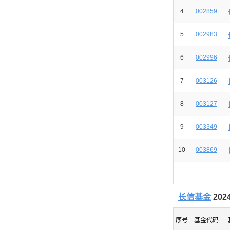
4
002859
5
002983
6
002996
7
003126
8
003127
9
003349
10
003869
长信基金
20
序号
基金代码