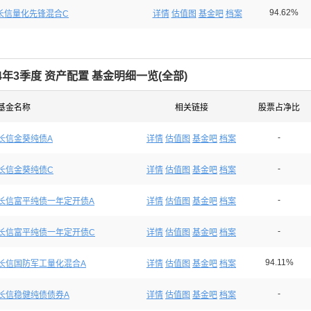
94.62%
长信量化先锋混合C
详情
估值图
基金吧
档案
24年3季度 资产配置 基金明细一览(
全部
)
基金名称
相关链接
股票占净比
-
长信金葵纯债A
详情
估值图
基金吧
档案
-
长信金葵纯债C
详情
估值图
基金吧
档案
-
长信富平纯债一年定开债A
详情
估值图
基金吧
档案
-
长信富平纯债一年定开债C
详情
估值图
基金吧
档案
94.11%
长信国防军工量化混合A
详情
估值图
基金吧
档案
-
长信稳健纯债债券A
详情
估值图
基金吧
档案