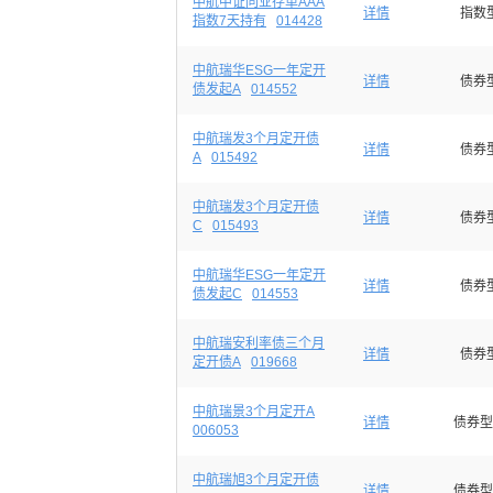
中航中证同业存单AAA
详情
指数
指数7天持有
014428
中航瑞华ESG一年定开
详情
债券
债发起A
014552
中航瑞发3个月定开债
详情
债券
A
015492
中航瑞发3个月定开债
详情
债券
C
015493
中航瑞华ESG一年定开
详情
债券
债发起C
014553
中航瑞安利率债三个月
详情
债券
定开债A
019668
中航瑞景3个月定开A
详情
债券型
006053
中航瑞旭3个月定开债
详情
债券型