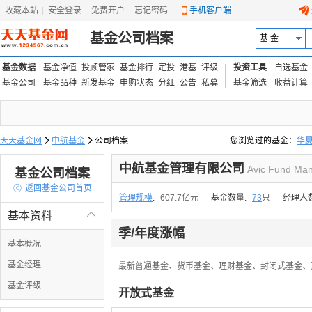
收藏本站
|
安全登录
|
免费开户
忘记密码
|
手机客户端
基金公司档案
基 金
基金数据
基金净值
投顾管家
基金排行
定投
港基
评级
投资工具
自选基金
基金公司
基金品种
新发基金
申购状态
分红
公告
私募
基金筛选
收益计算
天天基金网

中航基金

公司档案
您浏览过的基金：
华
易方达上证中盘ETF联接
中航基金管理有限公司
Avic Fund Man
基金公司档案

返回基金公司首页
管理规模
:
607.7亿元
基金数量:
73
只
经理人
基本资料

季/年度涨幅
基本概况
基金经理
最新普通基金、货币基金、理财基金、封闭式基金、
基金评级
开放式基金