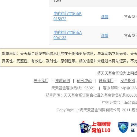
代码
中航航行宝货币B
详情
货币型
015972
中航航行宝货币A
详情
货币型
004133
郑重声明：天天基金网发布此信息目的在于传播更多信息，与本网站立场无关。天
真实性、完整性、有效性、及时性、原创性等。相关信息并未经过本网站证实，不对您
将天天基金网设为上网
关于我们
|
资质证明
|
研究中心
|
联系我们
|
安全指引
天天基金客服热线：95021
|
客服邮箱：
vip@123
郑重声明：
天天基金系证监会批准的基金销售机构[000000
中国证监会上海监管
CopyRight 上海天天基金销售有限公司 2011-现在