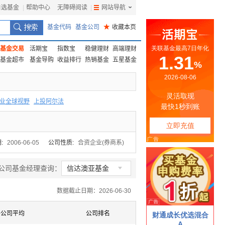
自选基金
|
帮助中心
无障碍阅读
|
网站导航
|
基金代码
基金公司
★
收藏本页
基金交易
活期宝
指数宝
稳健理财
高端理财
基金超市
基金导购
收益排行
热销基金
五星基金
业全球视野
上投阿尔法
F
上投优势
信诚蓝筹
:
2006-06-05
公司性质:
合资企业(券商系)

公司基金经理查询：
信达澳亚基金
数据截止日期：2026-06-30
各公司平均
公司排名