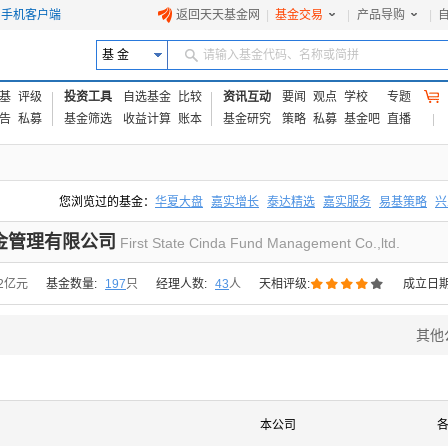
手机客户端
返回天天基金网
|
基金交易
|
产品导购
|
基 金
请输入基金代码、名称或简拼
基
评级
投资工具
自选基金
比较
资讯互动
要闻
观点
学校
专题
告
私募
基金筛选
收益计算
账本
基金研究
策略
私募
基金吧
直播
您浏览过的基金：
华夏大盘
嘉实增长
泰达精选
嘉实服务
易基策略
兴
易方达上证中盘ETF联接A
交银成长
添富优势
华安宏利
上证180价值ET
金管理有限公司
First State Cinda Fund Management Co.,ltd.





92亿元
基金数量:
197
只
经理人数:
43
人
天相评级:
成立日期
其他
本公司