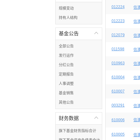
012224
信
规模变动
持有人结构
012223
信
基金公告

012079
信
全部公告
011598
信
发行运作
010963
信
分红公告
定期报告
610004
信
人事调整
610007
信
基金销售
其他公告
003291
信
财务数据

610006
信
旗下基金财务指标合计
610005
信