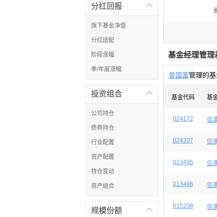
分红回报

旗下基金净值
分红送配
基金经理管理
阶段涨幅
季/年度涨幅
曾国富
管理的基
投资组合

基金代码
基
公司持仓
024172
信
债券持仓
024207
信
行业配置
资产配置
013495
信
持仓变动
013496
信
资产组合
015208
信
规模份额
