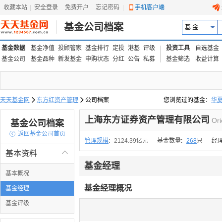
收藏本站
|
安全登录
|
免费开户
忘记密码
|
手机客户端
基金公司档案
基 金
基金数据
基金净值
投顾管家
基金排行
定投
港基
评级
投资工具
自选基金
基金公司
基金品种
新发基金
申购状态
分红
公告
私募
基金筛选
收益计算
天天基金网

东方红资产管理

公司档案
您浏览过的基金：
华
易方达上证中盘ETF联接
上海东方证券资产管理有限公司
Ori
基金公司档案

返回基金公司首页
管理规模
:
2124.39亿元
基金数量:
268
只
经
基本资料

基金经理
基本概况
基金经理概况
基金经理
基金评级