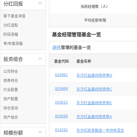
分红回报

当前经理数（人）
旗下基金净值
平均任职年限
分红送配
基金经理管理基金一览
阶段涨幅
季/年度涨幅
胡伟
管理的基金一览
投资组合

基金代码
基金名称
公司持仓
024961
东方红益鑫纯债债券D
债券持仓
003669
东方红益鑫纯债债券C
行业配置
资产配置
020615
东方红益鑫纯债债券E
持仓变动
003668
东方红益鑫纯债债券A
资产组合
014291
东方红民享甄选一年持有混合
规模份额
