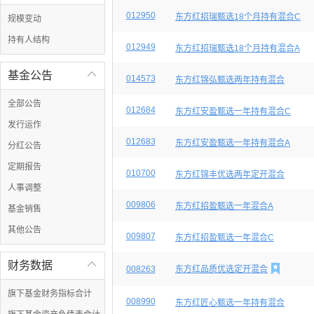
012950
东方红招瑞甄选18个月持有混合C
规模变动
持有人结构
012949
东方红招瑞甄选18个月持有混合A
基金公告

014573
东方红锦弘甄选两年持有混合
全部公告
012684
东方红安盈甄选一年持有混合C
发行运作
012683
东方红安盈甄选一年持有混合A
分红公告
定期报告
010700
东方红锦丰优选两年定开混合
人事调整
009806
东方红招盈甄选一年混合A
基金销售
其他公告
009807
东方红招盈甄选一年混合C
财务数据


008263
东方红品质优选定开混合
旗下基金财务指标合计
008990
东方红匠心甄选一年持有混合