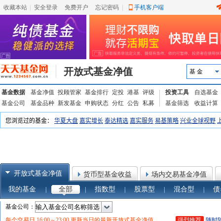
收藏本站
|
安全登录
|
免费开户
忘记密码
|
手机客户端
开放式基金净值
基 金
基金数据
基金净值
投顾管家
基金排行
定投
港基
评级
投资工具
自选基金
基金公司
基金品种
新发基金
申购状态
分红
公告
私募
基金筛选
收益计算
开放式基金净值
货币型基金收益
场内交易基金净值
我的基金
全部
指数型
股票型
混合型
债
|
|
|
|
|
基金公司：
强烈推荐
随时
每个交易日 16:00～23:00 更新当日的最新开放式基金净值