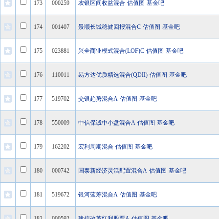
173
000259
农银区间收益混合
估值图
基金吧
174
001407
景顺长城稳健回报混合C
估值图
基金吧
175
023881
兴全商业模式混合(LOF)C
估值图
基金吧
176
110011
易方达优质精选混合(QDII)
估值图
基金吧
177
519702
交银趋势混合A
估值图
基金吧
178
550009
中信保诚中小盘混合A
估值图
基金吧
179
162202
宏利周期混合
估值图
基金吧
180
000742
国泰新经济灵活配置混合A
估值图
基金吧
181
519672
银河蓝筹混合A
估值图
基金吧
182
000592
建信改革红利股票A
估值图
基金吧