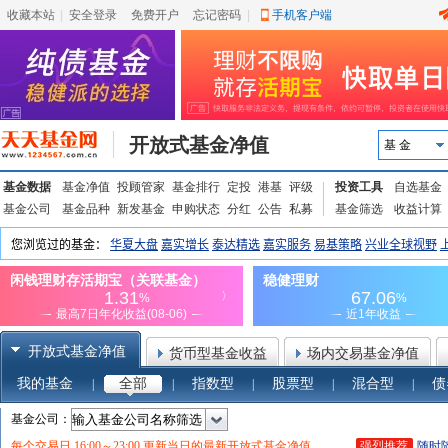
收藏本站
|
安全登录
|
免费开户
忘记密码
|
手机客户端
开放式基金净值
基 金
基金数据
基金净值
投顾管家
基金排行
定投
港基
评级
投资工具
自选基金
基金公司
基金品种
新发基金
申购状态
分红
公告
私募
基金筛选
收益计算
开放式基金净值
货币型基金收益
场内交易基金净值
我的基金
全部
指数型
股票型
混合型
债
|
|
|
|
|
基金公司：
强烈推荐
随时
每个交易日 16:00～23:00 更新当日的最新开放式基金净值