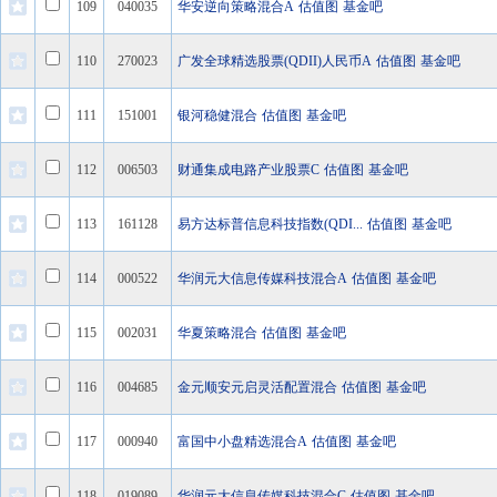
109
040035
华安逆向策略混合A
估值图
基金吧
110
270023
广发全球精选股票(QDII)人民币A
估值图
基金吧
111
151001
银河稳健混合
估值图
基金吧
112
006503
财通集成电路产业股票C
估值图
基金吧
113
161128
易方达标普信息科技指数(QDI...
估值图
基金吧
114
000522
华润元大信息传媒科技混合A
估值图
基金吧
115
002031
华夏策略混合
估值图
基金吧
116
004685
金元顺安元启灵活配置混合
估值图
基金吧
117
000940
富国中小盘精选混合A
估值图
基金吧
118
019089
华润元大信息传媒科技混合C
估值图
基金吧