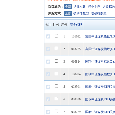
跟踪标的：
全部
沪深指数
行业主题
大盘指数
跟踪方式：
全部
被动指数型
增强指数型
关注
比较
序号
基金代码
1
161032
富国中证煤炭指数(LO
2
013275
富国中证煤炭指数(LOF
3
016814
国联中证煤炭指数C
4
168204
国联中证煤炭指数(LO
5
022501
国泰中证煤炭ETF联接
6
008280
国泰中证煤炭ETF联接
7
008279
国泰中证煤炭ETF联接