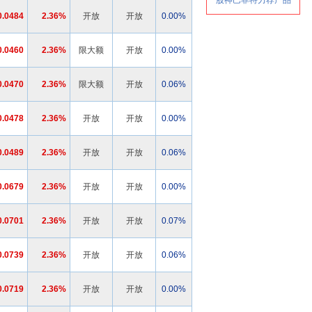
0.0484
2.36%
开放
开放
0.00%
0.0460
2.36%
限大额
开放
0.00%
0.0470
2.36%
限大额
开放
0.06%
0.0478
2.36%
开放
开放
0.00%
0.0489
2.36%
开放
开放
0.06%
0.0679
2.36%
开放
开放
0.00%
0.0701
2.36%
开放
开放
0.07%
0.0739
2.36%
开放
开放
0.06%
0.0719
2.36%
开放
开放
0.00%