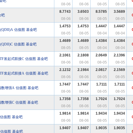
金吧
08-06
08-06
08-05
08-05
8.7743
3.6503
8.5785
3.5689
金吧
08-06
08-06
08-05
08-05
1.4753
1.4753
1.4447
1.4447
DII)A
估值图
基金吧
08-05
08-05
08-04
08-04
1.4689
1.4689
1.4384
1.4384
DII)C
估值图
基金吧
08-05
08-05
08-04
08-04
2.1061
2.1808
2.0649
2.1396
TF发起式联接C
估值图
基金吧
08-06
08-06
08-05
08-05
2.1232
2.1984
2.0817
2.1569
TF发起式联接A
估值图
基金吧
08-06
08-06
08-05
08-05
1.7447
1.7447
1.7111
1.7111
指数增强A
估值图
基金吧
08-06
08-06
08-05
08-05
1.7358
1.7358
1.7024
1.7024
指数增强C
估值图
基金吧
08-06
08-06
08-05
08-05
1.9814
1.9814
1.9434
1.9434
估值图
基金吧
08-06
08-06
08-05
08-05
1.9407
1.9407
1.9035
1.9035
估值图
基金吧