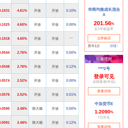
0.1031
4.61%
开放
开放
0.10%
0.1025
4.60%
开放
开放
0.00%
---
0.1018
4.60%
开放
开放
0.0544
2.76%
开放
开放
0.00%
0.0548
2.76%
开放
开放
0.12%
0.0574
2.52%
开放
开放
0.00%
0.0576
2.52%
开放
开放
0.01%
0.0590
2.48%
限大额
开放
0.00%
0.0591
2.48%
限大额
开放
0.12%