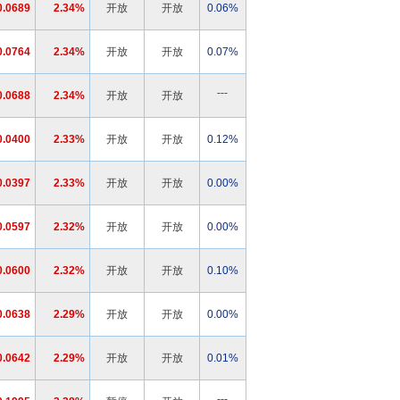
0.0689
2.34%
开放
开放
0.06%
0.0764
2.34%
开放
开放
0.07%
---
0.0688
2.34%
开放
开放
0.0400
2.33%
开放
开放
0.12%
0.0397
2.33%
开放
开放
0.00%
0.0597
2.32%
开放
开放
0.00%
0.0600
2.32%
开放
开放
0.10%
0.0638
2.29%
开放
开放
0.00%
0.0642
2.29%
开放
开放
0.01%
---