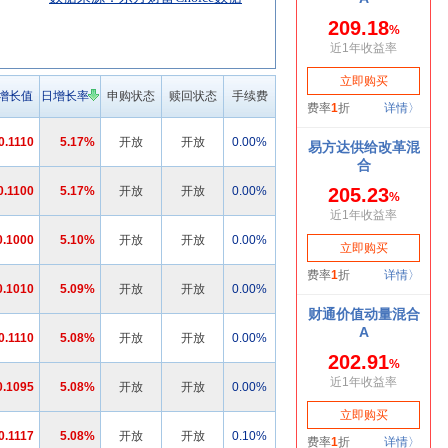
增长值
日增长率
申购状态
赎回状态
手续费
0.1110
5.17%
开放
开放
0.00%
0.1100
5.17%
开放
开放
0.00%
0.1000
5.10%
开放
开放
0.00%
0.1010
5.09%
开放
开放
0.00%
0.1110
5.08%
开放
开放
0.00%
0.1095
5.08%
开放
开放
0.00%
0.1117
5.08%
开放
开放
0.10%