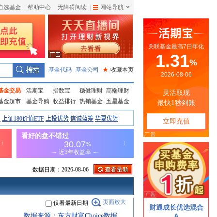
自选基金
|
帮助中心
无障碍阅读
|
网站导航
|
基金代码
基金公司
★
收藏本页
基金交易
活期宝
指数宝
稳健理财
高端理财
基金超市
基金导购
收益排行
热销基金
五星基金
数据日期：
2026-08-06
页面放大
仅看最新日期
数据来源：东方财富Choice数据