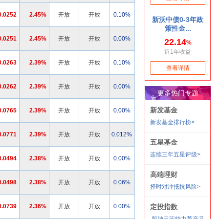
0.0252
2.45%
开放
开放
0.10%
0.0251
2.45%
开放
开放
0.00%
0.0263
2.39%
开放
开放
0.10%
0.0262
2.39%
开放
开放
0.00%
0.0765
2.39%
开放
开放
0.00%
0.0771
2.39%
开放
开放
0.012%
0.0494
2.38%
开放
开放
0.00%
0.0498
2.38%
开放
开放
0.06%
0.0739
2.36%
开放
开放
0.00%