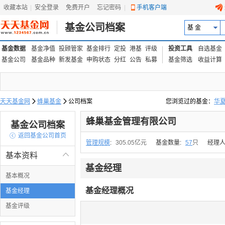
收藏本站
|
安全登录
|
免费开户
忘记密码
|
手机客户端
基金公司档案
基 金
基金数据
基金净值
投顾管家
基金排行
定投
港基
评级
投资工具
自选基金
基金公司
基金品种
新发基金
申购状态
分红
公告
私募
基金筛选
收益计算
天天基金网

蜂巢基金

公司档案
您浏览过的基金：
华
易方达上证中盘ETF联接
蜂巢基金管理有限公司
基金公司档案

返回基金公司首页
管理规模
:
305.05亿元
基金数量:
57
只
经理人
基本资料

基金经理
基本概况
基金经理概况
基金经理
基金评级