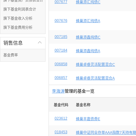
旗下基金资产负债表合计
007677
蜂巢添汇纯债C
旗下基金利润表合计
旗下基金收入分析
007676
蜂巢添汇纯债A
旗下基金费用分析
007185
蜂巢添鑫纯债C
销售信息

007184
蜂巢添鑫纯债A
基金费率
006858
蜂巢卓睿灵活配置混合C
006857
蜂巢卓睿灵活配置混合A
李海涛
管理的基金一览
基金代码
基金名称
023612
蜂巢丰嘉债券E
018453
蜂巢中证同业存单AAA指数7天持有