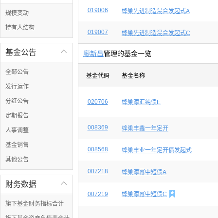
019006
蜂巢先进制造混合发起式A
规模变动
持有人结构
019007
蜂巢先进制造混合发起式C
基金公告

廖新昌
管理的基金一览
全部公告
基金代码
基金名称
发行运作
分红公告
020706
蜂巢添汇纯债E
定期报告
008369
蜂巢丰鑫一年定开
人事调整
基金销售
008568
蜂巢丰业一年定开债发起式
其他公告
007218
蜂巢添幂中短债A
财务数据


007219
蜂巢添幂中短债C
旗下基金财务指标合计