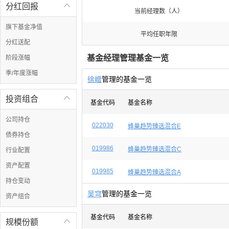
分红回报

当前经理数（人）
旗下基金净值
平均任职年限
分红送配
基金经理管理基金一览
阶段涨幅
季/年度涨幅
徐嶒
管理的基金一览
投资组合

基金代码
基金名称
公司持仓
022030
蜂巢趋势臻选混合E
债券持仓
019986
蜂巢趋势臻选混合C
行业配置
资产配置
019985
蜂巢趋势臻选混合A
持仓变动
吴穹
管理的基金一览
资产组合
基金代码
基金名称
规模份额
