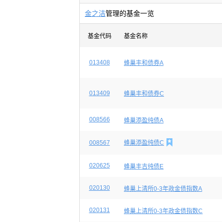
金之洁
管理的基金一览
基金代码
基金名称
013408
蜂巢丰和债券A
013409
蜂巢丰和债券C
008566
蜂巢添盈纯债A

008567
蜂巢添盈纯债C
020625
蜂巢丰吉纯债E
020130
蜂巢上清所0-3年政金债指数A
020131
蜂巢上清所0-3年政金债指数C