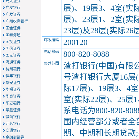
光大证券
层)、19层3、4室(实际
广发银行
广发证券
层)、23层1、2室(实
广州农商银行
国金证券
23层)及28层(实际26层
国泰海通
邮政编码
200120
国投证券
国信证券
电话号码
800-820-8088
国元证券
海通证券
经营范围
渣打银行(中国)有限公
杭州银行
号渣打银行大厦16层(实
恒丰银行
华安证券
际17层)、19层3、4室
华福证券
华泰证券
室(实际22层)、25层
华夏银行
系电话为800-820
华鑫证券
徽商银行
围内经营部分或者全
江苏银行
交通银行
期、中期和长期贷款;
金融街证券