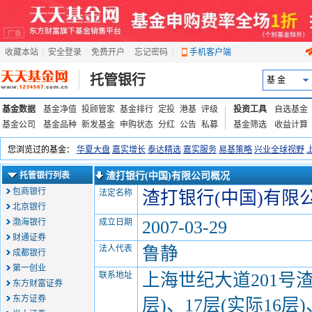
收藏本站
|
安全登录
|
免费开户
忘记密码
|
手机客户端
托管银行
基 金
基金数据
基金净值
投顾管家
基金排行
定投
港基
评级
投资工具
自选基金
基金公司
基金品种
新发基金
申购状态
分红
公告
私募
基金筛选
收益计算
托管银行列表
渣打银行(中国)有限公司概况
包商银行
法定名称
渣打银行(中国)有限
北京银行
渤海银行
成立日期
2007-03-29
财通证券
法人代表
鲁静
成都银行
第一创业
联系地址
上海世纪大道201号渣
东方财富证券
东方证券
层)、17层(实际16层)