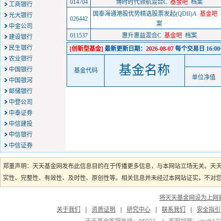
014704
博时时代领航混合C
基金吧
档案
工商银行
国泰海通港股优势精选股票发起(QDII)A
基金吧
光大银行
026442
案
中金公司
011537
惠升惠益混合C
基金吧
档案
建设银行
民生银行
[创新型基金]
最新更新日期：
2026-08-07
每个交易日 16:0
农业银行
基金名称
中国银行
基金代码
单位净值
中国银河
邮储银行
中登公司
中泰证券
中信建投
中信银行
中信证券
郑重声明：天天基金网发布此信息目的在于传播更多信息，与本网站立场无关。天
实性、完整性、有效性、及时性、原创性等。相关信息并未经过本网站证实，不对您构
将天天基金网设为上网
关于我们
|
资质证明
|
研究中心
|
联系我们
|
安全指引