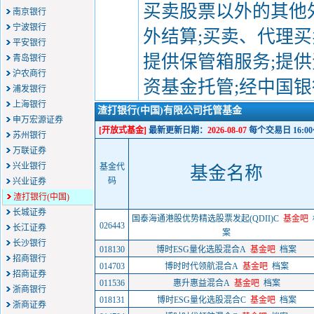
买卖股票以外的其他
南京银行
宁波银行
外结算;买卖、代理买
平安银行
提供保管箱服务;提供
青岛银行
沪农商行
资基金托管;经中国
浦发银行
上海银行
渣打银行(中国)有限公司托管基金
申万宏源证券
[开放式基金]
最新更新日期：
2026-08-07
每个交易日 16:0
苏州银行
万联证券
兴业银行
基金代
基金名称
码
兴业证券
渣打银行(中国)
长城证券
国泰海通港股优势精选股票发起(QDII)C
基金吧
026443
长江证券
案
长沙银行
018130
博时ESG量化选股混合A
基金吧
档案
招商银行
014703
博时时代领航混合A
基金吧
档案
招商证券
011536
惠升惠益混合A
基金吧
档案
浙商银行
018131
博时ESG量化选股混合C
基金吧
档案
浙商证券