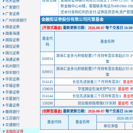
经营范围
金融街证券股份有限公司成立于1998-12-
光大证券
新金融中心40楼，客服联系电话为4001966
广发银行
还本付息和红利的支付;证券投资咨询;资产管
广发证券
金融街证券股份有限公司托管基金
广州农商银行
国金证券
[开放式基金]
最新更新日期：
2026-08-07
每个交易日 16:0
国泰海通
基金代
国投证券
基金名称
码
国信证券
国元证券
渤海汇金多元积极配置3个月持有混合发起(ETF-FO
026914
海通证券
案
杭州银行
渤海汇金多元积极配置3个月持有混合发起(ETF-FO
026915
恒丰银行
案
华安证券
014145
长信先进装备三个月持有混合C
基金
华福证券
159019
华宝国证石油天然气ETF
基金吧
华泰证券
014144
长信先进装备三个月持有混合A
基金
华夏银行
159290
创业板综指增强ETF东财
基金吧
华鑫证券
[创新型基金]
最新更新日期：
2026-08-07
每个交易日 16:0
徽商银行
江苏银行
2026-08-0
基金代码
基金名称
交通银行
单位净值
金融街证券