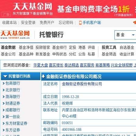
收藏本站
|
安全登录
|
免费开户
忘记密码
|
手机客户端
托管银行
基 金
基金数据
基金净值
投顾管家
基金排行
定投
港基
评级
投资工具
自选基金
基金公司
基金品种
新发基金
申购状态
分红
公告
私募
基金筛选
收益计算
托管银行列表
金融街证券股份有限公司概况
包商银行
法定名称
金融街证券股份有限公司
北京银行
渤海银行
成立日期
1998-12-28
财通证券
法人代表
祝艳辉
成都银行
联系地址
内蒙古自治区呼和浩特市新城区海拉尔东街满世
中心40楼
第一创业
邮政编码
010051
东方财富证券
电话号码
4001966-188
东方证券