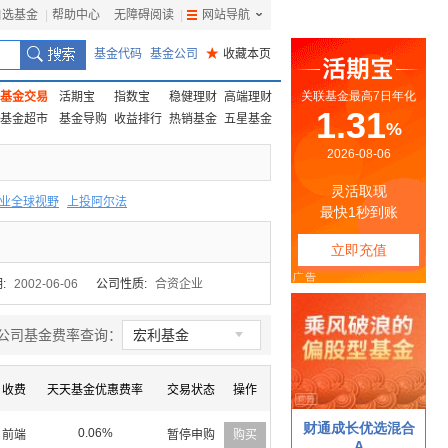
自选基金
|
帮助中心
无障碍阅读
|
网站导航
|
基金代码
基金公司
★
收藏本页
基金交易
活期宝
指数宝
稳健理财
高端理财
基金超市
基金导购
收益排行
热销基金
五星基金
业全球视野
上投阿尔法
F
上投优势
信诚蓝筹
:
2002-06-06
公司性质:
合资企业

公司基金费率查询：
宏利基金
收费
天天基金优惠费率
交易状态
操作
0.06%
前端
暂停申购
购买