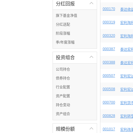
分红回报

000170
泰达收
旗下基金净值
000319
宏利淘
分红送配
阶段涨幅
000320
宏利淘
季/年度涨幅
000387
泰达宏
投资组合

000388
泰达宏
公司持仓
000507
宏利宏
债券持仓
行业配置
000508
宏利宏
资产配置
000700
宏利货
持仓变动
资产组合
000828
宏利转
规模份额

001017
宏利改