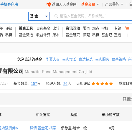
手机客户端
返回天天基金网
|
基金交易
|
产品导购
|
基 金
请输入基金代码、名称或简拼
基
评级
投资工具
自选基金
比较
资讯互动
要闻
观点
学校
专题
告
私募
基金筛选
收益计算
账本
基金研究
策略
私募
基金吧
直播
您浏览过的基金：
华夏大盘
嘉实增长
泰达精选
嘉实服务
易基策略
兴
易方达上证中盘ETF联接A
交银成长
添富优势
华安宏利
上证180价值ET
理有限公司
Manulife Fund Management Co.,Ltd.





11亿元
基金数量:
157
只
经理人数:
26
人
天相评级:
成立日期
其他
称
相关链接
类型
最小购买额
益增强债券A
详情
基金吧
档案
债券型-混合二级
10元