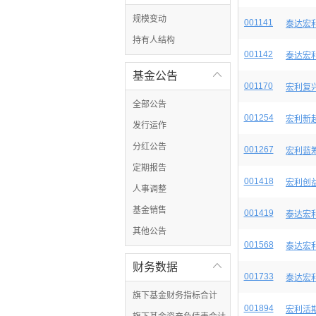
规模变动
001141
泰达宏
持有人结构
001142
泰达宏
基金公告

001170
宏利复
全部公告
001254
宏利新
发行运作
分红公告
001267
宏利蓝
定期报告
001418
宏利创
人事调整
基金销售
001419
泰达宏
其他公告
001568
泰达宏
财务数据

001733
泰达宏
旗下基金财务指标合计
001894
宏利活