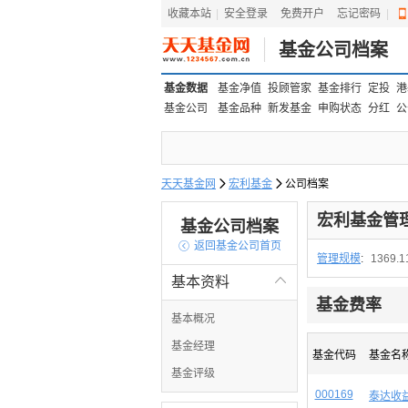
收藏本站
|
安全登录
|
免费开户
忘记密码
|
基金公司档案
基金数据
基金净值
投顾管家
基金排行
定投
港
基金公司
基金品种
新发基金
申购状态
分红
公
天天基金网

宏利基金

公司档案
宏利基金管
基金公司档案

返回基金公司首页
管理规模
:
1369.
基本资料

基金费率
基本概况
基金经理
基金代码
基金名
基金评级
000169
泰达收