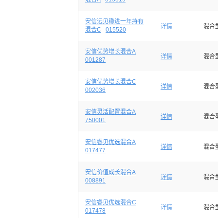
安信远见稳进一年持有
详情
混合
混合C
015520
安信优势增长混合A
详情
混合
001287
安信优势增长混合C
详情
混合
002036
安信灵活配置混合A
详情
混合
750001
安信睿见优选混合A
详情
混合
017477
安信价值成长混合A
详情
混合
008891
安信睿见优选混合C
详情
混合
017478