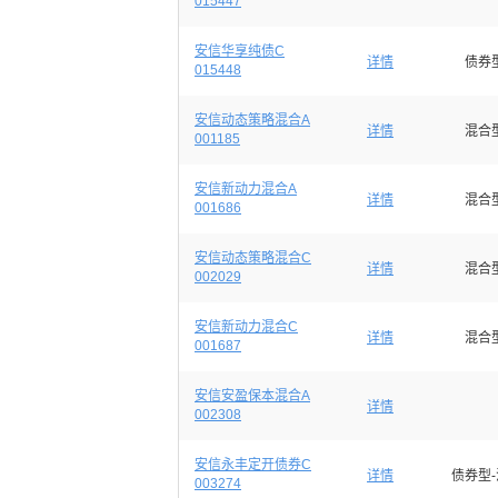
015447
安信华享纯债C
详情
债券
015448
安信动态策略混合A
详情
混合
001185
安信新动力混合A
详情
混合
001686
安信动态策略混合C
详情
混合
002029
安信新动力混合C
详情
混合
001687
安信安盈保本混合A
详情
002308
安信永丰定开债券C
详情
债券型
003274