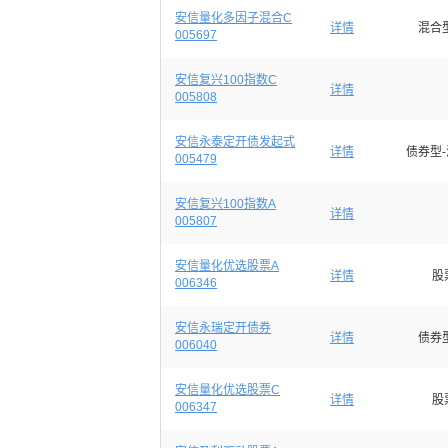
安信量化多因子混合C
详情
混合
005697
安信复兴100指数C
详情
005808
安信永泰定开债发起式
详情
债券型
005479
安信复兴100指数A
详情
005807
安信量化优选股票A
详情
股
006346
安信永瑞定开债券
详情
债券
006040
安信量化优选股票C
详情
股
006347