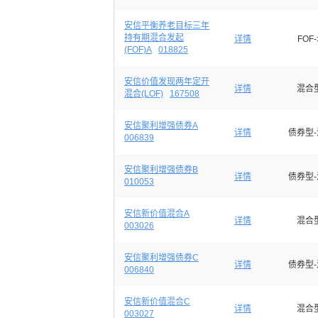
安信平衡养老目标三年
持有期混合发起
详情
FOF
(FOF)A
018825
安信价值发现两年定开
详情
混合
混合(LOF)
167508
安信聚利增强债券A
详情
债券型
006839
安信聚利增强债券B
详情
债券型
010053
安信新价值混合A
详情
混合
003026
安信聚利增强债券C
详情
债券型
006840
安信新价值混合C
详情
混合
003027