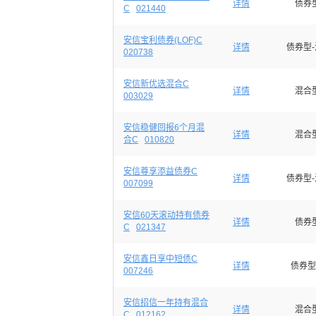
详情
债券
C
021440
安信宝利债券(LOF)C
详情
债券型
020738
安信新优选混合C
详情
混合
003029
安信稳健回报6个月混
详情
混合
合C
010820
安信尊享添益债券C
详情
债券型
007099
安信60天滚动持有债券
详情
债券
C
021347
安信鑫日享中短债C
详情
债券型
007246
安信招信一年持有混合
详情
混合
C
012162