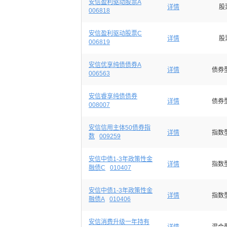
安信盈利驱动股票A
详情
股
006818
安信盈利驱动股票C
详情
股
006819
安信优享纯债债券A
详情
债券
006563
安信睿享纯债债券
详情
债券
008007
安信信用主体50债券指
详情
指数
数
009259
安信中债1-3年政策性金
详情
指数
融债C
010407
安信中债1-3年政策性金
详情
指数
融债A
010406
安信消费升级一年持有