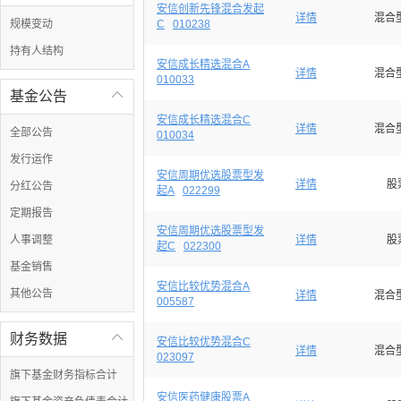
安信创新先锋混合发起
详情
混合
规模变动
C
010238
持有人结构
安信成长精选混合A
详情
混合
010033
基金公告

安信成长精选混合C
详情
混合
全部公告
010034
发行运作
安信周期优选股票型发
详情
股
分红公告
起A
022299
定期报告
安信周期优选股票型发
人事调整
详情
股
起C
022300
基金销售
安信比较优势混合A
其他公告
详情
混合
005587
财务数据

安信比较优势混合C
详情
混合
023097
旗下基金财务指标合计
安信医药健康股票A