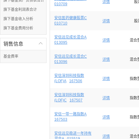
旗下基金资产负债表合计
详情
股
010709
旗下基金利润表合计
安信医药健康股票C
旗下基金收入分析
详情
股
010710
旗下基金费用分析
安信远见成长混合A
详情
混合
013095
销售信息

基金费率
安信远见成长混合C
详情
混合
013096
安信深圳科技指数
详情
指数
(LOF)A
167506
安信深圳科技指数
详情
指数
(LOF)C
167507
安信一带一路指数A
详情
指数
167503
安信远见稳进一年持有
详情
混合
混合A
015519