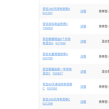
安信180天持有债券A
详情
债券型
021267
安信目标收益债券C
详情
债券型
750003
安信稳健增益6个月持
详情
混合
有混合A
017540
安信长鑫增强债券A
详情
债券型
020785
安信稳健启航一年持有
详情
混合
混合C
016827
安信90天滚动持有债券
详情
债券型
C
020392
安信180天持有债券C
详情
债券型
021268