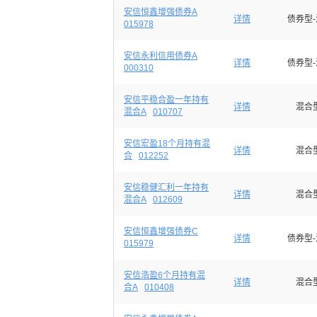
安信恒鑫增强债券A
详情
债券型
015978
安信永利信用债券A
详情
债券型
000310
安信平稳合盈一年持有
详情
混合
混合A
010707
安信宏盈18个月持有混
详情
混合
合
012252
安信稳健汇利一年持有
详情
混合
混合A
012609
安信恒鑫增强债券C
详情
债券型
015979
安信浩盈6个月持有混
详情
混合
合A
010408