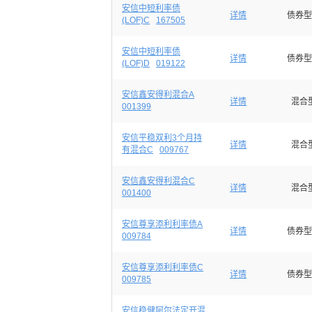
安信中短利率债
详情
债券型
(LOF)C
167505
安信中短利率债
详情
债券型
(LOF)D
019122
安信鑫安得利混合A
详情
混合
001399
安信平稳双利3个月持
详情
混合
有混合C
009767
安信鑫安得利混合C
详情
混合
001400
安信尊享添利利率债A
详情
债券型
009784
安信尊享添利利率债C
详情
债券型
009785
安信稳健阿尔法定开混