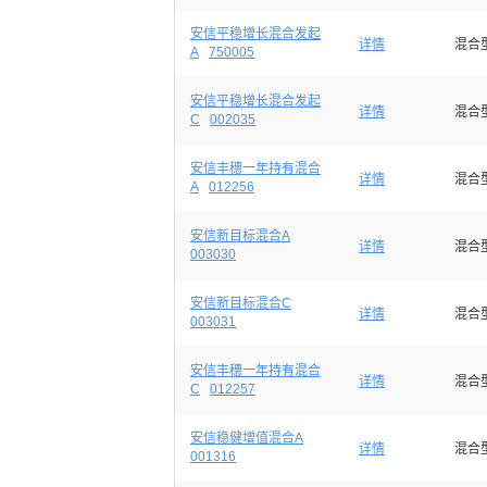
安信平稳增长混合发起
详情
混合
A
750005
安信平稳增长混合发起
详情
混合
C
002035
安信丰穗一年持有混合
详情
混合
A
012256
安信新目标混合A
详情
混合
003030
安信新目标混合C
详情
混合
003031
安信丰穗一年持有混合
详情
混合
C
012257
安信稳健增值混合A
详情
混合
001316