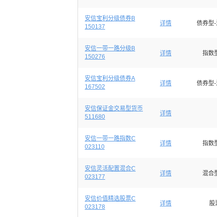
安信宝利分级债券B
详情
债券型
150137
安信一带一路分级B
详情
指数
150276
安信宝利分级债券A
详情
债券型
167502
安信保证金交易型货币
详情
511680
安信一带一路指数C
详情
指数
023110
安信灵活配置混合C
详情
混合
023177
安信价值精选股票C
详情
股
023178