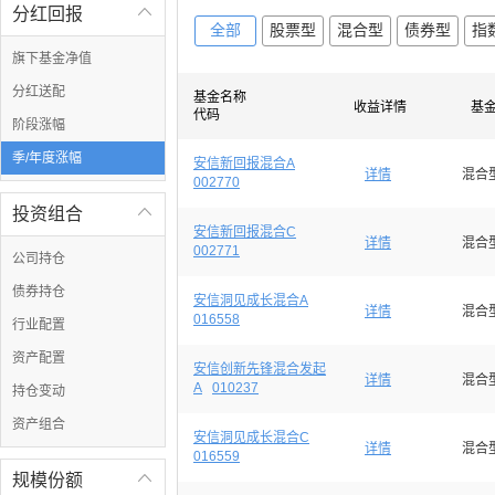
分红回报

全部
股票型
混合型
债券型
指
旗下基金净值
分红送配
基金名称
收益详情
基
代码
阶段涨幅
季/年度涨幅
安信新回报混合A
详情
混合
002770
投资组合

安信新回报混合C
详情
混合
002771
公司持仓
债券持仓
安信洞见成长混合A
详情
混合
016558
行业配置
资产配置
安信创新先锋混合发起
详情
混合
A
010237
持仓变动
资产组合
安信洞见成长混合C
详情
混合
016559
规模份额
