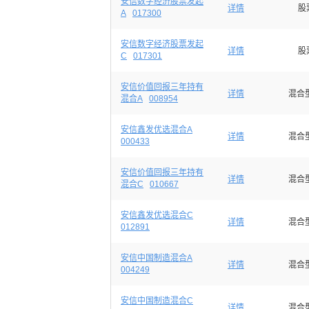
安信数字经济股票发起
详情
股
A
017300
安信数字经济股票发起
详情
股
C
017301
安信价值回报三年持有
详情
混合
混合A
008954
安信鑫发优选混合A
详情
混合
000433
安信价值回报三年持有
详情
混合
混合C
010667
安信鑫发优选混合C
详情
混合
012891
安信中国制造混合A
详情
混合
004249
安信中国制造混合C
详情
混合