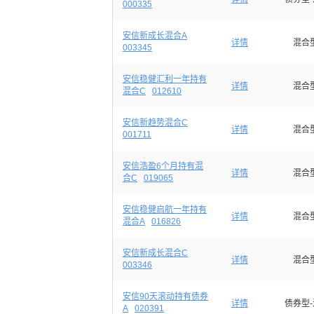
000335
安信新成长混合A
详情
混合
003345
安信稳健汇利一年持有
详情
混合
混合C
012610
安信新趋势混合C
详情
混合
001711
安信浩盈6个月持有混
详情
混合
合C
019065
安信稳健启航一年持有
详情
混合
混合A
016826
安信新成长混合C
详情
混合
003346
安信90天滚动持有债券
详情
债券型
A
020391