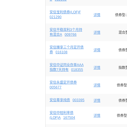
安信宝利债券(LOF)F
详情
债券型
021290
安信平稳双利3个月持
详情
混合
有混合A
009766
安信臻享三个月定开债
详情
债券
券
016108
安信中证同业存单AAA
详情
指数
指数7天持有
018355
安信永盛定开债券
详情
债券型
005677
安信尊享纯债
003395
详情
债券
安信中短利率债
详情
债券型
(LOF)A
167504