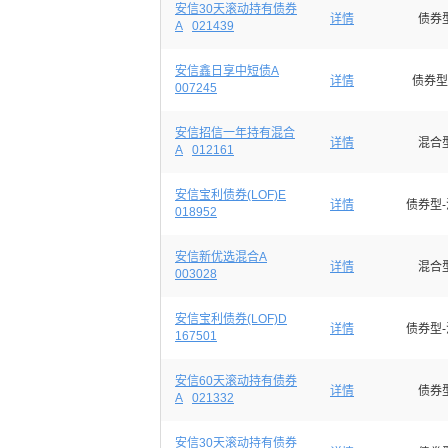
安信30天滚动持有债券
详情
债券
A
021439
安信鑫日享中短债A
详情
债券型
007245
安信招信一年持有混合
详情
混合
A
012161
安信宝利债券(LOF)E
详情
债券型
018952
安信新优选混合A
详情
混合
003028
安信宝利债券(LOF)D
详情
债券型
167501
安信60天滚动持有债券
详情
债券
A
021332
安信30天滚动持有债券