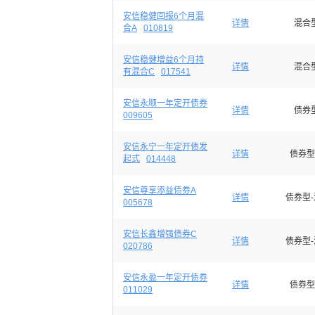
安信稳健回报6个月混
详情
混合
合A
010819
安信稳健增益6个月持
详情
混合
有混合C
017541
安信永顺一年定开债券
详情
债券
009605
安信永宁一年定开债发
详情
债券型
起式
014448
安信尊享添益债券A
详情
债券型
005678
安信长鑫增强债券C
详情
债券型
020786
安信永盈一年定开债券
详情
债券型
011029