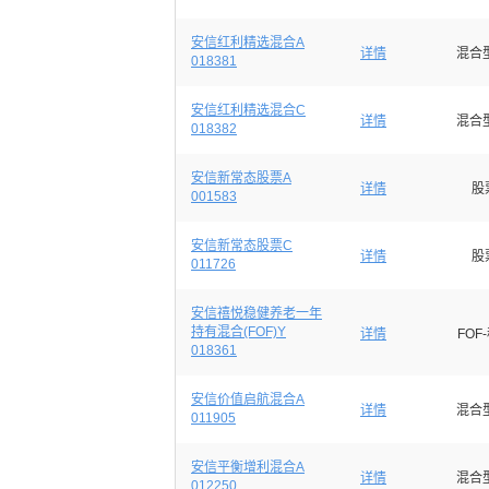
安信红利精选混合A
详情
混合
018381
安信红利精选混合C
详情
混合
018382
安信新常态股票A
详情
股
001583
安信新常态股票C
详情
股
011726
安信禧悦稳健养老一年
持有混合(FOF)Y
详情
FOF
018361
安信价值启航混合A
详情
混合
011905
安信平衡增利混合A
详情
混合
012250