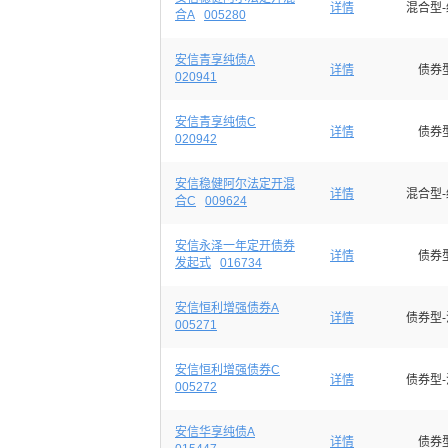
详情
混合型
合A
005280
安信青享纯债A
详情
债券
020941
安信青享纯债C
详情
债券
020942
安信稳健阿尔法定开混
详情
混合型
合C
009624
安信永泽一年定开债券
详情
债券
发起式
016734
安信恒利增强债券A
详情
债券型
005271
安信恒利增强债券C
详情
债券型
005272
安信华享纯债A
详情
债券