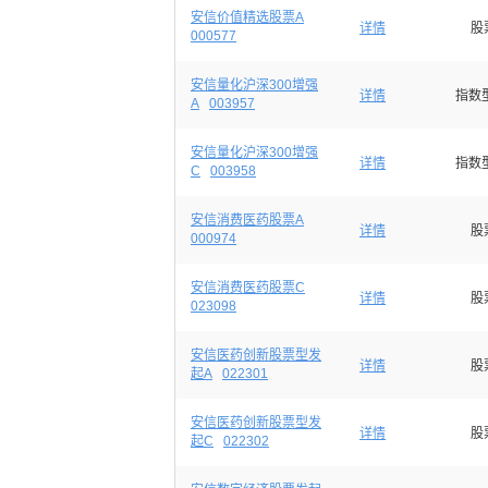
安信价值精选股票A
详情
股
000577
安信量化沪深300增强
详情
指数
A
003957
安信量化沪深300增强
详情
指数
C
003958
安信消费医药股票A
详情
股
000974
安信消费医药股票C
详情
股
023098
安信医药创新股票型发
详情
股
起A
022301
安信医药创新股票型发
详情
股
起C
022302