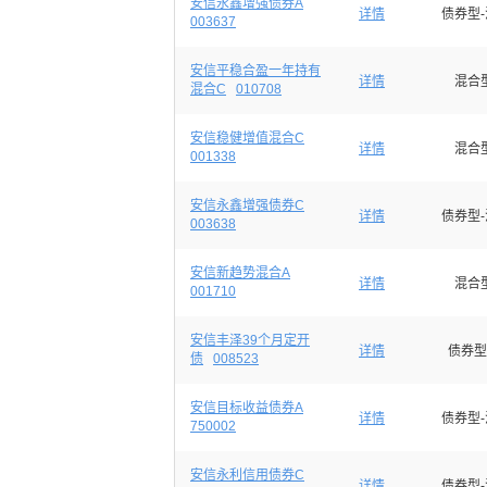
安信永鑫增强债券A
详情
债券型
003637
安信平稳合盈一年持有
详情
混合
混合C
010708
安信稳健增值混合C
详情
混合
001338
安信永鑫增强债券C
详情
债券型
003638
安信新趋势混合A
详情
混合
001710
安信丰泽39个月定开
详情
债券型
债
008523
安信目标收益债券A
详情
债券型
750002
安信永利信用债券C
详情
债券型