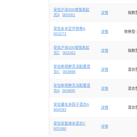
安信沪深300增强发起
详情
指数
式A
003261
安信永丰定开债券A
详情
债券型
003273
安信沪深300增强发起
详情
指数
式C
003262
安信新视野灵活配置混
详情
混合
合C
003896
安信新视野灵活配置混
详情
混合
合A
003895
安信量化多因子混合A
详情
混合
004592
安信安盈保本混合C
详情
005380