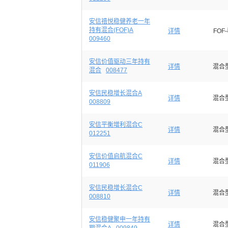
安信禧悦稳健养老一年
持有混合(FOF)A
详情
FOF
009460
安信价值驱动三年持有
详情
混合
混合
008477
安信民稳增长混合A
详情
混合
008809
安信平衡增利混合C
详情
混合
012251
安信价值启航混合C
详情
混合
011906
安信民稳增长混合C
详情
混合
008810
安信稳健聚申一年持有
详情
混合