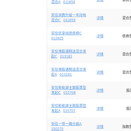
详情
混合
混合A
011858
安信消费升级一年持有
详情
混合
混合C
011859
安信优享纯债债券C
详情
债券
012825
安信港股通精选混合发
详情
混合
起C
013182
安信港股通精选混合发
详情
混合
起A
013181
安信新能源主题股票型
详情
股
发起C
015708
安信新能源主题股票型
详情
股
发起A
015707
安信一带一路分级A
详情
指数
150275