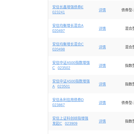
安信长鑫增强债券E
详情
债券型
023241
安信均衡增长混合A
详情
混合
020497
安信均衡增长混合C
详情
混合
020498
安信中证A500指数增强
详情
指数
C
023502
安信中证A500指数增强
详情
指数
A
023501
安信永利信用债券D
详情
债券型
023867
安信上证科创综指增强
详情
指数
发起C
023909