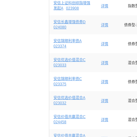
安信上证科创综指增强
详情
指数
发起A
023908
安信长鑫增强债券D
详情
债券型
024080
安信锦顺利率债A
详情
债券
023374
安信优选价值混合C
详情
混合
023033
安信锦顺利率债C
详情
债券
023375
安信优选价值混合A
详情
混合
023032
安信价值共赢混合C
详情
混合
024458
安信价值共赢混合A