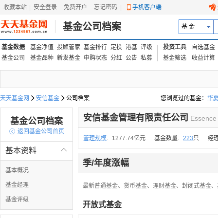
收藏本站
|
安全登录
|
免费开户
忘记密码
|
手机客户端
基金公司档案
基 金
基金数据
基金净值
投顾管家
基金排行
定投
港基
评级
投资工具
自选基金
基金公司
基金品种
新发基金
申购状态
分红
公告
私募
基金筛选
收益计算
天天基金网

安信基金

公司档案
您浏览过的基金：
华
易方达上证中盘ETF联接
安信基金管理有限责任公司
Essence 
基金公司档案

返回基金公司首页
管理规模
:
1277.74亿元
基金数量:
223
只
经
基本资料

季/年度涨幅
基本概况
基金经理
最新普通基金、货币基金、理财基金、封闭式基金、
基金评级
开放式基金