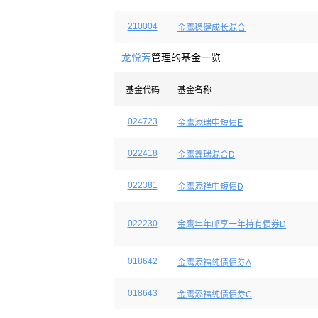
210004
金鹰稳健成长混合
龙悦芳
管理的基金一览
基金代码
基金名称
024723
金鹰添瑞中短债E
022418
金鹰鑫瑞混合D
022381
金鹰添祥中短债D
022230
金鹰年年邮享一年持有债券D
018642
金鹰添福纯债债券A
018643
金鹰添福纯债债券C