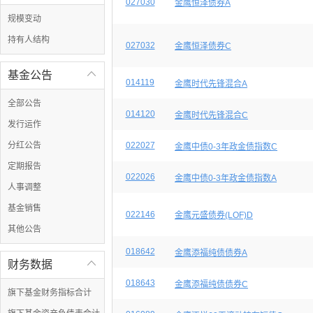
027030
金鹰恒泽债券A
规模变动
持有人结构
027032
金鹰恒泽债券C
基金公告

014119
金鹰时代先锋混合A
全部公告
014120
金鹰时代先锋混合C
发行运作
分红公告
022027
金鹰中债0-3年政金债指数C
定期报告
022026
金鹰中债0-3年政金债指数A
人事调整
基金销售
022146
金鹰元盛债券(LOF)D
其他公告
018642
金鹰添福纯债债券A
财务数据

018643
金鹰添福纯债债券C
旗下基金财务指标合计