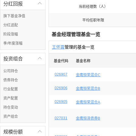
分红回报

当前经理数（人）
旗下基金净值
平均任职年限
分红送配
基金经理管理基金一览
阶段涨幅
季/年度涨幅
王怀震
管理的基金一览
投资组合

基金代码
基金名称
公司持仓
026907
金鹰恒荣混合C
债券持仓
026906
金鹰恒荣混合B
行业配置
资产配置
026905
金鹰恒荣混合A
持仓变动
资产组合
027031
金鹰恒泽债券B
规模份额
