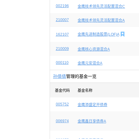
002196
金鹰技术领先灵活配置混合C
210007
金鹰技术领先灵活配置混合A

162107
金鹰先进制造股票(LOF)A
210009
金鹰核心资源混合A
000110
金鹰元安混合A
孙倩倩
管理的基金一览
基金代码
基金名称
005752
金鹰添盛定开债券
006974
金鹰鑫日享债券A