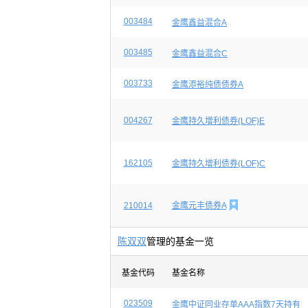
003484
金鹰鑫益混合A
003485
金鹰鑫益混合C
003733
金鹰添裕纯债债券A
004267
金鹰持久增利债券(LOF)E
162105
金鹰持久增利债券(LOF)C

210014
金鹰元丰债券A
陈双双
管理的基金一览
基金代码
基金名称
023509
金鹰中证同业存单AAA指数7天持有