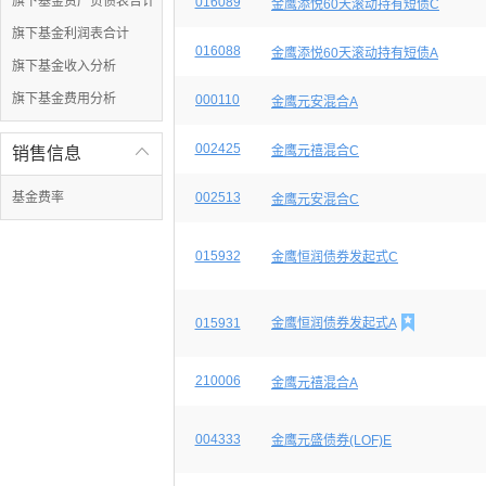
旗下基金资产负债表合计
016089
金鹰添悦60天滚动持有短债C
旗下基金利润表合计
016088
金鹰添悦60天滚动持有短债A
旗下基金收入分析
旗下基金费用分析
000110
金鹰元安混合A
002425
金鹰元禧混合C
销售信息

基金费率
002513
金鹰元安混合C
015932
金鹰恒润债券发起式C

015931
金鹰恒润债券发起式A
210006
金鹰元禧混合A
004333
金鹰元盛债券(LOF)E