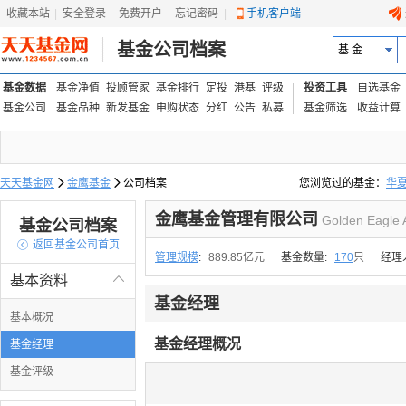
收藏本站
|
安全登录
|
免费开户
忘记密码
|
手机客户端
基金公司档案
基 金
基金数据
基金净值
投顾管家
基金排行
定投
港基
评级
投资工具
自选基金
基金公司
基金品种
新发基金
申购状态
分红
公告
私募
基金筛选
收益计算
天天基金网

金鹰基金

公司档案
您浏览过的基金：
华
易方达上证中盘ETF联接
金鹰基金管理有限公司
Golden Eagle 
基金公司档案

返回基金公司首页
管理规模
:
889.85亿元
基金数量:
170
只
经理
基本资料

基金经理
基本概况
基金经理概况
基金经理
基金评级