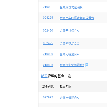
210001
金鹰成份优选混合
004265
金鹰民丰回报定期开放混合
002490
金鹰元祺债券A
002425
金鹰元禧混合C
210006
金鹰元禧混合A

210003
金鹰行业优势混合A
邹卫
管理的基金一览
基金代码
基金名称
027972
金鹰丰誉混合A