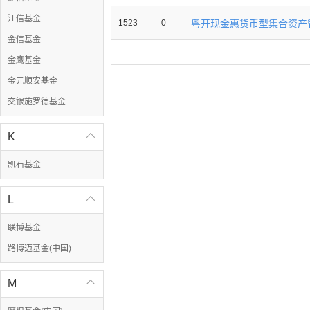
江信基金
1523
0
粤开现金惠货币型集合资产管理
金信基金
金鹰基金
金元顺安基金
交银施罗德基金
K

凯石基金
L

联博基金
路博迈基金(中国)
M
