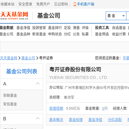
收藏本站
|
安全登录
|
免费开户
忘记密码
|
手机客户端
基金公司
基 金
基金数据
基金净值
投顾管家
基金排行
定投
港基
评级
投资工具
自选基金
基金公司
基金品种
新发基金
申购状态
分红
公告
私募
基金筛选
收益计算
天天基金网

基金公司

粤开证券
您浏览过的基金：
华
易方达上证中盘ETF联接
粤开证券股份有限公司
基金公司列表
YUEKAI SECURITIES CO., LTD.
A

办公地址:
广州市黄埔区科学大道60号开发区控股中心
安联基金
总经理:
崔洪军
安信基金
管理规模
:
5.55亿元
基金数量:
0
只
经理人数:
B

基本概况
基金经理
基金净值
分红送配