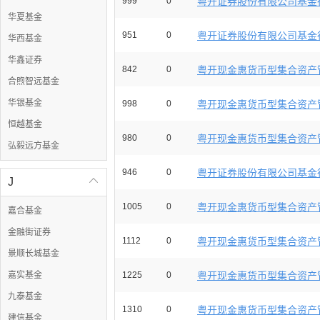
999
0
粤开证券股份有限公司基金行
华夏基金
951
0
粤开证券股份有限公司基金行
华西基金
华鑫证券
842
0
粤开现金惠货币型集合资产管理
合煦智远基金
华银基金
998
0
粤开现金惠货币型集合资产管
恒越基金
980
0
粤开现金惠货币型集合资产管
弘毅远方基金
946
0
粤开证券股份有限公司基金行
J

1005
0
粤开现金惠货币型集合资产管理
嘉合基金
金融街证券
1112
0
粤开现金惠货币型集合资产管理
景顺长城基金
嘉实基金
1225
0
粤开现金惠货币型集合资产管
九泰基金
1310
0
粤开现金惠货币型集合资产管
建信基金