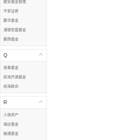
鹏安基金管理
平安证券
鹏华基金
浦银安盛基金
鹏扬基金
Q

泉果基金
前海开源基金
前海联合
R

人保资产
瑞达基金
融通基金