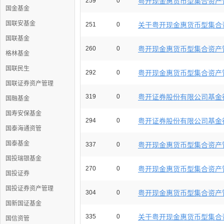
259
0
粤开现金惠货币型集合资产管
国金基金
国联安基金
251
0
关于粤开现金惠货币型集合资
国联基金
260
0
粤开现金惠货币型集合资产管
格林基金
国联民生
292
0
粤开现金惠货币型集合资产管
国联证券资产管理
319
0
粤开证券股份有限公司基金行
国融基金
国寿安保基金
294
0
粤开证券股份有限公司基金行
国泰海通资管
国泰基金
337
0
粤开现金惠货币型集合资产管
国投瑞银基金
270
0
粤开现金惠货币型集合资产管
国投证券
国投证券资产管理
304
0
粤开现金惠货币型集合资产管理
国新国证基金
335
0
关于粤开现金惠货币型集合资
国信资管