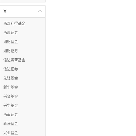
X

西部利得基金
西部证券
湘财基金
湘财证券
信达澳亚基金
信达证券
先锋基金
新华基金
兴合基金
兴华基金
西南证券
新沃基金
兴业基金