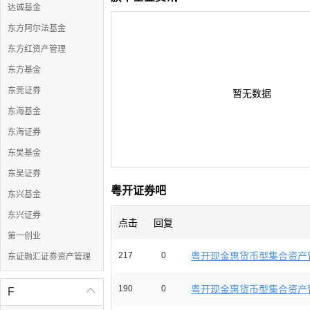
达诚基金
东方阿尔法基金
东方红资产管理
东方基金
东莞证券
暂无数据
东海基金
东海证券
东吴基金
东吴证券
粤开证券吧
东兴基金
东兴证券
点击
回复
第一创业
217
0
粤开现金惠货币型集合资产管
东证融汇证券资产管理
190
0
粤开现金惠货币型集合资产管理
F
