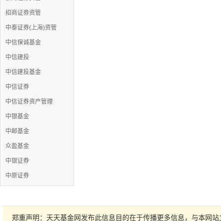
招商证券资管
中泰证券(上海)资管
中信保诚基金
中信建投
中信建投基金
中信证券
中信证券资产管理
中银基金
中邮基金
众盈基金
中银证券
中原证券
郑重声明：天天基金网发布此信息目的在于传播更多信息，与本网站