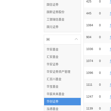
425
0
国信证券
国新证券股份
445
0
工银瑞信基金
1084
0
国元证券
904
0
H

1036
0
华安基金
汇安基金
1074
0
华安证券
华安证券资产管理
1096
0
汇百川基金
1111
0
华宝基金
华宸未来基金
1247
0
华创证券
1139
0
泓德基金