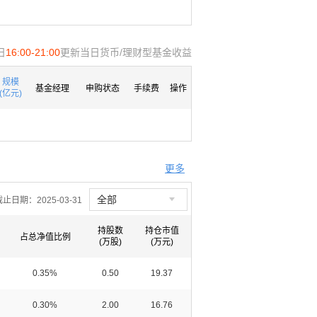
日
16:00-21:00
更新当日货币/理财型基金收益
规模
基金经理
申购状态
手续费
操作
(亿元)
更多

全部
截止日期：
2025-03-31
持股数
持仓市值
占总净值比例
(万股)
(万元)
0.35%
0.50
19.37
0.30%
2.00
16.76