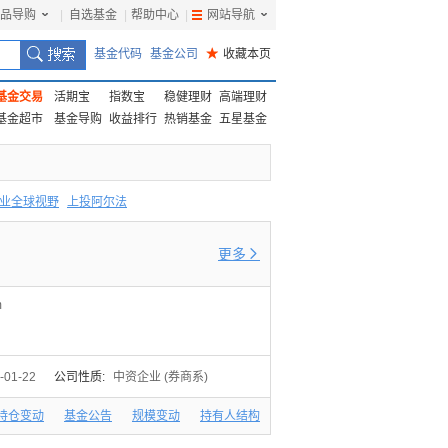
品导购
|
自选基金
|
帮助中心
|
网站导航
|
基金代码
基金公司
★
收藏本页
基金交易
活期宝
指数宝
稳健理财
高端理财
基金超市
基金导购
收益排行
热销基金
五星基金
业全球视野
上投阿尔法
F
上投优势
信诚蓝筹
更多

m
-01-22
公司性质:
中资企业 (券商系)
持仓变动
基金公告
规模变动
持有人结构