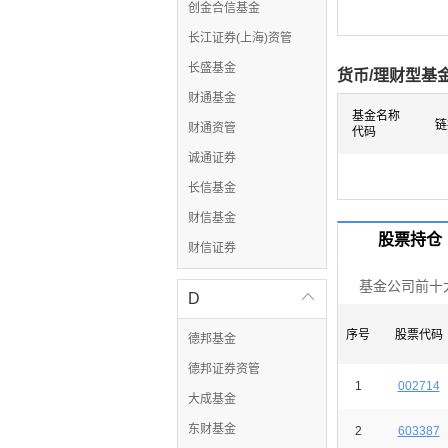
创金合信基金
长江证券(上海)资管
长盛基金
货币/理财型基
财通基金
基金名称
链
财通资管
代码
诚通证券
长信基金
财信基金
股票持仓
财信证券
基金公司前十
D

序号
股票代码
德邦基金
德邦证券资管
1
002714
大成基金
东财基金
2
603387