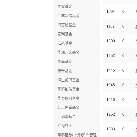
华富基金
1094
0
汇丰晋信基金
海富通基金
1152
0
宏利基金
1300
0
汇泉基金
华润元大基金
1252
0
华商基金
1445
0
惠升基金
恒生前海基金
1045
0
华泰柏瑞基金
华泰保兴基金
1210
0
红土创新基金
1262
0
汇添富基金
红塔红土
1383
0
华泰证券(上海)资产管理