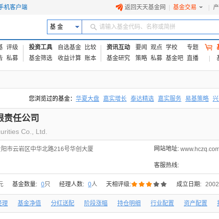
手机客户端
返回天天基金网
|
基金交易
|
产
基 金
请输入基金代码、名称或简拼
基
评级
投资工具
自选基金
比较
资讯互动
要闻
观点
学校
专题
告
私募
基金筛选
收益计算
账本
基金研究
策略
私募
基金吧
直播
您浏览过的基金：
华夏大盘
嘉实增长
泰达精选
嘉实服务
易基策略
兴
易方达上证中盘ETF联接A
交银成长
添富优势
华安宏利
上证180价值ET
限责任公司
ities Co., Ltd.
网站地址:
阳市云岩区中华北路216号华创大厦
www.hczq.co
客服热线:





元
基金数量:
0
只
经理人数:
0
人
天相评级:
成立日期:
2002
经理
基金净值
分红送配
阶段涨幅
持仓明细
行业配置
资产配置