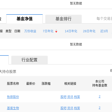
暂无数据
每个交易
金
基金净值
基金排行

接
类型
日期
万份收益
7日年化
14日年化
28日年化
近3月

暂无数据
行业配置
大持仓股票
本公司
股票名称
最新价
涨跌幅
相关链接
持有基金数
2
牧原股份
股吧
资讯
档案
2
基蛋生物
股吧
资讯
档案