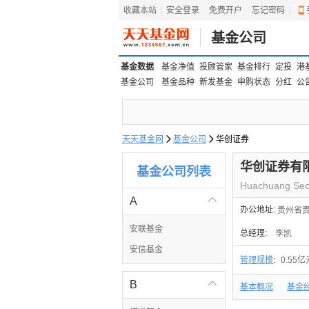
收藏本站
|
安全登录
|
免费开户
忘记密码
|
基金公司
基金数据
基金净值
投顾管家
基金排行
定投
港
基金公司
基金品种
新发基金
申购状态
分红
公
天天基金网

基金公司

华创证券
华创证券有
基金公司列表
Huachuang Secur
A

办公地址:
贵州省贵
安联基金
总经理:
李凯
安信基金
管理规模
:
0.55亿
B

基本概况
基金