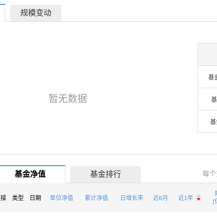
规模变动
基
暂无数据
基
基
每个
基金净值
基金排行

链接
类型
日期
单位净值
累计净值
日增长率
近6月
近1年

(