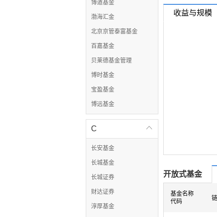
博道基金
收益与规模
渤海汇金
北京京管泰富基金
百嘉基金
贝莱德基金管理
博时基金
宝盈基金
博远基金
C

长安基金
长城基金
开放式基金
长城证券
财达证券
基金名称
代码
淳厚基金