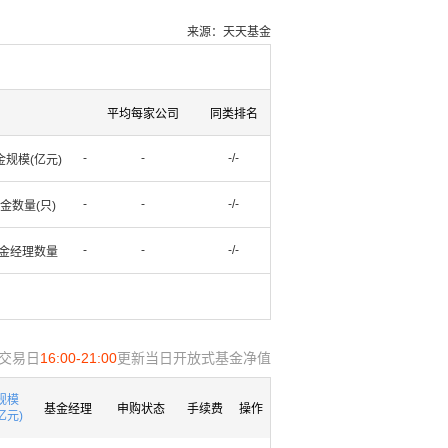
来源：天天基金
平均每家公司
同类排名
-
-
-/-
金规模(亿元)
-
-
-/-
金数量(只)
-
-
-/-
金经理数量
交易日
16:00-21:00
更新当日开放式基金净值
规模
基金经理
申购状态
手续费
操作
亿元)