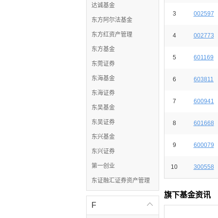
达诚基金
3
002597
东方阿尔法基金
东方红资产管理
4
002773
东方基金
5
601169
东莞证券
东海基金
6
603811
东海证券
7
600941
东吴基金
东吴证券
8
601668
东兴基金
9
600079
东兴证券
第一创业
10
300558
东证融汇证券资产管理
旗下基金资讯
F
