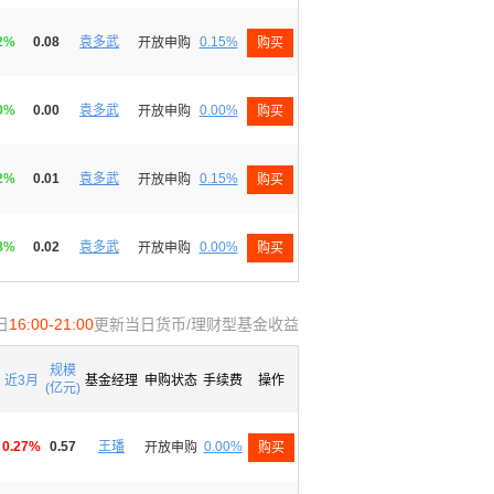
72%
0.08
袁多武
0.15%
开放申购
购买
90%
0.00
袁多武
0.00%
开放申购
购买
52%
0.01
袁多武
0.15%
开放申购
购买
98%
0.02
袁多武
0.00%
开放申购
购买
日
16:00-21:00
更新当日货币/理财型基金收益
规模
近3月
基金经理
申购状态
手续费
操作
(亿元)
0.27%
0.57
王璠
0.00%
开放申购
购买