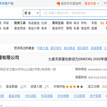
手机客户端
返回天天基金网
|
基金交易
|
产
基 金
请输入基金代码、名称或简拼
基
评级
投资工具
自选基金
比较
资讯互动
要闻
观点
学校
专题
告
私募
基金筛选
收益计算
账本
基金研究
策略
私募
基金吧
直播
您浏览过的基金：
华夏大盘
嘉实增长
泰达精选
嘉实服务
易基策略
兴
易方达上证中盘ETF联接A
交银成长
添富优势
华安宏利
上证180价值ET
理有限公司
九泰天辰量化新动力(008230) 20
网站地址:
阳区安立路30号仰山公园2号楼1栋西侧一层
www.jtamc.co
客服热线:
400-618-5501





元
基金数量:
41
只
经理人数:
7
人
天相评级:
成立日期:
201
经理
基金净值
分红送配
阶段涨幅
持仓明细
行业配置
资产配置