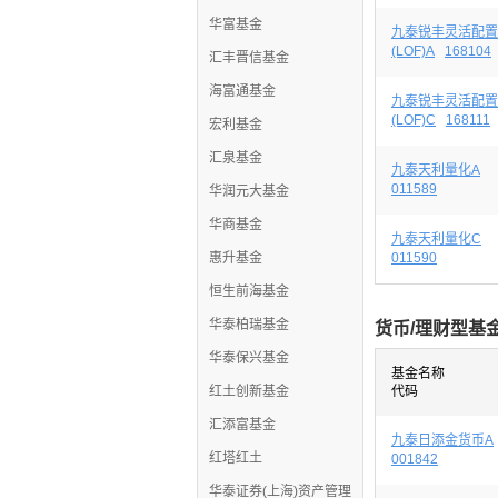
华富基金
九泰锐丰灵活配置
(LOF)A
168104
汇丰晋信基金
海富通基金
九泰锐丰灵活配置
(LOF)C
168111
宏利基金
汇泉基金
九泰天利量化A
011589
华润元大基金
华商基金
九泰天利量化C
惠升基金
011590
恒生前海基金
华泰柏瑞基金
货币/理财型基
华泰保兴基金
基金名称
红土创新基金
代码
汇添富基金
九泰日添金货币A
红塔红土
001842
华泰证券(上海)资产管理