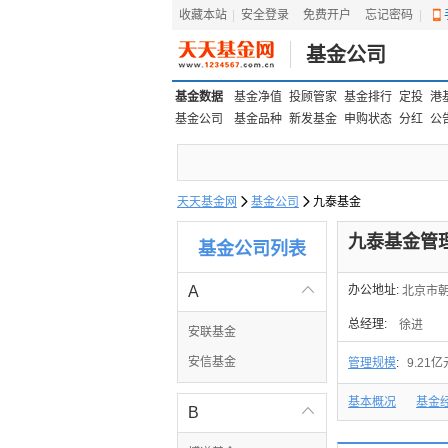
收藏本站
|
安全登录
|
免费开户
忘记密码
|
基金公司
基金数据
基金净值
投顾管家
基金排行
定投
港
基金公司
基金品种
新发基金
申购状态
分红
公
天天基金网

基金公司

九泰基金
九泰基金管
基金公司列表
A

办公地址:
北京市朝
总经理:
徐进
安联基金
安信基金
管理规模
:
9.21亿
基本概况
基金
B
