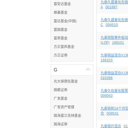
九泰久盛量化先锋
富安达基金
A
001897
蜂巢基金
九泰久盛量化先锋
富达基金(中国)
C
004510
富国基金
九泰锐智事件驱动
富荣基金
(LOF)
168101
方正富邦基金
方正证券
九泰锐益混合(LOF
168103
G

九泰锐益混合(LOF
016398
光大保德信基金
国都证券
九泰久信量化股票
009043
广发基金
广发资产管理
九泰锐和18个月
合
009531
国海富兰克林基金
国海证券
九泰锐升混合
01