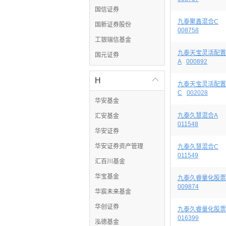
国信证券
九泰聚鑫混合C
国新证券股份
008758
工银瑞信基金
九泰天宝灵活配置
国元证券
A
000892
H

九泰天宝灵活配置
C
002028
华安基金
九泰久慧混合A
汇安基金
011548
华安证券
华安证券资产管理
九泰久慧混合C
011549
汇百川基金
华宝基金
九泰久睿量化股票
009874
华宸未来基金
华创证券
九泰久睿量化股票
016399
泓德基金