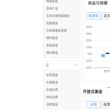
博道基金
收益与规模
渤海汇金
股票型
混
北京京管泰富基金
百嘉基金
40%
贝莱德基金管理
30%
博时基金
20%
宝盈基金
10%
博远基金
0%
-10%
C

-20%
近6
长安基金
长城基金
长城证券
开放式基金
财达证券
全部
股
淳厚基金