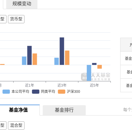
规模变动
合型
货币型
基金
基
月
近1年
近3年
近5年
基
本公司平均
同类平均
沪深300
每个
基金净值
基金排行
票型
混合型