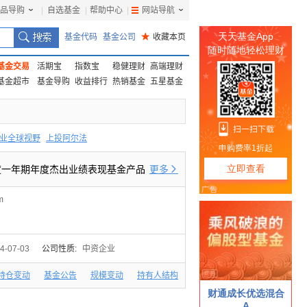
品导购
|
自选基金
|
帮助中心
|
网站导航
|
基金代码
基金公司
★
收藏本页
基金交易
活期宝
指数宝
稳健理财
高端理财
基金超市
基金导购
收益排行
热销基金
五星基金
业全球视野
上投阿尔法
F
上投优势
信诚蓝筹
20年度一年期年度杰出业绩表现基金产品
更多

m
4-07-03
公司性质:
中资企业
持仓变动
基金公告
规模变动
持有人结构