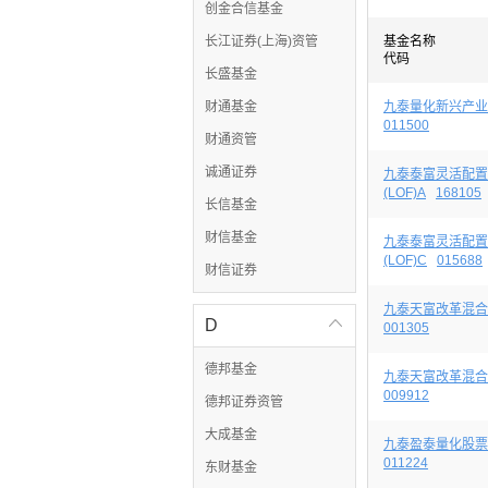
创金合信基金
长江证券(上海)资管
基金名称
代码
长盛基金
财通基金
九泰量化新兴产业
011500
财通资管
诚通证券
九泰泰富灵活配置
(LOF)A
168105
长信基金
财信基金
九泰泰富灵活配置
(LOF)C
015688
财信证券
九泰天富改革混合
D

001305
德邦基金
九泰天富改革混合
009912
德邦证券资管
大成基金
九泰盈泰量化股票
011224
东财基金