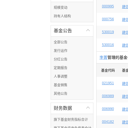
000995
建
规模变动
持有人结构
000756
建
基金公告

530019
建
全部公告
530016
建
发行运作
李菁
管理的基金
分红公告
定期报告
基金代码
基
人事调整
021951
建
基金销售
其他公告
006989
建
财务数据

006990
建
旗下基金财务指标合计
004182
建