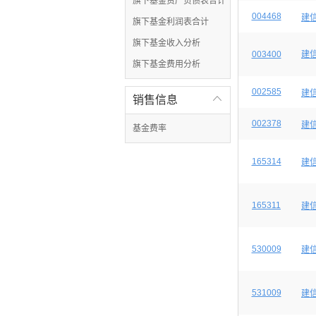
旗下基金资产负债表合计
004468
建
旗下基金利润表合计
旗下基金收入分析
003400
建
旗下基金费用分析
002585
建
销售信息

002378
建
基金费率
165314
建信
165311
建信
530009
建
531009
建