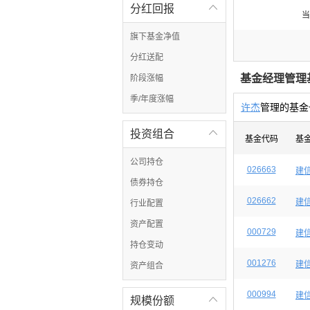
分红回报

当
旗下基金净值
分红送配
基金经理管理
阶段涨幅
季/年度涨幅
许杰
管理的基金
投资组合

基金代码
基
公司持仓
026663
建
债券持仓
026662
建
行业配置
资产配置
000729
建
持仓变动
001276
建
资产组合
000994
建
规模份额
