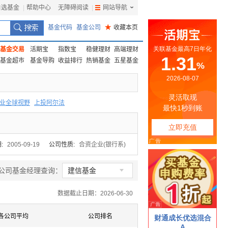
自选基金
|
帮助中心
无障碍阅读
|
网站导航
|
基金代码
基金公司
★
收藏本页
基金交易
活期宝
指数宝
稳健理财
高端理财
基金超市
基金导购
收益排行
热销基金
五星基金
业全球视野
上投阿尔法
F
上投优势
信诚蓝筹
:
2005-09-19
公司性质:
合资企业(银行系)

公司基金经理查询：
建信基金
数据截止日期：2026-06-30
各公司平均
公司排名