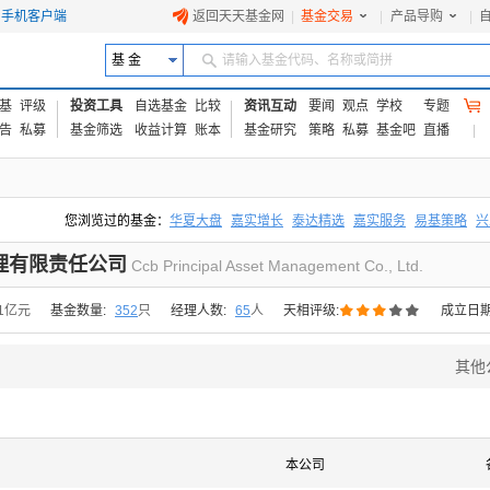
手机客户端
返回天天基金网
|
基金交易
|
产品导购
|
基 金
请输入基金代码、名称或简拼
基
评级
投资工具
自选基金
比较
资讯互动
要闻
观点
学校
专题
告
私募
基金筛选
收益计算
账本
基金研究
策略
私募
基金吧
直播
您浏览过的基金：
华夏大盘
嘉实增长
泰达精选
嘉实服务
易基策略
兴
易方达上证中盘ETF联接A
交银成长
添富优势
华安宏利
上证180价值ET
理有限责任公司
Ccb Principal Asset Management Co., Ltd.





01亿元
基金数量:
352
只
经理人数:
65
人
天相评级:
成立日期
其他
本公司